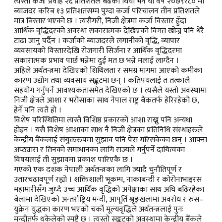
त्यस्तो कर्जा प्रवाह २६ प्रतिशतले बढेको थियो भने यो वर्ष २०७९र८० मा
ब्याजदर करिब १३ प्रतिशतसम्म पुग्दा कर्जा परिचालन तीन प्रतिशतले
मात्र बिस्तार भएको छ । त्यसैगरी, निजी क्षेत्रमा कर्जा विस्तार हुँदा
आर्थिक वृद्धिदरको अवस्था सकारात्मक देखिएको विगत खोज्न पनि धेरै
टाढा जानु पर्दैन । कर्जाको ब्याजदरले लगानीको वृद्धि, व्यापार
व्यवसायको विस्तारदेखि रोजगारी सिर्जना र आर्थिक वृद्धिदरमा
सकारात्मक प्रभाव पार्छ भन्नेमा दुई मत छ भन्ने मलाई लाग्दैन ।
अहिले अर्थतन्त्रमा देखिएको शिथिलता र समग्र मागमा आएको कमीका
कारण उद्योग तथा व्यवसाय सङ्कटमा छन् । कतिपयलाई त तत्कालै
सहयोग गर्नुपर्ने आवश्यकतासमेत देखिएको छ । त्यसैले यस्तो अवस्थामा
निजी क्षेत्रले आशा र भरोसाका साथ नेपाल राष्ट्र बैंकतर्फ हेरिरहेको छ,
हेर्ने पनि त्यतै हो ।
विशेष परिस्थितिमा त्यस्तै विशिष्ठ प्रकारको आशा राख्नु पनि अन्यथा
होइन । यसै विशेष आशाका साथ नै निजी क्षेत्रका प्रतिनिधि संस्थाहरुले
केन्द्रीय बैंकलाई संयुक्तरुपमा सुझाव पनि पेस गरिसकेका छन् । आफ्ना
अप्ठ्यारा र तिनको समाधानका लागि राज्यले गर्नुपर्ने दायित्वका
विषयलाई ती सुझावमा प्रकाश पारिएकै छ ।
गएको एक दशक नेपाली अर्थतन्त्रका लागि ज्यादै चुनौतिपूर्ण र
उतारचढावपूर्ण रह्यो । शक्तिशाली भूकम्प, नाकाबन्दी र कोरोनाभाइरस
महामारीसँग जुध्दै उच्च आर्थिक वृद्धिको अपेक्षाका साथ अघि बढिरहेका
बेलामा देखिएको अन्तर्राष्ट्रिय मन्दी, आपूर्ति श्रृङ्खलामा अवरोध र रुस–
युक्रेन युद्धका कारण भएको चर्को मूल्यवृद्धिले अर्थतन्त्रलाई पुनः
मन्दीतर्फ धकेलेको स्पष्टै छ । त्यस्तो सङ्कटको अवस्थामा केन्द्रीय बैंकले