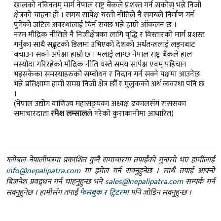
खालको नविनतम् मार्ग नेपाल राष्ट्र बैंकले प्रशस्त गर्न सकोस् भन्ने निजी
क्षेत्रको चाहना हो । समय सापेक्ष यस्तो नीतिले नै समयले निर्माण गर्न
पुगेको जटिल अवस्थालाई चिर्न सक्छ भन्ने हाम्रो आँकलन छ ।
नरम मौद्रिक नीतिले नै निजीक्षेत्रका लागि वृद्धि र विस्तारको मार्ग प्रशस्त
गर्नुका साथै सङ्कटको डिलमा उभिएको देशको अर्थतन्त्रलाई लड्नबाट
बचाउन सक्ने अपेक्षा हाम्रो छ । मलाई लाग्छ नेपाल राष्ट्र बैंकले हाल
मस्यौदा गरिरहेको मौद्रिक नीति यस्तै समय सापेक्ष एवम् पहिचान
भइसकेका समस्याहरुको सम्बोधन र निदान गर्न सक्ने पक्षमा आउनेछ
भन्ने प्रतिक्षामा हामी समग्र निजी क्षेत्र छौँ र मुलुकको अर्थ व्यवस्था पनि छ
।
(नेपाल उद्योग वाणिज्य महासङ्घका अध्यक्ष ढकालसँग राससका
समाचारदाता
रमेश लम्साल
ले गरेको कुराकानीमा आधारित)
ग्लोबल नेपालीपत्रमा प्रकाशित कुनै समाचारमा तपाईंको गुनासो भए हामीलाई
info@nepalipatra.com
मा इमेल गर्न सक्नुहुनेछ । साथै तपाई आफ्नो
बिजनेश प्रवद्र्धन गर्न चाहनुहुन्छ भने
sales@nepalipatra.com
सम्पर्क गर्न
सक्नुहुनेछ । हामीसँग तपाईं
फेसबुक
र
ट्विटरमा
पनि जोडिन सक्नुहुन्छ ।