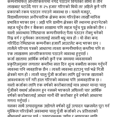
कम्पनीमार्फत् आन्तरिकरुपमा नगद पठाउने विगतको सीमा रु तीन
लाखबाट घटाउँदै गएर रु २५ हजार गरिएको थियो तर अहिले कुनै पनि
प्रकारको रकम पठाउन नपाउने व्यवस्था छ । यसले मजदुर,
विद्यार्थीलगायत अनौपचारिक क्षेत्रमा काम गरिरहेका लाखौँ मानिस
प्रभावित भएका छन् । अझै पनि ग्रामीण क्षेत्रका धेरै स्थानमा इन्टरनेटको
सहज पहुँच छैन र बैंकका शाखामा पनि सहज पहुँच पुग्न सकेको छैन ।
यस्तो अवस्थामा रेमिट्यान्स कम्पनीमार्फत् पैसा पठाउन रोक्नु भनेको
निम्न वर्ग र दुर्गमका जनतालाई सास्ती थप्नु मात्र हो । यो सेवा बन्द
गरिदिँदा रेमिट्यान्स कम्पनीका हजारौँ आउटलेट बन्द भएका छन् ।
त्यसैले परिचय पत्रको आधारमा त्यस्ता कम्पनीमार्फत् कम्तीमा पनि रु
एक लाखसम्म आन्तरिकरुपमा पठाउने व्यवस्था हुनुपर्छ ।
कर्जा खातामा आर्थिक वर्षको कुनै एक समयमा व्यवसायको
प्रकृतिअनुसार लगातार कम्तीमा सात दिन शून्य वक्यौता कायम गर्नुपर्ने
व्यवस्था पनि व्यवहारिक छैन । त्यस्तो व्यवस्था हटाउनु पर्छ भन्ने निजी
क्षेत्रको माग हो । त्यस्तै चालु पुँजी कर्जाका लागि दुई फरक खाताको
आवश्यकता पर्ने गरी हाल गरिएको व्यवस्था पनि अव्यवहारिक छ ।
यस्तो कर्जाका लागि एक वर्षको कारोबारलाई मात्र आधार मान्दा चालु
पुँजीको यथार्थ आँकलन हुन नसक्ने भएकाले अघिल्लो चार आर्थिक
वर्षको कारोबारलाई आधार मानी धेरै कारोबार हुने वर्षको आधारमा
गणना गर्नुपर्छ ।
यसका साथै उत्पादमूलक उद्योगले वर्षको दुई उत्पादन चक्रसमेत पूरा गर्न
मुश्किल परिरहेको अवस्थामा चालु पुँजी कर्जाको २५ प्रतिशतको
सीमालाई बढाउनु पर्छ । उत्पादनमूलक उद्योग र व्यापारका लागि