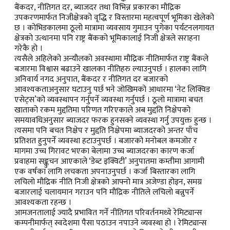
बैंकदर, नीतिगत दर, ब्याजदर तथा विभिन्न प्रकारका मौद्रिक
उपकरणमार्फत निजीक्षेत्रको वृद्धि र विस्तारमा महत्वपूर्ण भूमिका खेलेको
छ । कोभिडकालमा ठूलो मात्रामा व्यवसाय गुमाउन पुगेका पर्यटनलगायत
क्षेत्रको उत्थानमा पनि राष्ट्र बैंकको भूमिकालाई निजी क्षेत्रले सराहना
गरेकै हो ।
त्यसैले अहिलेको अन्यौलको अवस्थामा मौद्रिक नीतिमार्फत राष्ट्र बैंकले
बजारमा विश्वास बढाउने खालका नीतिहरु ल्याउनुपर्छ । हालका लागि
अनिवार्य नगद अनुपात, बैंकदर र नीतिगत दर बजारको
आवश्यकताअनुसार घटाउनु पर्छ भने जोखिमको आधारमा ‘नेट लिक्विड
एसेट्स’को व्यवस्थापन गर्नुपर्ने व्यवस्था गर्नुपर्छ । ठूलो मात्रामा बचत
खाताको रकम मुद्दतिमा परिणत गरिएकाले अब मुद्दति निक्षेपको
समयावधिअनुसार ब्याजदर फरक हुनसक्ने व्यवस्था गर्नु उपयुक्त हुन्छ ।
त्यसमा पनि बचत निक्षेप र मुद्दति निक्षेपमा ब्याजदरको अन्तर पाँच
प्रतिशत हुनुपर्ने व्यवस्था हटाउनुपर्छ । बजारको मनोबल कमजोर र
मागमा उच्च गिरावट भएका बेलामा उच्च ब्याजदरका कारण कर्जा
प्रवाहमा सङ्कुचन आएकाले ‘डेब्ट इक्विटी’ अनुपातमा कम्तीमा आगामी
एक वर्षका लागि लचकता अपनाउनुपर्छ । कर्जा बिस्तारका लागि
लचिलो मौद्रिक नीति निजी क्षेत्रको आफ्नो मात्र अजेण्डा होइन, समग्र
बजारलाई चलायमान गराउन पनि मौद्रिक नीतिले लचिलो बन्नुपर्ने
आवश्यकता रहन्छ ।
आमजनतालाई ज्यादै प्रभावित गर्ने नीतिगत परिवर्तनमध्ये रेमिट्यान्स
कम्पनीमार्फत् स्वदेशमा पैसा पठाउन नपाउने व्यवस्था हो । रेमिट्यान्स