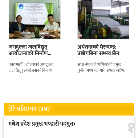
जगदुल्ला जलविद्युत्
अर्थतन्त्रको मेरुदण्ड:
आयोजनाको निर्माण
उद्योगबिना सम्भव छैन
प्रक्रिया अघि बढ्यो : ठेक्का
काठमाडाैँ । डोल्पाको जगदुल्ला
आज नेपालले भोगिरहेको प्रमुख
सम्झौतामा…
जलविद्युत् आयोजनाको निर्माण
चुनौतीमध्ये रोजगारी अभाव सबैभन्दा
प्रक्रिया अगाडि बढेको छ । प्रवर्द्धक
गहिरो समस्या बनिसकेको छ ।
कम्पनी र निर्माण व्यवसायीबीच
प्रत्येक वर्ष हजारौं युवाशक्ति विदेशिने
निर्माणसम्बन्धी द्विपक्षीय सम्झौतामा
क्रम बढ्दो
धेरै पढिएका खबर
१
मधेश प्रदेश प्रमुख भण्डारी पदमुक्त