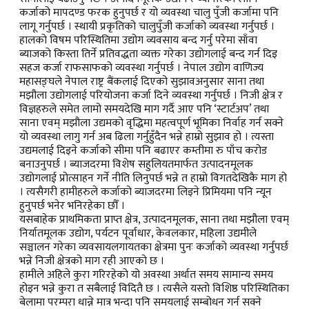
कर्जाको मापदण्ड फरक हुनुपर्छ र यो व्यवस्था चालु पुँजी कर्जामा पनि
लागू गर्नुपर्छ । स्थायी प्रकृतिको चालुपुँजी कर्जाको व्यवस्था गर्नुपर्छ ।
हालको विषम परिस्थितिमा उद्योग व्यवसाय बन्द गर्नु परेमा साँवा
ब्याजको किस्ता तिर्ने प्रतिवद्धता व्यक्त गरेका उद्योगलाई बन्द गर्न दिइ
सहज कर्जा राफसाफको व्यवस्था गर्नुपर्छ । नेपाल उद्योग वाणिज्य
महासङ्घले नेपाल राष्ट्र बैंकलाई दिएको सुझावअनुसार साना तथा
मझौला उद्योगलाई परियोजना कर्जा दिने व्यवस्था गर्नुपर्छ । निजी क्षेत्र र
विज्ञहरुले समेत लामो समयदेखि माग गर्दै आए पनि ‘स्टार्टअप’ तथा
साना एवम् मझौला उद्यमको वृद्धिमा महत्वपूर्ण भूमिका निर्वाह गर्न सक्ने
यो व्यवस्था लागु गर्न अब ढिला गर्नुहुँदैन भन्ने हाम्रो सुझाव हो । त्यस्ता
उद्यमलाई दिइने कर्जाको सीमा पनि बढाएर कम्तीमा रु पाँच करोड
बनाउनुपर्छ । ब्याजदरमा विशेष सहुलियतमार्फत उत्पादनमूलक
उद्योगलाई प्रोत्साहन गर्ने नीति लिनुपर्छ भन्ने त हाम्रो विगतदेखिकै माग हो
। त्यसैगरी हामीहरुले कर्जाको ब्याजदरमा लिइने प्रिमियमा पनि न्यून
हुनुपर्छ भनेर भनिरहेका छौँ ।
यसबाहेक प्राथमिकता प्राप्त क्षेत्र, उत्पादनमूलक, साना तथा मझौला एवम्
निर्यातमूलक उद्योग, पर्यटन पूर्वाधार, केवलकार, महिला उद्यमीले
सञ्चालन गरेका व्यवसायलगायतका क्षेत्रमा पुनः कर्जाको व्यवस्था गर्नुपर्छ
भन्ने निजी क्षेत्रको माग रही आएको छ ।
हामीले अहिले कुरा गरिरहेको यो अवस्था अर्थात समय सामान्य समय
होइन भन्ने कुरा त सबैलाई विदितै छ । त्यसैले यस्तो विशिष्ठ परिस्थितिका
बेलामा परम्परा धान्ने मात्र भन्दा पनि समयलाई सम्बोधन गर्न सक्ने