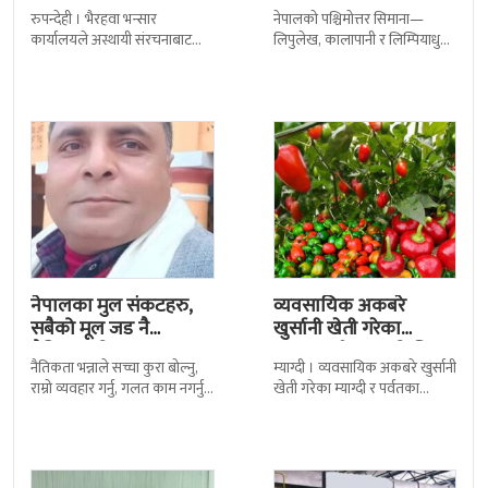
अत्यावश्यक सामाग्री
ऐतिहासिक, भौगोलिक र
रुपन्देही । भैरहवा भन्सार
नेपालको पश्चिमोत्तर सिमाना—
ल्याउदै
कानुनी अधिकारमा…
कार्यालयले अस्थायी संरचनाबाट
लिपुलेख, कालापानी र लिम्पियाधुरा
नेपालका लागि अत्यावश्यक
—केवल भूगोलका सीमारेखा मात्र
सामाग्रीहरु भित्र्याउन शुुरु गरेको छ ।
होइनन्, यी नेपाली सार्वभौमिकताको
जिल्ला सुरक्षा समितिले बिहिबार
गहिरो पहिचान हुन्। इतिहास, भूगोल,
संस्कृति र
नेपालका मुल संकटहरु,
व्यवसायिक अकबरे
सबैको मूल जड नै
खुर्सानी खेती गरेका
नैतिकताको अभाव
कृषकलाई बजारको चिन्ता
नैतिकता भन्नाले सच्चा कुरा बोल्नु,
म्याग्दी । व्यवसायिक अकबरे खुर्सानी
राम्रो व्यवहार गर्नु, गलत काम नगर्नु,
खेती गरेका म्याग्दी र पर्वतका
अरूको सम्मान गर्नु, इमानदार हुनु र
कृषकलाई बजारको चिन्ताले
आफ्नो कर्तव्य पुरा
सताएको छ । बजारको अभावले
किसानहरु मर्कामा