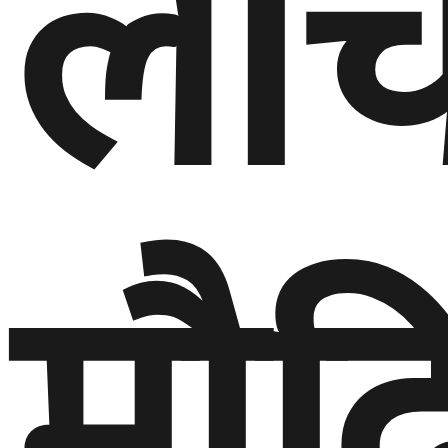
लच
मौद्