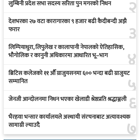
२
लुम्बिनी प्रदेश सभा सदस्य सरिता पुन मगरको निधन
देशभरका २७ वटा कारागारका ९ हजार बढी कैदीबन्दी अझै
३
फरार
लिम्पियाधुरा, लिपुलेख र कालापानी नेपालको ऐतिहासिक,
४
भौगोलिक र कानुनी अधिकारमा आधारित भू–भाग
ब्रिटिस कलेजको ११ औँ ग्राजुयसनमा ६०० भन्दा बढी ग्राजुयट
५
सम्मानित
६
जेनजी आन्दोलनमा निधन भएका खेलाडी श्रेष्ठप्रति श्रद्धाञ्जली
भैरहवा भन्सार कार्यालयले अस्थायी संरचनाबाट अत्यावश्यक
७
सामाग्री ल्याउदै