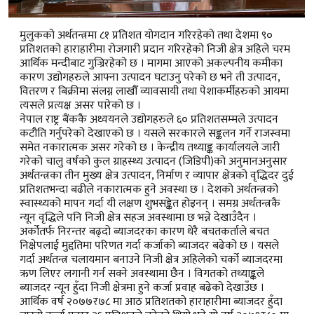
मुलुकको अर्थतन्त्रमा ८१ प्रतिशत योगदान गरिरहेको तथा देशमा ९०
प्रतिशतको हाराहारीमा रोजगारी प्रदान गरिरहेको निजी क्षेत्र अहिले चरम
आर्थिक मन्दीबाट गुज्रिरहेको छ । मागमा आएको अकल्पनीय कमीका
कारण उद्योगहरुले आफ्ना उत्पादन घटाउनु परेको छ भने ती उत्पादन,
वितरण र बिक्रीमा संलग्न लाखौँ व्यावसायी तथा पेशाकर्मीहरुको आयमा
त्यसले प्रत्यक्ष असर पारेको छ ।
नेपाल राष्ट्र बैंककै अध्ययनले उद्योगहरुले ६० प्रतिशतसम्मले उत्पादन
कटौति गर्नुपरेको देखाएको छ । यसले सरकारले सङ्कलन गर्ने राजस्वमा
समेत नकारात्मक असर गरेको छ । केन्द्रीय तथ्याङ्क कार्यालयले जारी
गरेको चालु वर्षको कुल ग्राहस्थ्य उत्पादन (जिडिपी)को अनुमानअनुसार
अर्थतन्त्रका तीन मुख्य क्षेत्र उत्पादन, निर्माण र व्यापार क्षेत्रको वृद्धिदर दुई
प्रतिशतभन्दा बढीले नकारात्मक हुने अवस्था छ । देशको अर्थतन्त्रको
स्वास्थ्यको मापन गर्दा यी लक्षण शुभसङ्केत होइनन् । समग्र अर्थतन्त्रकै
न्यून वृद्धिले पनि निजी क्षेत्र सहज अवस्थामा छ भन्ने देखाउँदैन ।
अर्कोतर्फ निरन्तर बढ्दो ब्याजदरका कारण धेरै बचतकर्ताले बचत
निक्षेपलाई मुद्दतिमा परिणत गर्दा कर्जाको ब्याजदर बढेको छ । यसले
गर्दा अर्थतन्त्र चलायमान बनाउने निजी क्षेत्र अहिलेको चर्को ब्याजदरमा
ऋण लिएर लगानी गर्न सक्ने अवस्थामा छैन । विगतको तथ्याङ्कले
ब्याजदर न्यून हुँदा निजी क्षेत्रमा हुने कर्जा प्रवाह बढेको देखाउँछ ।
आर्थिक वर्ष २०७७र७८ मा आठ प्रतिशतको हाराहारीमा ब्याजदर हुँदा