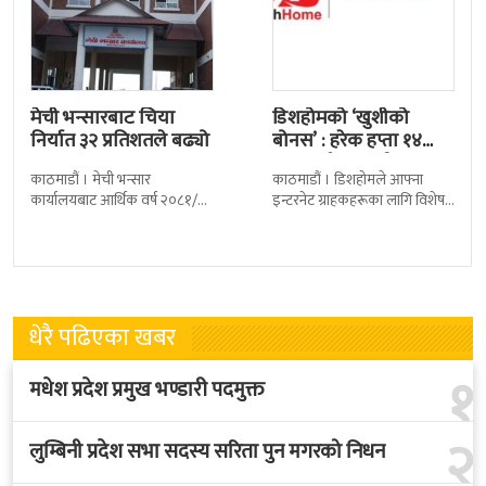
मेची भन्सारबाट चिया
डिशहोमको ‘खुशीको
निर्यात ३२ प्रतिशतले बढ्यो
बोनस’ : हरेक हप्ता १४
जनालाई एक वर्ष…
काठमाडौं । मेची भन्सार
काठमाडौं । डिशहोमले आफ्ना
कार्यालयबाट आर्थिक वर्ष २०८१/८२
इन्टरनेट ग्राहकहरूका लागि विशेष
मा चिया निर्यात ३२ दशमलव ५०
योजना ‘खुशीको बोनस ३६५ दिन नै
प्रतिशतले बढेको छ । कार्यालयको
सार्वजनिक गरेको छ । यो अफर
तथ्याङ्कानुसार
धेरै पढिएका खबर
१
मधेश प्रदेश प्रमुख भण्डारी पदमुक्त
२
लुम्बिनी प्रदेश सभा सदस्य सरिता पुन मगरको निधन