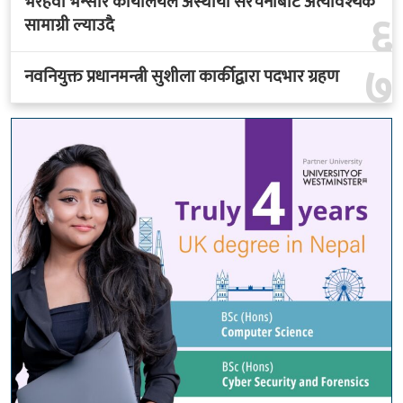
भैरहवा भन्सार कार्यालयले अस्थायी संरचनाबाट अत्यावश्यक
६
सामाग्री ल्याउदै
७
नवनियुक्त प्रधानमन्त्री सुशीला कार्कीद्वारा पदभार ग्रहण