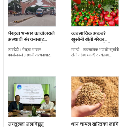
भैरहवा भन्सार कार्यालयले
व्यवसायिक अकबरे
अस्थायी संरचनाबाट
खुर्सानी खेती गरेका
अत्यावश्यक सामाग्री
कृषकलाई बजारको चिन्ता
रुपन्देही । भैरहवा भन्सार
म्याग्दी । व्यवसायिक अकबरे खुर्सानी
ल्याउदै
कार्यालयले अस्थायी संरचनाबाट
खेती गरेका म्याग्दी र पर्वतका
नेपालका लागि अत्यावश्यक
कृषकलाई बजारको चिन्ताले
सामाग्रीहरु भित्र्याउन शुुरु गरेको छ ।
सताएको छ । बजारको अभावले
जिल्ला सुरक्षा समितिले बिहिबार
किसानहरु मर्कामा
जगदुल्ला जलविद्युत्
धान चामल खरिदका लागि