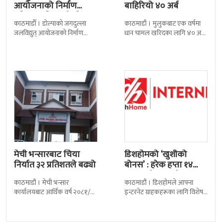
आयोजनाको निर्माण
बाहिरियो ४० अर्ब
प्रक्रिया अघि बढ्यो : ठेक्का
काठमाडाैँ । डोल्पाको जगदुल्ला
काठमाडौं । मुलुकबाट एक वर्षमा
सम्झौतामा…
जलविद्युत् आयोजनाको निर्माण
धान चामल खरिदका लागि ४० अर्ब
प्रक्रिया अगाडि बढेको छ । प्रवर्द्धक
रुपैयाँभन्दा बढी रकम बाहिरिएको
कम्पनी र निर्माण व्यवसायीबीच
छ । स्वदेशमै उत्पादन गर्न
निर्माणसम्बन्धी द्विपक्षीय सम्झौतामा
मेची भन्सारबाट चिया
डिशहोमको ‘खुशीको
निर्यात ३२ प्रतिशतले बढ्यो
बोनस’ : हरेक हप्ता १४
जनालाई एक वर्ष…
काठमाडौं । मेची भन्सार
काठमाडौं । डिशहोमले आफ्ना
कार्यालयबाट आर्थिक वर्ष २०८१/८२
इन्टरनेट ग्राहकहरूका लागि विशेष
मा चिया निर्यात ३२ दशमलव ५०
योजना ‘खुशीको बोनस ३६५ दिन नै
प्रतिशतले बढेको छ । कार्यालयको
सार्वजनिक गरेको छ । यो अफर
तथ्याङ्कानुसार