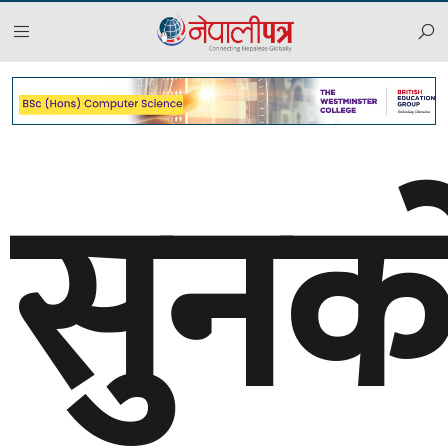
२०८३ साउन २१, बिहीबार
सुनक