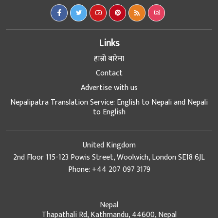
Links
हाम्रो बारेमा
Contact
Advertise with us
Nepalipatra Translation Service: English to Nepali and Nepali
to English
United Kingdom
2nd Floor 115-123 Powis Street, Woolwich, London SE18 6JL
Phone: +44 207 097 3179
Nepal
Thapathali Rd, Kathmandu, 44600, Nepal
Phone: +977 (1) 5111157, +977 (1) 5261659
Email: info@nepalipatra.com
Marketing Email: sales@nepalipatra.com