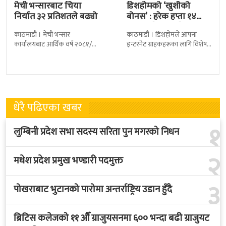
काठमाडौं । मेची भन्सार
काठमाडौं । डिशहोमले आफ्ना
कार्यालयबाट आर्थिक वर्ष २०८१/८२
इन्टरनेट ग्राहकहरूका लागि विशेष
मा चिया निर्यात ३२ दशमलव ५०
योजना ‘खुशीको बोनस ३६५ दिन नै
प्रतिशतले बढेको छ । कार्यालयको
सार्वजनिक गरेको छ । यो अफर
तथ्याङ्कानुसार
धेरै पढिएका खबर
१
लुम्बिनी प्रदेश सभा सदस्य सरिता पुन मगरको निधन
२
मधेश प्रदेश प्रमुख भण्डारी पदमुक्त
३
पोखराबाट भुटानको पारोमा अन्तर्राष्ट्रिय उडान हुँदै
ब्रिटिस कलेजको ११ औँ ग्राजुयसनमा ६०० भन्दा बढी ग्राजुयट
४
सम्मानित