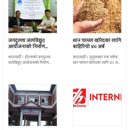
जगदुल्ला जलविद्युत्
धान चामल खरिदका लागि
आयोजनाको निर्माण
बाहिरियो ४० अर्ब
प्रक्रिया अघि बढ्यो : ठेक्का
काठमाडाैँ । डोल्पाको जगदुल्ला
काठमाडौं । मुलुकबाट एक वर्षमा
सम्झौतामा…
जलविद्युत् आयोजनाको निर्माण
धान चामल खरिदका लागि ४० अर्ब
प्रक्रिया अगाडि बढेको छ । प्रवर्द्धक
रुपैयाँभन्दा बढी रकम बाहिरिएको
कम्पनी र निर्माण व्यवसायीबीच
छ । स्वदेशमै उत्पादन गर्न
निर्माणसम्बन्धी द्विपक्षीय सम्झौतामा
मेची भन्सारबाट चिया
डिशहोमको ‘खुशीको
निर्यात ३२ प्रतिशतले बढ्यो
बोनस’ : हरेक हप्ता १४
जनालाई एक वर्ष…