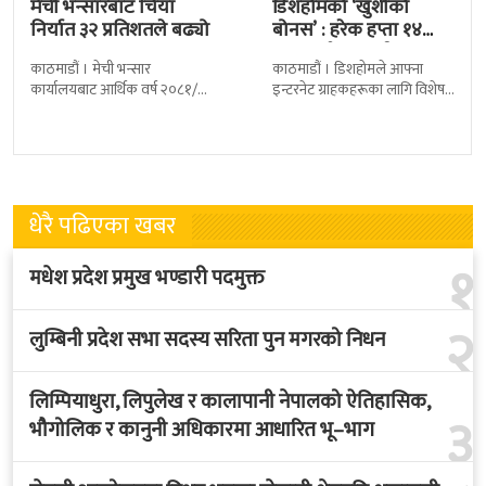
मेची भन्सारबाट चिया
डिशहोमको ‘खुशीको
निर्यात ३२ प्रतिशतले बढ्यो
बोनस’ : हरेक हप्ता १४
जनालाई एक वर्ष…
काठमाडौं । मेची भन्सार
काठमाडौं । डिशहोमले आफ्ना
कार्यालयबाट आर्थिक वर्ष २०८१/८२
इन्टरनेट ग्राहकहरूका लागि विशेष
मा चिया निर्यात ३२ दशमलव ५०
योजना ‘खुशीको बोनस ३६५ दिन नै
प्रतिशतले बढेको छ । कार्यालयको
सार्वजनिक गरेको छ । यो अफर
तथ्याङ्कानुसार
धेरै पढिएका खबर
१
मधेश प्रदेश प्रमुख भण्डारी पदमुक्त
२
लुम्बिनी प्रदेश सभा सदस्य सरिता पुन मगरको निधन
लिम्पियाधुरा, लिपुलेख र कालापानी नेपालको ऐतिहासिक,
३
भौगोलिक र कानुनी अधिकारमा आधारित भू–भाग