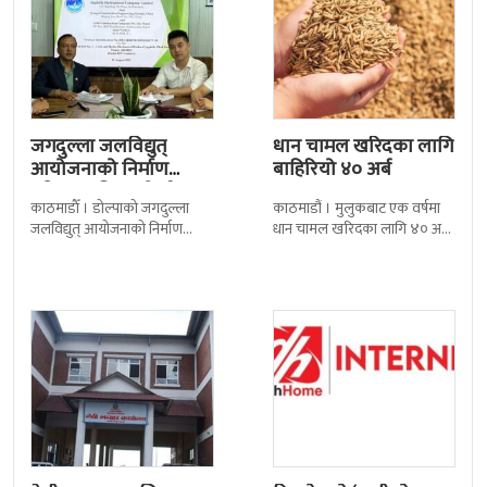
जगदुल्ला जलविद्युत्
धान चामल खरिदका लागि
आयोजनाको निर्माण
बाहिरियो ४० अर्ब
प्रक्रिया अघि बढ्यो : ठेक्का
काठमाडाैँ । डोल्पाको जगदुल्ला
काठमाडौं । मुलुकबाट एक वर्षमा
सम्झौतामा…
जलविद्युत् आयोजनाको निर्माण
धान चामल खरिदका लागि ४० अर्ब
प्रक्रिया अगाडि बढेको छ । प्रवर्द्धक
रुपैयाँभन्दा बढी रकम बाहिरिएको
कम्पनी र निर्माण व्यवसायीबीच
छ । स्वदेशमै उत्पादन गर्न
निर्माणसम्बन्धी द्विपक्षीय सम्झौतामा