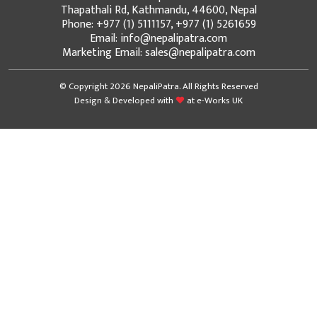
Thapathali Rd, Kathmandu, 44600, Nepal
Phone: +977 (1) 5111157, +977 (1) 5261659
Email: info@nepalipatra.com
Marketing Email: sales@nepalipatra.com
© Copyright 2026 NepaliPatra. All Rights Reserved
Design & Developed with
at
e-Works UK