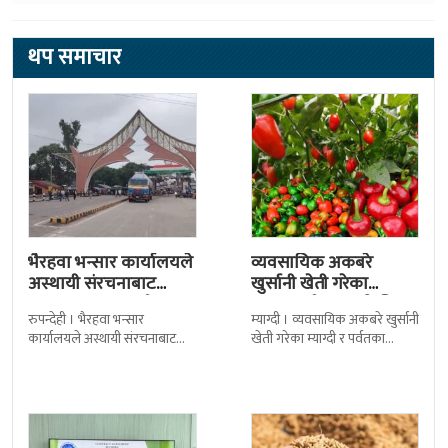
थप समाचार
भैरहवा भन्सार कार्यालयले
व्यवसायिक अकबरे
अस्थायी संरचनाबाट
खुर्सानी खेती गरेका
अत्यावश्यक सामाग्री
कृषकलाई बजारको चिन्ता
रुपन्देही । भैरहवा भन्सार
म्याग्दी । व्यवसायिक अकबरे खुर्सानी
ल्याउदै
कार्यालयले अस्थायी संरचनाबाट
खेती गरेका म्याग्दी र पर्वतका
नेपालका लागि अत्यावश्यक
कृषकलाई बजारको चिन्ताले
सामाग्रीहरु भित्र्याउन शुुरु गरेको छ ।
सताएको छ । बजारको अभावले
जिल्ला सुरक्षा समितिले बिहिबार
किसानहरु मर्कामा