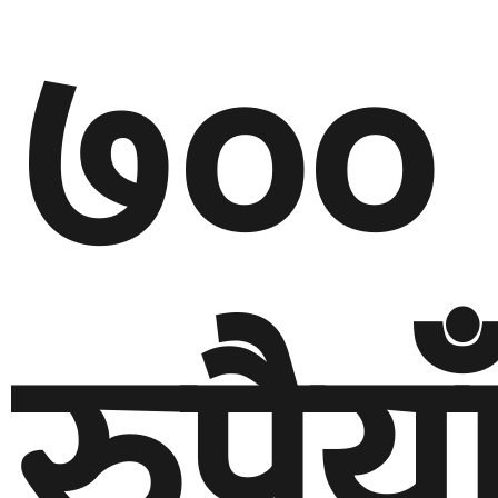
७००
रुपैया