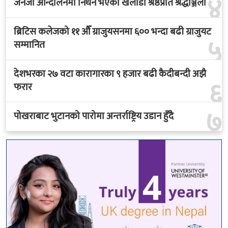
४
जेनजी आन्दोलनमा निधन भएका खेलाडी श्रेष्ठप्रति श्रद्धाञ्जली
ब्रिटिस कलेजको ११ औँ ग्राजुयसनमा ६०० भन्दा बढी ग्राजुयट
५
सम्मानित
देशभरका २७ वटा कारागारका ९ हजार बढी कैदीबन्दी अझै
६
फरार
७
पोखराबाट भुटानको पारोमा अन्तर्राष्ट्रिय उडान हुँदै