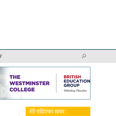
र
धेरै पढिएका खबर