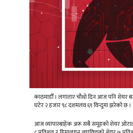
काठमाडौँ । लगातार चौथो दिन आज पनि शेयर ब
घटेर २ हजार ९८ दशमलव ६९ विन्दुमा झरेको छ ।
आज व्यापारबाहेक अरू सबै समूहको शेयर ओरालो ला
८ प्रतिशत र हिमालयन लघुवित्तको शेयर ७ प्रत