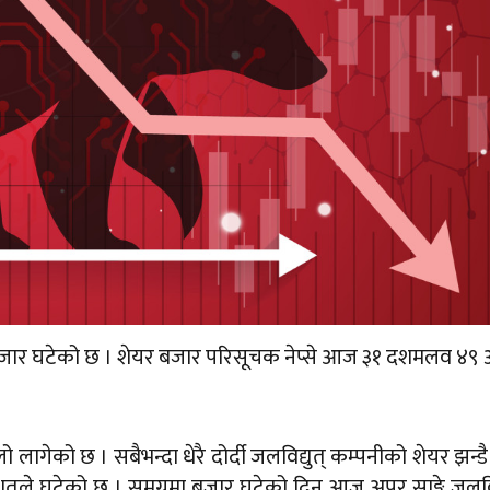
जार घटेको छ । शेयर बजार परिसूचक नेप्से आज ३१ दशमलव ४९ अ
गेको छ । सबैभन्दा धेरै दोर्दी जलविद्युत् कम्पनीको शेयर झन्डै
िशतले घटेको छ । समग्रमा बजार घटेको दिन आज अपर साङ्गे जलविद