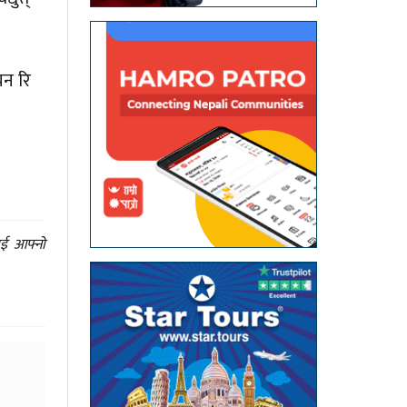
यन रि
ाई आफ्नो