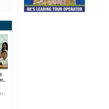
ो
का
छ ।