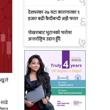
५
देशभरका २७ वटा कारागारका ९
६
हजार बढी कैदीबन्दी अझै फरार
पोखराबाट भुटानको पारोमा
७
अन्तर्राष्ट्रिय उडान हुँदै
ङ्कले
 साढे
्युत्