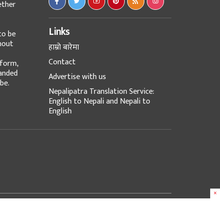
ether
Links
to be
hout
हाम्रो बारेमा
Contact
tform,
panded
Advertise with us
be.
Nepalipatra Translation Service:
English to Nepali and Nepali to
English
×
Design & Developed with
at
e-Works UK