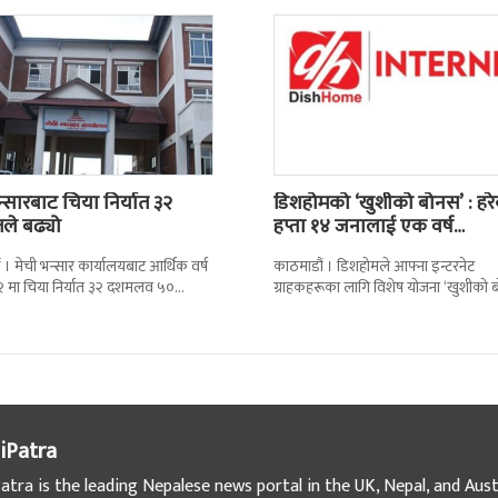
न्सारबाट चिया निर्यात ३२
डिशहोमको ‘खुशीको बोनस’ : हर
तले बढ्यो
हप्ता १४ जनालाई एक वर्ष…
 । मेची भन्सार कार्यालयबाट आर्थिक वर्ष
काठमाडौं । डिशहोमले आफ्ना इन्टरनेट
 मा चिया निर्यात ३२ दशमलव ५०
ग्राहकहरूका लागि विशेष योजना ‘खुशीको 
े बढेको छ । कार्यालयको तथ्याङ्कानुसार
३६५ दिन नै सार्वजनिक गरेको छ । यो अफर
iPatra
atra is the leading Nepalese news portal in the UK, Nepal, and Austr