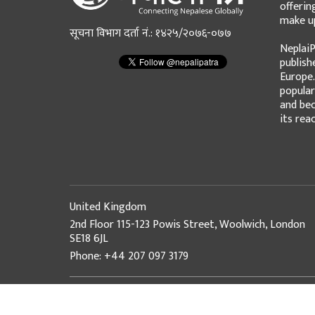
offerin
make up
सूचना विभाग दर्ता नं.: १४२५/२०७६-०७७
NeplaiP
publish
Europe.
popular
and bec
its rea
United Kingdom
2nd Floor 115-123 Powis Street, Woolwich, London
SE18 6JL
Phone: +44 207 097 3179
© Copyright 2026 NepaliPatra. All Rights Reserved