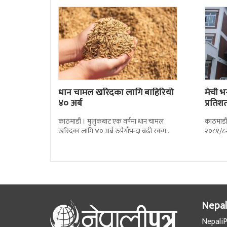
धान चामल खरिदका लागि बाहिरियो
मेची भ
४० अर्ब
प्रतिश
काठमाडौं । मुलुकबाट एक वर्षमा धान चामल
काठमाडौं
खरिदका लागि ४० अर्ब रुपैयाँभन्दा बढी रकम
२०८१/८२
बाहिरिएको छ । स्वदेशमै उत्पादन गर्न
प्रतिशतल
Nepal
NepaliP