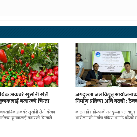
यिक अकबरे खुर्सानी खेती
जगदुल्ला जलविद्युत् आयोजनाक
 कृषकलाई बजारको चिन्ता
निर्माण प्रक्रिया अघि बढ्यो : ठेक्
सम्झौतामा…
 । व्यवसायिक अकबरे खुर्सानी खेती गरेका
काठमाडाैँ । डोल्पाको जगदुल्ला जलविद्युत्
 र पर्वतका कृषकलाई बजारको चिन्ताले
आयोजनाको निर्माण प्रक्रिया अगाडि बढेको 
छ । बजारको अभावले किसानहरु
प्रवर्द्धक कम्पनी र निर्माण व्यवसायीबीच
निर्माणसम्बन्धी द्विपक्षीय सम्झौतामा