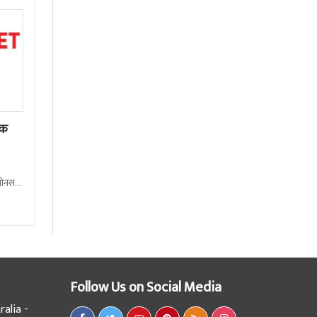
ेक
बोनस
Follow Us on Social Media
alia -