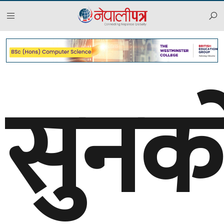
२०८३ साउन २५, सोमबार
सुनक