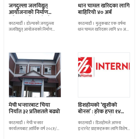
काठमाडाैँ । डोल्पाको जगदुल्ला
काठमाडौं । मुलुकबाट एक वर्षमा
सम्झौतामा…
जलविद्युत् आयोजनाको निर्माण
धान चामल खरिदका लागि ४० अर्ब
प्रक्रिया अगाडि बढेको छ । प्रवर्द्धक
रुपैयाँभन्दा बढी रकम बाहिरिएको
कम्पनी र निर्माण व्यवसायीबीच
छ । स्वदेशमै उत्पादन गर्न
निर्माणसम्बन्धी द्विपक्षीय सम्झौतामा
मेची भन्सारबाट चिया
डिशहोमको ‘खुशीको
निर्यात ३२ प्रतिशतले बढ्यो
बोनस’ : हरेक हप्ता १४
जनालाई एक वर्ष…
काठमाडौं । मेची भन्सार
काठमाडौं । डिशहोमले आफ्ना
कार्यालयबाट आर्थिक वर्ष २०८१/८२
इन्टरनेट ग्राहकहरूका लागि विशेष
मा चिया निर्यात ३२ दशमलव ५०
योजना ‘खुशीको बोनस ३६५ दिन नै
प्रतिशतले बढेको छ । कार्यालयको
सार्वजनिक गरेको छ । यो अफर
तथ्याङ्कानुसार