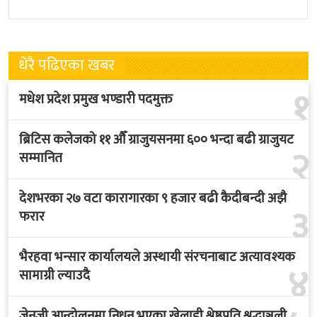
धेरै पढिएका खबर
१
मधेश प्रदेश प्रमुख भण्डारी पदमुक्त
ब्रिटिस कलेजको ११ औँ ग्राजुयसनमा ६०० भन्दा बढी ग्राजुयट
२
सम्मानित
देशभरका २७ वटा कारागारका ९ हजार बढी कैदीबन्दी अझै
३
फरार
भैरहवा भन्सार कार्यालयले अस्थायी संरचनाबाट अत्यावश्यक
४
सामाग्री ल्याउदै
५
जेनजी आन्दोलनमा निधन भएका खेलाडी श्रेष्ठप्रति श्रद्धाञ्जली
‘बलिदान’को ओएसटी गीत ‘यो ज्यान बलिदान’ सार्वजनिक,