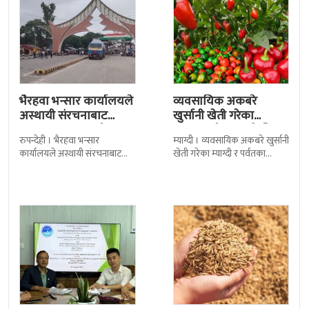
भैरहवा भन्सार कार्यालयले
व्यवसायिक अकबरे
अस्थायी संरचनाबाट
खुर्सानी खेती गरेका
अत्यावश्यक सामाग्री
कृषकलाई बजारको चिन्ता
रुपन्देही । भैरहवा भन्सार
म्याग्दी । व्यवसायिक अकबरे खुर्सानी
ल्याउदै
कार्यालयले अस्थायी संरचनाबाट
खेती गरेका म्याग्दी र पर्वतका
नेपालका लागि अत्यावश्यक
कृषकलाई बजारको चिन्ताले
सामाग्रीहरु भित्र्याउन शुुरु गरेको छ ।
सताएको छ । बजारको अभावले
जिल्ला सुरक्षा समितिले बिहिबार
किसानहरु मर्कामा
जगदुल्ला जलविद्युत्
धान चामल खरिदका लागि
आयोजनाको निर्माण
बाहिरियो ४० अर्ब
प्रक्रिया अघि बढ्यो : ठेक्का