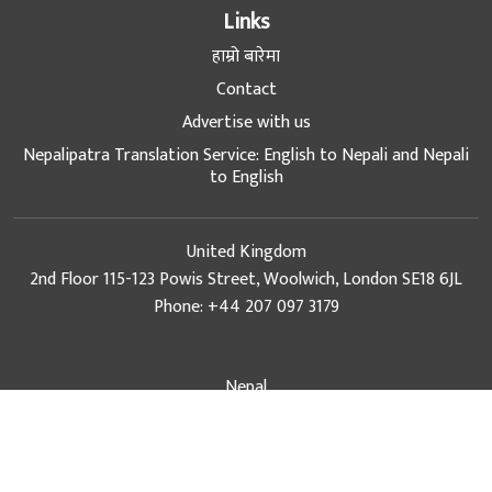
Contact
Advertise with us
Nepalipatra Translation Service: English to Nepali and Nepali
to English
United Kingdom
2nd Floor 115-123 Powis Street, Woolwich, London SE18 6JL
Phone: +44 207 097 3179
Nepal
Thapathali Rd, Kathmandu, 44600, Nepal
Phone: +977 (1) 5111157, +977 (1) 5261659
Email: info@nepalipatra.com
Marketing Email: sales@nepalipatra.com
© Copyright 2026 NepaliPatra. All Rights Reserved
Design & Developed with
at
e-Works UK