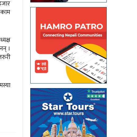
हजार
े काम
्यक्ष
नन् ।
जरुरी
मस्या