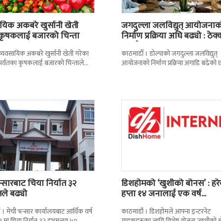
यिक अकबरे खुर्सानी खेती
जगदुल्ला जलविद्युत् आयोजनाक
 कृषकलाई बजारको चिन्ता
निर्माण प्रक्रिया अघि बढ्यो : ठेक्
सम्झौतामा…
 । व्यवसायिक अकबरे खुर्सानी खेती गरेका
काठमाडाैँ । डोल्पाको जगदुल्ला जलविद्युत्
 र पर्वतका कृषकलाई बजारको चिन्ताले
आयोजनाको निर्माण प्रक्रिया अगाडि बढेको 
छ । बजारको अभावले किसानहरु
प्रवर्द्धक कम्पनी र निर्माण व्यवसायीबीच
निर्माणसम्बन्धी द्विपक्षीय सम्झौतामा
न्सारबाट चिया निर्यात ३२
डिशहोमको ‘खुशीको बोनस’ : हर
तले बढ्यो
हप्ता १४ जनालाई एक वर्ष…
 । मेची भन्सार कार्यालयबाट आर्थिक वर्ष
काठमाडौं । डिशहोमले आफ्ना इन्टरनेट
 मा चिया निर्यात ३२ दशमलव ५०
ग्राहकहरूका लागि विशेष योजना ‘खुशीको 