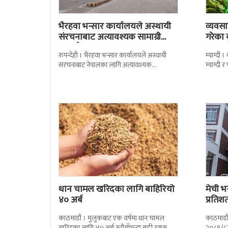
भैरहवा भन्सार कार्यालयले अस्थायी
व्यवसा
संरचनाबाट अत्यावश्यक सामाग्री
गरेका
ल्याउदै
रुपन्देही । भैरहवा भन्सार कार्यालयले अस्थायी
म्याग्दी
संरचनाबाट नेपालका लागि अत्यावश्यक
म्याग्दी
सामाग्रीहरु भित्र्याउन शुुरु गरेको छ । जिल्ला सुरक्षा
सताएको 
समितिले बिहिबार
मर्कामा
धान चामल खरिदका लागि बाहिरियो
मेची भ
४० अर्ब
प्रतिश
काठमाडौं । मुलुकबाट एक वर्षमा धान चामल
काठमाडौं
खरिदका लागि ४० अर्ब रुपैयाँभन्दा बढी रकम
२०८१/८२