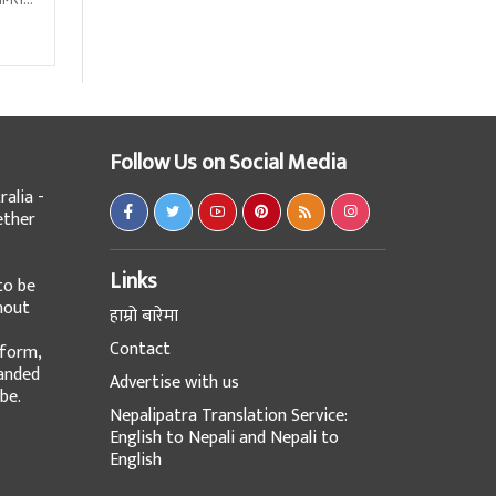
Follow Us on Social Media
alia -
ether
Links
to be
hout
हाम्रो बारेमा
Contact
tform,
panded
Advertise with us
be.
Nepalipatra Translation Service:
English to Nepali and Nepali to
English