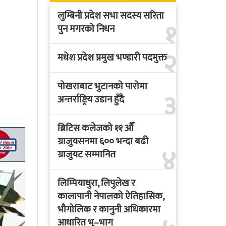
लुम्बिनी प्रदेश सभा सदस्य सरिता
१
पुन मगरको निधन
२
मधेश प्रदेश प्रमुख भण्डारी पदमुक्त
पोखराबाट भुटानको पारोमा
३
अन्तर्राष्ट्रिय उडान हुँदै
ब्रिटिस कलेजको ११ औँ
ग्राजुयसनमा ६०० भन्दा बढी
४
ग्राजुयट सम्मानित
लिम्पियाधुरा, लिपुलेख र
कालापानी नेपालको ऐतिहासिक,
भौगोलिक र कानुनी अधिकारमा
आधारित भू–भाग