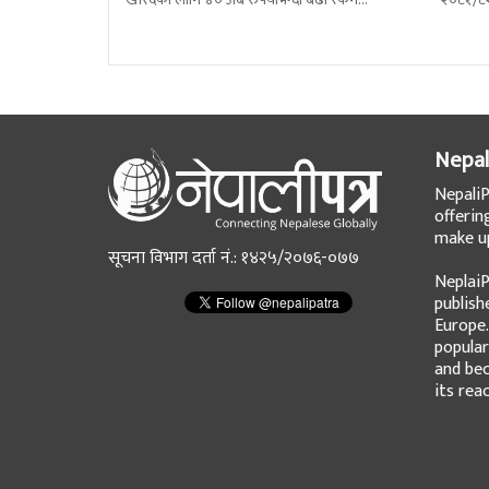
बाहिरिएको छ । स्वदेशमै उत्पादन गर्न
प्रतिशतल
Nepal
NepaliP
offerin
make up
सूचना विभाग दर्ता नं.: १४२५/२०७६-०७७
NeplaiP
publish
Europe.
popular
and bec
its rea