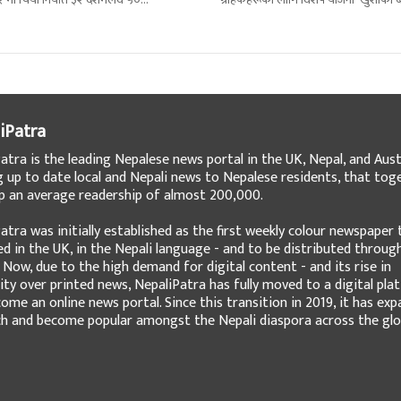
े बढेको छ । कार्यालयको तथ्याङ्कानुसार
३६५ दिन नै सार्वजनिक गरेको छ । यो अफर
iPatra
atra is the leading Nepalese news portal in the UK, Nepal, and Austr
g up to date local and Nepali news to Nepalese residents, that tog
 an average readership of almost 200,000.
atra was initially established as the first weekly colour newspaper 
ed in the UK, in the Nepali language - and to be distributed throug
 Now, due to the high demand for digital content - and its rise in
ity over printed news, NepaliPatra has fully moved to a digital pla
ome an online news portal. Since this transition in 2019, it has ex
ch and become popular amongst the Nepali diaspora across the glo