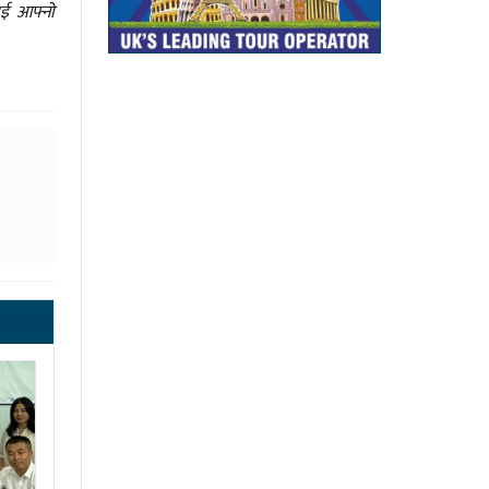
ाई आफ्नो