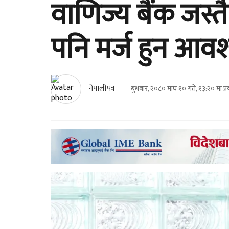
वाणिज्य बैंक जस्त
पनि मर्ज हुन आव
नेपालीपत्र
बुधबार, २०८० माघ १० गते, १३:२० मा प्