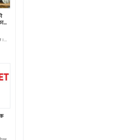
ो
का
छ ।
ेक
बोनस