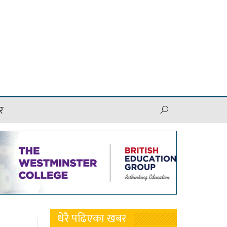
र
धेरै पढिएका खबर