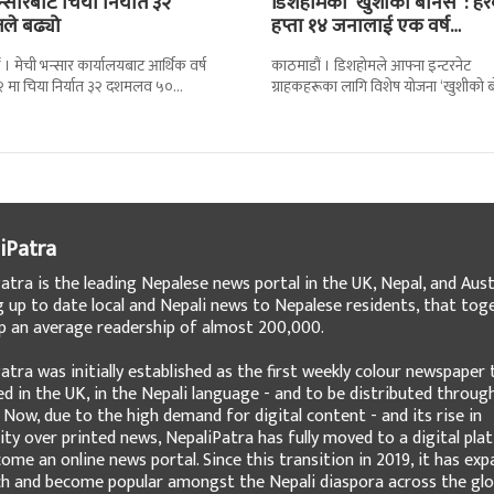
न्सारबाट चिया निर्यात ३२
डिशहोमको ‘खुशीको बोनस’ : हर
तले बढ्यो
हप्ता १४ जनालाई एक वर्ष…
 । मेची भन्सार कार्यालयबाट आर्थिक वर्ष
काठमाडौं । डिशहोमले आफ्ना इन्टरनेट
 मा चिया निर्यात ३२ दशमलव ५०
ग्राहकहरूका लागि विशेष योजना ‘खुशीको 
े बढेको छ । कार्यालयको तथ्याङ्कानुसार
३६५ दिन नै सार्वजनिक गरेको छ । यो अफर
iPatra
atra is the leading Nepalese news portal in the UK, Nepal, and Austr
g up to date local and Nepali news to Nepalese residents, that tog
 an average readership of almost 200,000.
atra was initially established as the first weekly colour newspaper 
ed in the UK, in the Nepali language - and to be distributed throug
 Now, due to the high demand for digital content - and its rise in
ity over printed news, NepaliPatra has fully moved to a digital pla
ome an online news portal. Since this transition in 2019, it has ex
ch and become popular amongst the Nepali diaspora across the glo