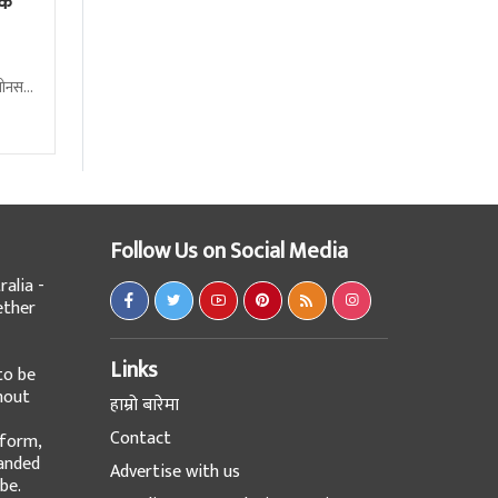
ेक
बोनस
Follow Us on Social Media
alia -
ether
Links
to be
hout
हाम्रो बारेमा
Contact
tform,
panded
Advertise with us
be.