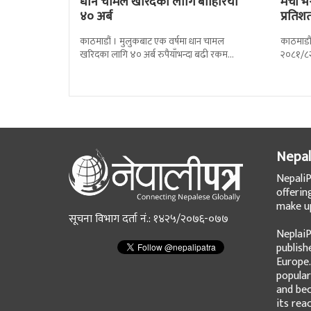
धान चामल खरिदका लागि बाहिरियो
मेची भ
४० अर्ब
प्रतिश
काठमाडौं । मुलुकबाट एक वर्षमा धान चामल
काठमाडौं
खरिदका लागि ४० अर्ब रुपैयाँभन्दा बढी रकम
२०८१/८२
बाहिरिएको छ । स्वदेशमै उत्पादन गर्न
प्रतिशतल
Nepal
NepaliP
offerin
make up
सूचना विभाग दर्ता नं.: १४२५/२०७६-०७७
NeplaiP
publish
Europe.
popular
and bec
its rea