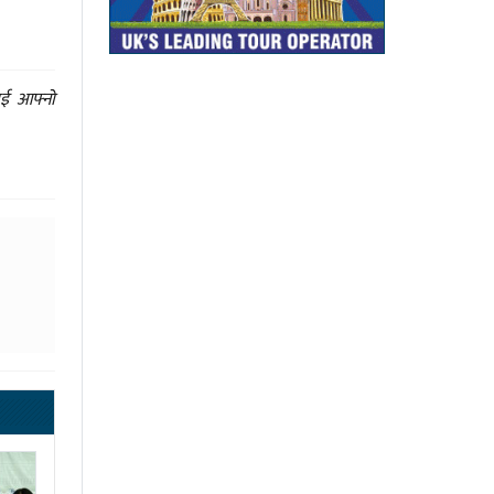
ाई आफ्नो