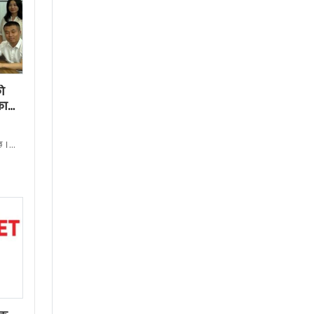
ो
का
छ ।