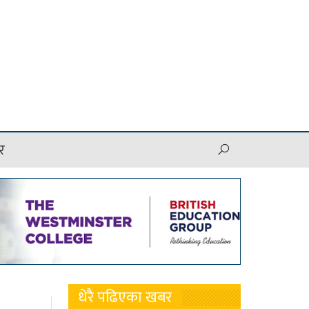
र
धेरै पढिएका खबर