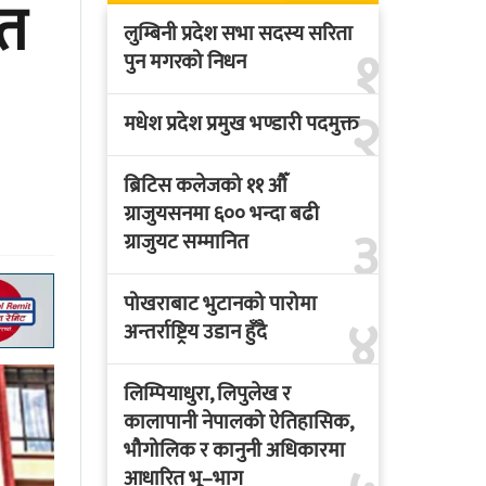
ित
लुम्बिनी प्रदेश सभा सदस्य सरिता
१
पुन मगरको निधन
२
मधेश प्रदेश प्रमुख भण्डारी पदमुक्त
ब्रिटिस कलेजको ११ औँ
ग्राजुयसनमा ६०० भन्दा बढी
३
ग्राजुयट सम्मानित
पोखराबाट भुटानको पारोमा
४
अन्तर्राष्ट्रिय उडान हुँदै
लिम्पियाधुरा, लिपुलेख र
कालापानी नेपालको ऐतिहासिक,
भौगोलिक र कानुनी अधिकारमा
आधारित भू–भाग