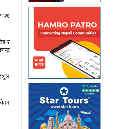
ाघ २१
टेड र
न्द्र
महशुल
िवेदन