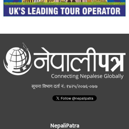
सूचना विभाग दर्ता नं.: १४२५/२०७६-०७७
NepaliPatra
NepaliPatra is the leading Nepalese news portal in the UK,
Nepal, and Australia - offering up to date local and Nepali news
to Nepalese residents, that together make up an average