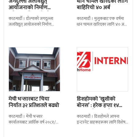
सम्झौतामा…
जलविद्युत् आयोजनाको निर्माण
धान चामल खरिदका लागि ४० अर्ब
प्रक्रिया अगाडि बढेको छ । प्रवर्द्धक
रुपैयाँभन्दा बढी रकम बाहिरिएको
कम्पनी र निर्माण व्यवसायीबीच
छ । स्वदेशमै उत्पादन गर्न
निर्माणसम्बन्धी द्विपक्षीय सम्झौतामा
मेची भन्सारबाट चिया
डिशहोमको ‘खुशीको
निर्यात ३२ प्रतिशतले बढ्यो
बोनस’ : हरेक हप्ता १४
जनालाई एक वर्ष…
काठमाडौं । मेची भन्सार
काठमाडौं । डिशहोमले आफ्ना
कार्यालयबाट आर्थिक वर्ष २०८१/८२
इन्टरनेट ग्राहकहरूका लागि विशेष
मा चिया निर्यात ३२ दशमलव ५०
योजना ‘खुशीको बोनस ३६५ दिन नै
प्रतिशतले बढेको छ । कार्यालयको
सार्वजनिक गरेको छ । यो अफर
तथ्याङ्कानुसार