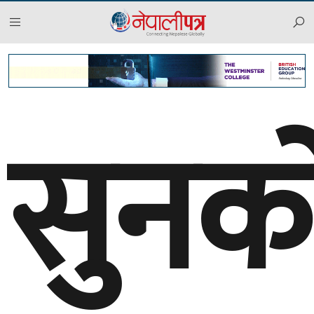
२०८३ साउन २४, आईतबार
सुनक