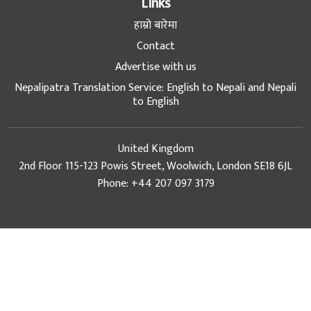
Contact
Advertise with us
Nepalipatra Translation Service: English to Nepali and Nepali
to English
United Kingdom
2nd Floor 115-123 Powis Street, Woolwich, London SE18 6JL
Phone: +44 207 097 3179
Nepal
Thapathali Rd, Kathmandu, 44600, Nepal
Phone: +977 (1) 5111157, +977 (1) 5261659
Email: info@nepalipatra.com
Marketing Email: sales@nepalipatra.com
© Copyright 2026 NepaliPatra. All Rights Reserved
Design & Developed with
at
e-Works UK