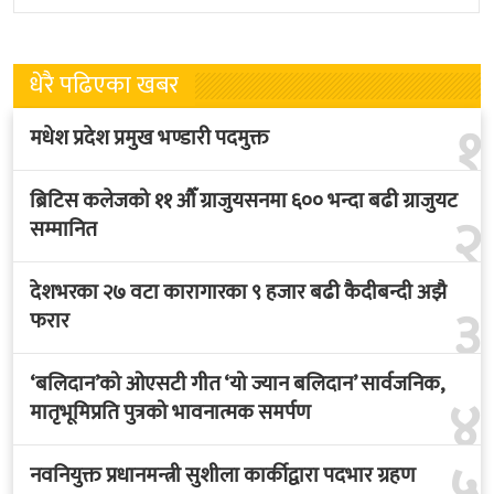
धेरै पढिएका खबर
१
मधेश प्रदेश प्रमुख भण्डारी पदमुक्त
ब्रिटिस कलेजको ११ औँ ग्राजुयसनमा ६०० भन्दा बढी ग्राजुयट
२
सम्मानित
देशभरका २७ वटा कारागारका ९ हजार बढी कैदीबन्दी अझै
३
फरार
‘बलिदान’को ओएसटी गीत ‘यो ज्यान बलिदान’ सार्वजनिक,
४
मातृभूमिप्रति पुत्रको भावनात्मक समर्पण
५
नवनियुक्त प्रधानमन्त्री सुशीला कार्कीद्वारा पदभार ग्रहण
भैरहवा भन्सार कार्यालयले अस्थायी संरचनाबाट अत्यावश्यक