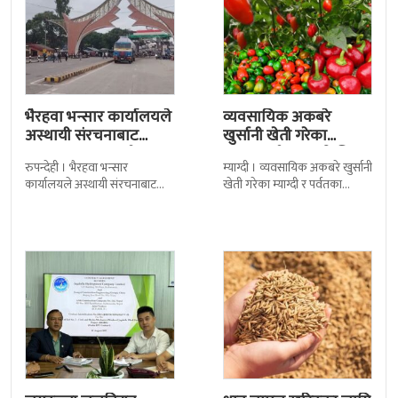
भैरहवा भन्सार कार्यालयले
व्यवसायिक अकबरे
अस्थायी संरचनाबाट
खुर्सानी खेती गरेका
अत्यावश्यक सामाग्री
कृषकलाई बजारको चिन्ता
रुपन्देही । भैरहवा भन्सार
म्याग्दी । व्यवसायिक अकबरे खुर्सानी
ल्याउदै
कार्यालयले अस्थायी संरचनाबाट
खेती गरेका म्याग्दी र पर्वतका
नेपालका लागि अत्यावश्यक
कृषकलाई बजारको चिन्ताले
सामाग्रीहरु भित्र्याउन शुुरु गरेको छ ।
सताएको छ । बजारको अभावले
जिल्ला सुरक्षा समितिले बिहिबार
किसानहरु मर्कामा
जगदुल्ला जलविद्युत्
धान चामल खरिदका लागि
आयोजनाको निर्माण
बाहिरियो ४० अर्ब
प्रक्रिया अघि बढ्यो : ठेक्का
काठमाडाैँ । डोल्पाको जगदुल्ला
काठमाडौं । मुलुकबाट एक वर्षमा