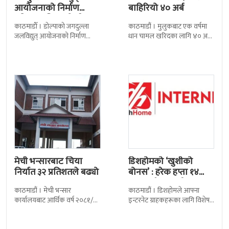
आयोजनाको निर्माण
बाहिरियो ४० अर्ब
प्रक्रिया अघि बढ्यो : ठेक्का
काठमाडाैँ । डोल्पाको जगदुल्ला
काठमाडौं । मुलुकबाट एक वर्षमा
सम्झौतामा…
जलविद्युत् आयोजनाको निर्माण
धान चामल खरिदका लागि ४० अर्ब
प्रक्रिया अगाडि बढेको छ । प्रवर्द्धक
रुपैयाँभन्दा बढी रकम बाहिरिएको
कम्पनी र निर्माण व्यवसायीबीच
छ । स्वदेशमै उत्पादन गर्न
निर्माणसम्बन्धी द्विपक्षीय सम्झौतामा
मेची भन्सारबाट चिया
डिशहोमको ‘खुशीको
निर्यात ३२ प्रतिशतले बढ्यो
बोनस’ : हरेक हप्ता १४
जनालाई एक वर्ष…
काठमाडौं । मेची भन्सार
काठमाडौं । डिशहोमले आफ्ना
कार्यालयबाट आर्थिक वर्ष २०८१/८२
इन्टरनेट ग्राहकहरूका लागि विशेष
मा चिया निर्यात ३२ दशमलव ५०
योजना ‘खुशीको बोनस ३६५ दिन नै
प्रतिशतले बढेको छ । कार्यालयको
सार्वजनिक गरेको छ । यो अफर