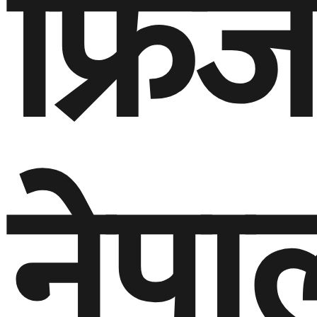
फ्रिज
नेपा