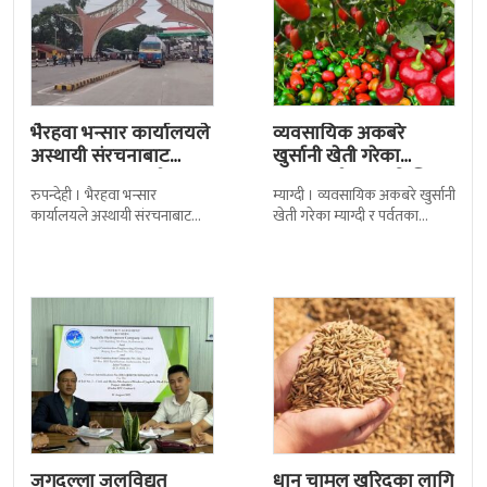
भैरहवा भन्सार कार्यालयले
व्यवसायिक अकबरे
अस्थायी संरचनाबाट
खुर्सानी खेती गरेका
अत्यावश्यक सामाग्री
कृषकलाई बजारको चिन्ता
रुपन्देही । भैरहवा भन्सार
म्याग्दी । व्यवसायिक अकबरे खुर्सानी
ल्याउदै
कार्यालयले अस्थायी संरचनाबाट
खेती गरेका म्याग्दी र पर्वतका
नेपालका लागि अत्यावश्यक
कृषकलाई बजारको चिन्ताले
सामाग्रीहरु भित्र्याउन शुुरु गरेको छ ।
सताएको छ । बजारको अभावले
जिल्ला सुरक्षा समितिले बिहिबार
किसानहरु मर्कामा
जगदुल्ला जलविद्युत्
धान चामल खरिदका लागि