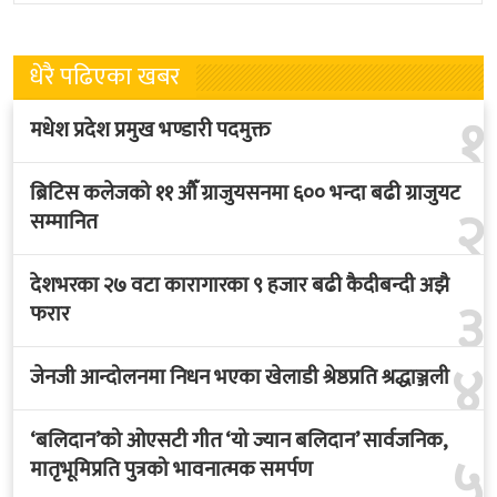
तथ्याङ्कानुसार
धेरै पढिएका खबर
१
मधेश प्रदेश प्रमुख भण्डारी पदमुक्त
ब्रिटिस कलेजको ११ औँ ग्राजुयसनमा ६०० भन्दा बढी ग्राजुयट
२
सम्मानित
देशभरका २७ वटा कारागारका ९ हजार बढी कैदीबन्दी अझै
३
फरार
४
जेनजी आन्दोलनमा निधन भएका खेलाडी श्रेष्ठप्रति श्रद्धाञ्जली
‘बलिदान’को ओएसटी गीत ‘यो ज्यान बलिदान’ सार्वजनिक,
५
मातृभूमिप्रति पुत्रको भावनात्मक समर्पण