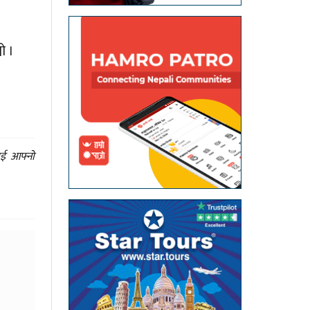
ो ।
ाई आफ्नो