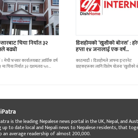
न्सारबाट चिया निर्यात ३२
डिशहोमको ‘खुशीको बोनस’ : हर
तले बढ्यो
हप्ता १४ जनालाई एक वर्ष…
 । मेची भन्सार कार्यालयबाट आर्थिक वर्ष
काठमाडौं । डिशहोमले आफ्ना इन्टरनेट
 मा चिया निर्यात ३२ दशमलव ५०
ग्राहकहरूका लागि विशेष योजना ‘खुशीको 
े बढेको छ । कार्यालयको तथ्याङ्कानुसार
३६५ दिन नै सार्वजनिक गरेको छ । यो अफर
iPatra
atra is the leading Nepalese news portal in the UK, Nepal, and Austr
g up to date local and Nepali news to Nepalese residents, that tog
 an average readership of almost 200,000.