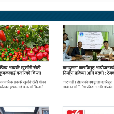
यिक अकबरे खुर्सानी खेती
जगदुल्ला जलविद्युत् आयोजनाक
 कृषकलाई बजारको चिन्ता
निर्माण प्रक्रिया अघि बढ्यो : ठेक्
सम्झौतामा…
 । व्यवसायिक अकबरे खुर्सानी खेती गरेका
काठमाडाैँ । डोल्पाको जगदुल्ला जलविद्युत्
 र पर्वतका कृषकलाई बजारको चिन्ताले
आयोजनाको निर्माण प्रक्रिया अगाडि बढेको 
छ । बजारको अभावले किसानहरु
प्रवर्द्धक कम्पनी र निर्माण व्यवसायीबीच
निर्माणसम्बन्धी द्विपक्षीय सम्झौतामा