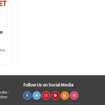
ेक
बोनस
Follow Us on Social Media
alia -
ether