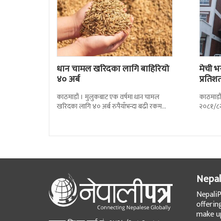
धान चामल खरिदका लागि बाहिरियो
मेची भ
४० अर्ब
प्रतिश
काठमाडौं । मुलुकबाट एक वर्षमा धान चामल
काठमाडौं
खरिदका लागि ४० अर्ब रुपैयाँभन्दा बढी रकम
२०८१/८२
बाहिरिएको छ । स्वदेशमै उत्पादन गर्न
प्रतिशतल
Nepal
NepaliP
offerin
make up