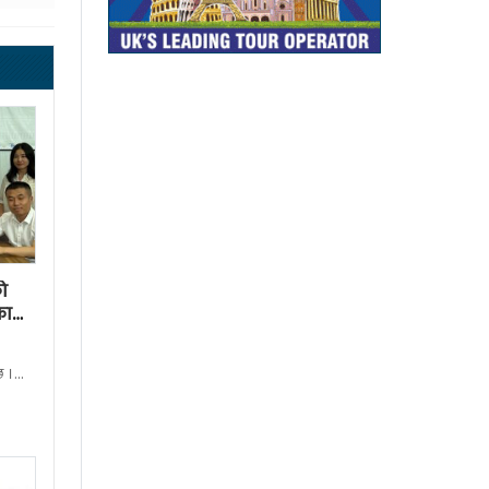
ो
का
छ ।