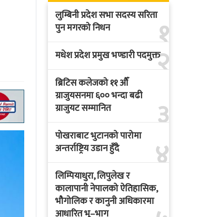
लुम्बिनी प्रदेश सभा सदस्य सरिता
१
पुन मगरको निधन
२
मधेश प्रदेश प्रमुख भण्डारी पदमुक्त
ब्रिटिस कलेजको ११ औँ
ग्राजुयसनमा ६०० भन्दा बढी
३
ग्राजुयट सम्मानित
पोखराबाट भुटानको पारोमा
४
अन्तर्राष्ट्रिय उडान हुँदै
लिम्पियाधुरा, लिपुलेख र
कालापानी नेपालको ऐतिहासिक,
भौगोलिक र कानुनी अधिकारमा
आधारित भू–भाग