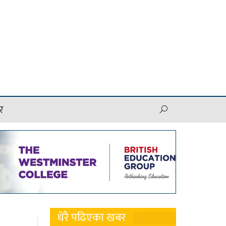
र
धेरै पढिएका खबर