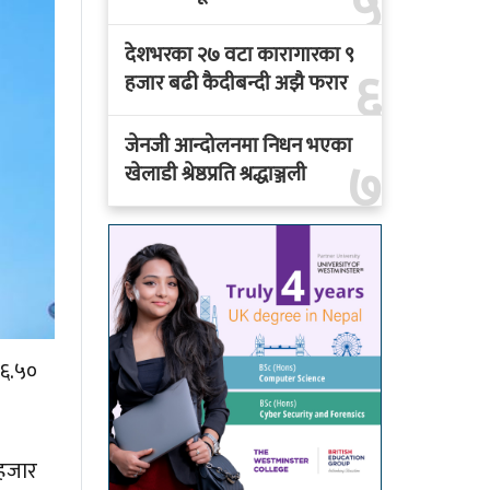
५
देशभरका २७ वटा कारागारका ९
६
हजार बढी कैदीबन्दी अझै फरार
जेनजी आन्दोलनमा निधन भएका
७
खेलाडी श्रेष्ठप्रति श्रद्धाञ्जली
७६.५०
 हजार