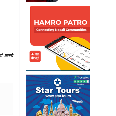
ाई आफ्नो