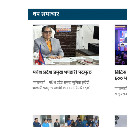
थप समाचार
मधेश प्रदेश प्रमुख भण्डारी पदमुक्त
ब्रिटि
६०० भन
काठमाडौं । मधेश प्रदेश प्रमुख सुमित्रा सुवेदी
भण्डारी पदमुक्त भएकी छन् । मन्त्रिपरिषद्को
काठमाडौँ
सोमबारको निर्णय र सिफारिस बमोजिम राष्ट्रपति
ग्राजुयस
रामचन्द्र
सोल्टीमा 