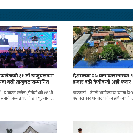
स कलेजको ११ औँ ग्राजुयसनमा
देशभरका २७ वटा कारागारका ९
्दा बढी ग्राजुयट सम्मानित
हजार बढी कैदीबन्दी अझै फरार
 । द ब्रिटिस कलेज (टीबीसी)को ११ औं
काठमाडौं । जेनजी आन्दोलनका क्रममा दे
न समारोह सम्पन्न भएको छ । शुक्रबार द
२७ वटा कारागारबाट भागेका अधिकांश कैदी
ब्रिटिस एजुकेशन ग्रुप
अझै फर्किएका छैनन् । देशका २७ वटा
कारागारबाट