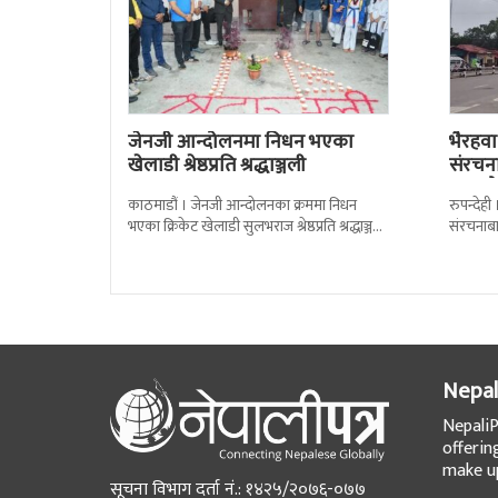
जेनजी आन्दोलनमा निधन भएका
भैरहवा
खेलाडी श्रेष्ठप्रति श्रद्धाञ्जली
संरचना
ल्याउद
काठमाडौं । जेनजी आन्दोलनका क्रममा निधन
रुपन्देही
भएका क्रिकेट खेलाडी सुलभराज श्रेष्ठप्रति श्रद्धाञ्जली
संरचनाब
अर्पण गरिएको छ । मंगलबार त्रिपुरेश्वरस्थीत राष्ट्रिय
सामाग्रीह
खेलकुद
समितिले
Nepal
NepaliP
offerin
make up
सूचना विभाग दर्ता नं.: १४२५/२०७६-०७७