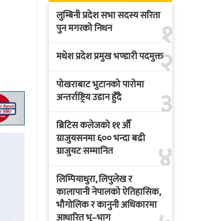
लुम्बिनी प्रदेश सभा सदस्य सरिता
१
पुन मगरको निधन
२
मधेश प्रदेश प्रमुख भण्डारी पदमुक्त
पोखराबाट भुटानको पारोमा
३
अन्तर्राष्ट्रिय उडान हुँदै
ब्रिटिस कलेजको ११ औँ
ग्राजुयसनमा ६०० भन्दा बढी
४
ग्राजुयट सम्मानित
लिम्पियाधुरा, लिपुलेख र
कालापानी नेपालको ऐतिहासिक,
भौगोलिक र कानुनी अधिकारमा
आधारित भू–भाग