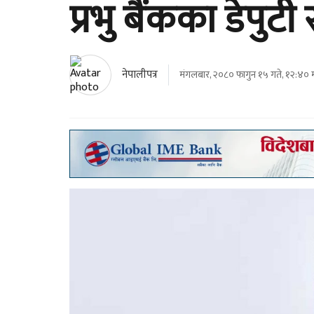
प्रभु बैंकका डेपुट
नेपालीपत्र
मंगलबार, २०८० फागुन १५ गते, १२:४० म