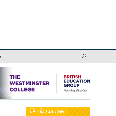
र
धेरै पढिएका खबर