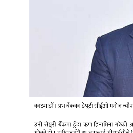
काठमाडौँ । प्रभु बैंकका डेपुटी सीईओ मनोज न्यौपा
उनी सेञ्चुरी बैंकमा हुँदा ऋण हिनामिना गरेको 
गरेको हो । उनीहरूसँगै ११ जनालाई सीआईबीले न