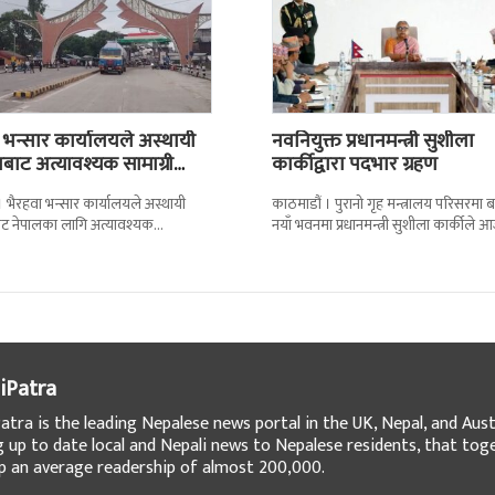
 भन्सार कार्यालयले अस्थायी
नवनियुक्त प्रधानमन्त्री सुशीला
बाट अत्यावश्यक सामाग्री
कार्कीद्वारा पदभार ग्रहण
ै
 । भैरहवा भन्सार कार्यालयले अस्थायी
काठमाडौं । पुरानो गृह मन्त्रालय परिसरमा 
ाट नेपालका लागि अत्यावश्यक
नयाँ भवनमा प्रधानमन्त्री सुशीला कार्कीले 
रु भित्र्याउन शुुरु गरेको छ । जिल्ला सुरक्षा
पदबहाली गरेकी छन् । केहीबेर अघि नवनियु
 बिहिबार
iPatra
atra is the leading Nepalese news portal in the UK, Nepal, and Austr
g up to date local and Nepali news to Nepalese residents, that tog
 an average readership of almost 200,000.