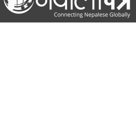
सूचना विभाग दर्ता नं.: १४२५/२०७६-०७७
NepaliPatra
NepaliPatra is the leading Nepalese news portal in the UK,
Nepal, and Australia - offering up to date local and Nepali news
to Nepalese residents, that together make up an average
readership of almost 200,000.
NeplaiPatra was initially established as the first weekly colour
newspaper to be published in the UK, in the Nepali language -
and to be distributed throughout Europe. Now, due to the high
demand for digital content - and its rise in popularity over
printed news, NepaliPatra has fully moved to a digital
platform, and become an online news portal. Since this
transition in 2019, it has expanded its reach and become
popular amongst the Nepali diaspora across the globe.