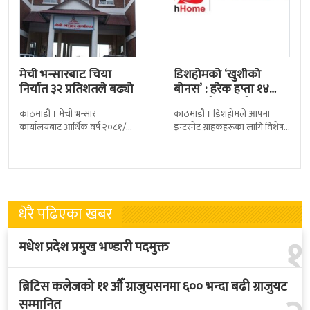
मेची भन्सारबाट चिया
डिशहोमको ‘खुशीको
निर्यात ३२ प्रतिशतले बढ्यो
बोनस’ : हरेक हप्ता १४
जनालाई एक वर्ष…
काठमाडौं । मेची भन्सार
काठमाडौं । डिशहोमले आफ्ना
कार्यालयबाट आर्थिक वर्ष २०८१/८२
इन्टरनेट ग्राहकहरूका लागि विशेष
मा चिया निर्यात ३२ दशमलव ५०
योजना ‘खुशीको बोनस ३६५ दिन नै
प्रतिशतले बढेको छ । कार्यालयको
सार्वजनिक गरेको छ । यो अफर
तथ्याङ्कानुसार
धेरै पढिएका खबर
१
मधेश प्रदेश प्रमुख भण्डारी पदमुक्त
ब्रिटिस कलेजको ११ औँ ग्राजुयसनमा ६०० भन्दा बढी ग्राजुयट
२
सम्मानित
लिम्पियाधुरा, लिपुलेख र कालापानी नेपालको ऐतिहासिक,