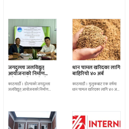
जगदुल्ला जलविद्युत्
धान चामल खरिदका लागि
आयोजनाको निर्माण
बाहिरियो ४० अर्ब
प्रक्रिया अघि बढ्यो : ठेक्का
काठमाडाैँ । डोल्पाको जगदुल्ला
काठमाडौं । मुलुकबाट एक वर्षमा
सम्झौतामा…
जलविद्युत् आयोजनाको निर्माण
धान चामल खरिदका लागि ४० अर्ब
प्रक्रिया अगाडि बढेको छ । प्रवर्द्धक
रुपैयाँभन्दा बढी रकम बाहिरिएको
कम्पनी र निर्माण व्यवसायीबीच
छ । स्वदेशमै उत्पादन गर्न
निर्माणसम्बन्धी द्विपक्षीय सम्झौतामा