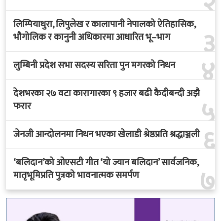
३
भौगोलिक र कानुनी अधिकारमा आधारित भू–भाग
४
लुम्बिनी प्रदेश सभा सदस्य सरिता पुन मगरको निधन
देशभरका २७ वटा कारागारका ९ हजार बढी कैदीबन्दी अझै
५
फरार
६
जेनजी आन्दोलनमा निधन भएका खेलाडी श्रेष्ठप्रति श्रद्धाञ्जली
‘बलिदान’को ओएसटी गीत ‘यो ज्यान बलिदान’ सार्वजनिक,
७
मातृभूमिप्रति पुत्रको भावनात्मक समर्पण