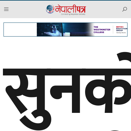
२०८३ साउन २३, शनिबार
सुनक