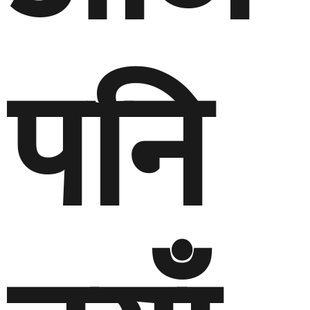
पनि
नयाँ