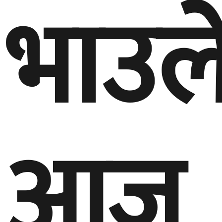
भाउल
आज