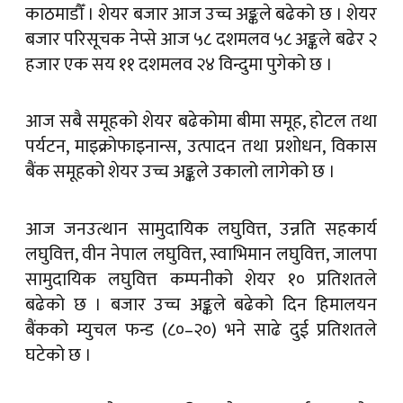
हजार एक सय ११ दशमलव २४ विन्दुमा पुगेको छ ।
आज सबै समूहको शेयर बढेकोमा बीमा समूह, होटल तथा
पर्यटन, माइक्रोफाइनान्स, उत्पादन तथा प्रशोधन, विकास
बैंक समूहको शेयर उच्च अङ्कले उकालो लागेको छ ।
आज जनउत्थान सामुदायिक लघुवित्त, उन्नति सहकार्य
लघुवित्त, वीन नेपाल लघुवित्त, स्वाभिमान लघुवित्त, जालपा
सामुदायिक लघुवित्त कम्पनीको शेयर १० प्रतिशतले
बढेको छ । बजार उच्च अङ्कले बढेको दिन हिमालयन
बैंकको म्युचल फन्ड (८०–२०) भने साढे दुई प्रतिशतले
घटेको छ ।
आज एक करोड छ लाख कित्ता शेयर चार अर्ब ५५ करोड
रुपैयाँमा कारोबार भएको छ । सबैभन्दा धेरै शिवम्