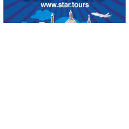
सूचना विभाग दर्ता नं.: १४२५/२०७६-०७७