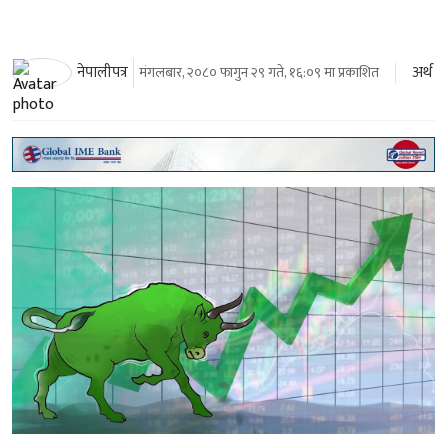
अर्थ
नेपालीपत्र
मंगलबार, २०८० फागुन २९ गते, १६:०९ मा प्रकाशित
काठमाडौँ । शेयर बजार आज उच्च अङ्कले बढेको छ । शेयर
बजार परिसूचक नेप्से आज ५८ दशमलव ५८ अङ्कले बढेर २