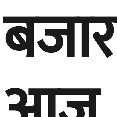
बजार
आज