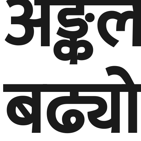
अङ्कल
बढ्यो