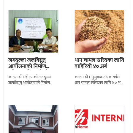
जगदुल्ला जलविद्युत्
धान चामल खरिदका लागि
आयोजनाको निर्माण
बाहिरियो ४० अर्ब
प्रक्रिया अघि बढ्यो : ठेक्का
काठमाडाैँ । डोल्पाको जगदुल्ला
काठमाडौं । मुलुकबाट एक वर्षमा
सम्झौतामा…
जलविद्युत् आयोजनाको निर्माण
धान चामल खरिदका लागि ४० अर्ब
प्रक्रिया अगाडि बढेको छ । प्रवर्द्धक
रुपैयाँभन्दा बढी रकम बाहिरिएको
कम्पनी र निर्माण व्यवसायीबीच
छ । स्वदेशमै उत्पादन गर्न
निर्माणसम्बन्धी द्विपक्षीय सम्झौतामा