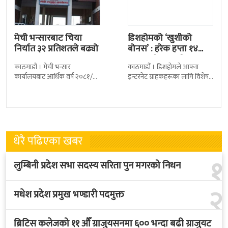
मेची भन्सारबाट चिया
डिशहोमको ‘खुशीको
निर्यात ३२ प्रतिशतले बढ्यो
बोनस’ : हरेक हप्ता १४
जनालाई एक वर्ष…
काठमाडौं । मेची भन्सार
काठमाडौं । डिशहोमले आफ्ना
कार्यालयबाट आर्थिक वर्ष २०८१/८२
इन्टरनेट ग्राहकहरूका लागि विशेष
मा चिया निर्यात ३२ दशमलव ५०
योजना ‘खुशीको बोनस ३६५ दिन नै
प्रतिशतले बढेको छ । कार्यालयको
सार्वजनिक गरेको छ । यो अफर
तथ्याङ्कानुसार
धेरै पढिएका खबर
१
लुम्बिनी प्रदेश सभा सदस्य सरिता पुन मगरको निधन
२
मधेश प्रदेश प्रमुख भण्डारी पदमुक्त
ब्रिटिस कलेजको ११ औँ ग्राजुयसनमा ६०० भन्दा बढी ग्राजुयट
३
सम्मानित