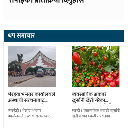
थप समाचार
भैरहवा भन्सार कार्यालयले
व्यवसायिक अकबरे
अस्थायी संरचनाबाट
खुर्सानी खेती गरेका
अत्यावश्यक सामाग्री
कृषकलाई बजारको चिन्ता
रुपन्देही । भैरहवा भन्सार
म्याग्दी । व्यवसायिक अकबरे खुर्सानी
ल्याउदै
कार्यालयले अस्थायी संरचनाबाट
खेती गरेका म्याग्दी र पर्वतका
नेपालका लागि अत्यावश्यक
कृषकलाई बजारको चिन्ताले
सामाग्रीहरु भित्र्याउन शुुरु गरेको छ ।
सताएको छ । बजारको अभावले
जिल्ला सुरक्षा समितिले बिहिबार
किसानहरु मर्कामा