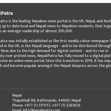
iPatra
atra is the leading Nepalese news portal in the UK, Nepal, and Austr
g up to date local and Nepali news to Nepalese residents, that tog
 an average readership of almost 200,000.
atra was initially established as the first weekly colour newspaper 
ed in the UK, in the Nepali language - and to be distributed throug
 Now, due to the high demand for digital content - and its rise in
ity over printed news, NepaliPatra has fully moved to a digital pla
ome an online news portal. Since this transition in 2019, it has ex
ch and become popular amongst the Nepali diaspora across the glo
Nepal
Thapathali Rd, Kathmandu, 44600, Nepal
Phone: +977 (1) 5111157, +977 (1) 5261659
Email: info@nepalipatra.com