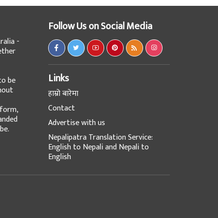
Follow Us on Social Media
alia -
ether
Links
to be
hout
हाम्रो बारेमा
Contact
tform,
panded
Advertise with us
be.
Nepalipatra Translation Service:
English to Nepali and Nepali to
English