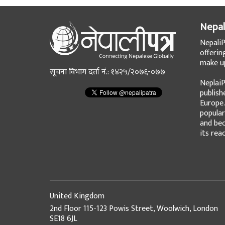
Nepal
NepaliP
offerin
make up
सूचना विभाग दर्ता नं.: १४२५/२०७६-०७७
NeplaiP
publish
Europe.
popular
and bec
its rea
United Kingdom
2nd Floor 115-123 Powis Street, Woolwich, London
SE18 6JL