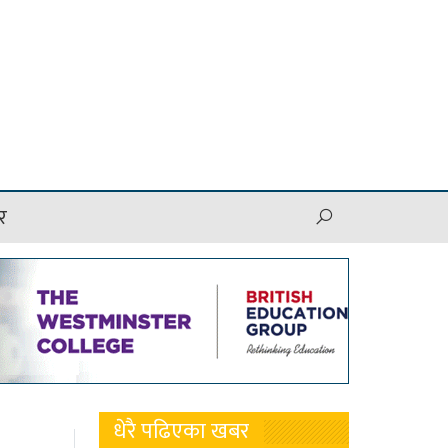
र
धेरै पढिएका खबर