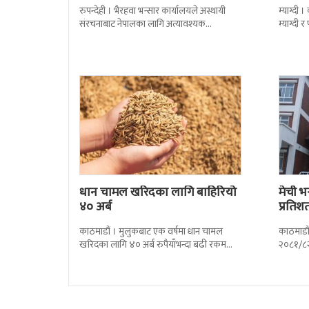
ल्याउदै
रुपन्देही । भैरहवा भन्सार कार्यालयले अस्थायी
म्याग्दी
संरचनाबाट नेपालका लागि अत्यावश्यक
म्याग्दी
सामाग्रीहरु भित्र्याउन शुुरु गरेको छ । जिल्ला सुरक्षा
सताएको 
समितिले बिहिबार
मर्कामा
धान चामल खरिदका लागि बाहिरियो
मेची भ
४० अर्ब
प्रतिश
काठमाडौं । मुलुकबाट एक वर्षमा धान चामल
काठमाडौं
खरिदका लागि ४० अर्ब रुपैयाँभन्दा बढी रकम
२०८१/८२
बाहिरिएको छ । स्वदेशमै उत्पादन गर्न
प्रतिशतल