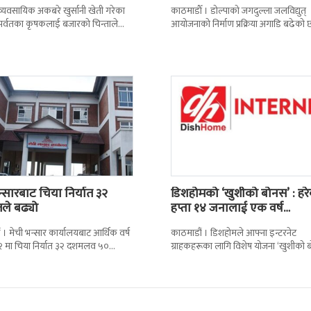
सम्झौतामा…
 । व्यवसायिक अकबरे खुर्सानी खेती गरेका
काठमाडाैँ । डोल्पाको जगदुल्ला जलविद्युत्
 र पर्वतका कृषकलाई बजारको चिन्ताले
आयोजनाको निर्माण प्रक्रिया अगाडि बढेको 
छ । बजारको अभावले किसानहरु
प्रवर्द्धक कम्पनी र निर्माण व्यवसायीबीच
निर्माणसम्बन्धी द्विपक्षीय सम्झौतामा
न्सारबाट चिया निर्यात ३२
डिशहोमको ‘खुशीको बोनस’ : हर
तले बढ्यो
हप्ता १४ जनालाई एक वर्ष…
 । मेची भन्सार कार्यालयबाट आर्थिक वर्ष
काठमाडौं । डिशहोमले आफ्ना इन्टरनेट
 मा चिया निर्यात ३२ दशमलव ५०
ग्राहकहरूका लागि विशेष योजना ‘खुशीको 
े बढेको छ । कार्यालयको तथ्याङ्कानुसार
३६५ दिन नै सार्वजनिक गरेको छ । यो अफर