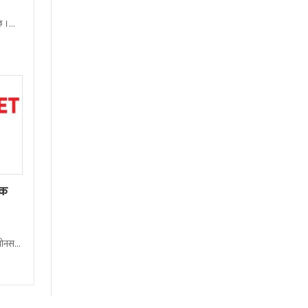
छ ।
ेक
बोनस