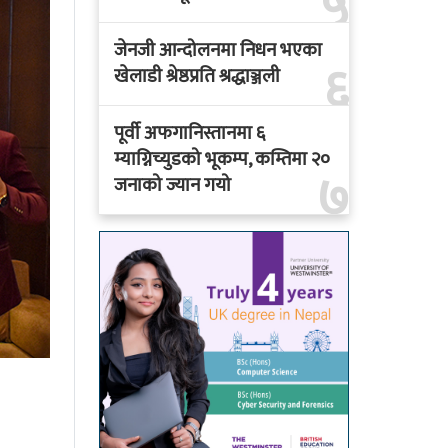
५
जेनजी आन्दोलनमा निधन भएका
६
खेलाडी श्रेष्ठप्रति श्रद्धाञ्जली
पूर्वी अफगानिस्तानमा ६
म्याग्निच्युडको भूकम्प, कम्तिमा २०
७
जनाको ज्यान गयो