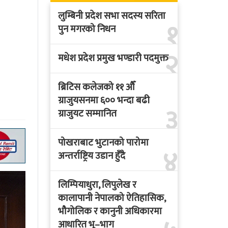
लुम्बिनी प्रदेश सभा सदस्य सरिता
१
पुन मगरको निधन
२
मधेश प्रदेश प्रमुख भण्डारी पदमुक्त
ब्रिटिस कलेजको ११ औँ
ग्राजुयसनमा ६०० भन्दा बढी
३
ग्राजुयट सम्मानित
पोखराबाट भुटानको पारोमा
४
अन्तर्राष्ट्रिय उडान हुँदै
लिम्पियाधुरा, लिपुलेख र
कालापानी नेपालको ऐतिहासिक,
भौगोलिक र कानुनी अधिकारमा
आधारित भू–भाग