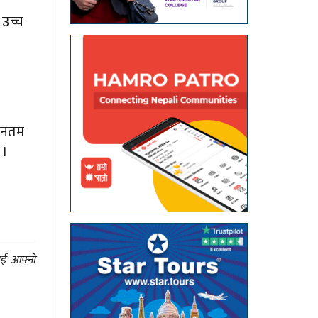
 उच्च
वीनतम
 ।
ाई आफ्नो