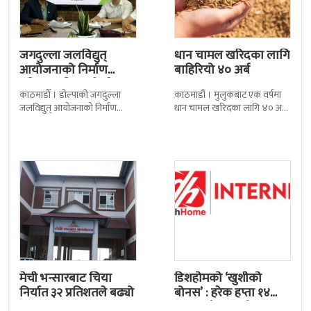
जगदुल्ला जलविद्युत्
धान चामल खरिदका लागि
आयोजनाको निर्माण
बाहिरियो ४० अर्ब
प्रक्रिया अघि बढ्यो : ठेक्का
काठमाडाैँ । डोल्पाको जगदुल्ला
काठमाडौं । मुलुकबाट एक वर्षमा
सम्झौतामा…
जलविद्युत् आयोजनाको निर्माण
धान चामल खरिदका लागि ४० अर्ब
प्रक्रिया अगाडि बढेको छ । प्रवर्द्धक
रुपैयाँभन्दा बढी रकम बाहिरिएको
कम्पनी र निर्माण व्यवसायीबीच
छ । स्वदेशमै उत्पादन गर्न
निर्माणसम्बन्धी द्विपक्षीय सम्झौतामा
मेची भन्सारबाट चिया
डिशहोमको ‘खुशीको
निर्यात ३२ प्रतिशतले बढ्यो
बोनस’ : हरेक हप्ता १४
जनालाई एक वर्ष…