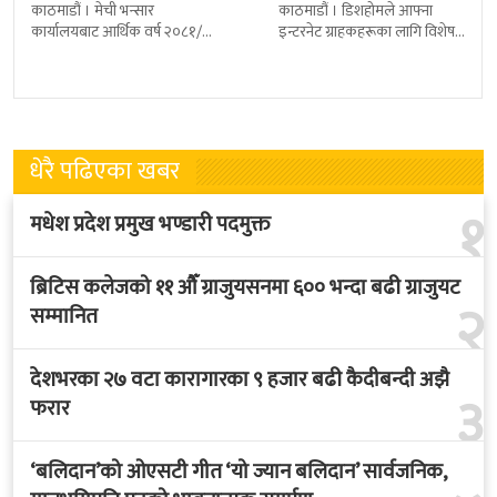
काठमाडौं । मेची भन्सार
काठमाडौं । डिशहोमले आफ्ना
कार्यालयबाट आर्थिक वर्ष २०८१/८२
इन्टरनेट ग्राहकहरूका लागि विशेष
मा चिया निर्यात ३२ दशमलव ५०
योजना ‘खुशीको बोनस ३६५ दिन नै
प्रतिशतले बढेको छ । कार्यालयको
सार्वजनिक गरेको छ । यो अफर
तथ्याङ्कानुसार
धेरै पढिएका खबर
१
मधेश प्रदेश प्रमुख भण्डारी पदमुक्त
ब्रिटिस कलेजको ११ औँ ग्राजुयसनमा ६०० भन्दा बढी ग्राजुयट
२
सम्मानित
देशभरका २७ वटा कारागारका ९ हजार बढी कैदीबन्दी अझै
३
फरार
‘बलिदान’को ओएसटी गीत ‘यो ज्यान बलिदान’ सार्वजनिक,