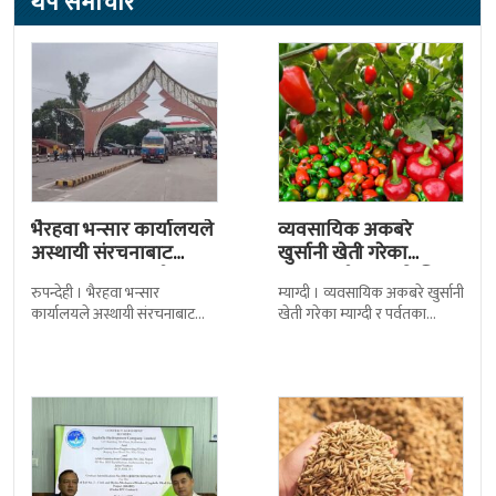
थप समाचार
भैरहवा भन्सार कार्यालयले
व्यवसायिक अकबरे
अस्थायी संरचनाबाट
खुर्सानी खेती गरेका
अत्यावश्यक सामाग्री
कृषकलाई बजारको चिन्ता
रुपन्देही । भैरहवा भन्सार
म्याग्दी । व्यवसायिक अकबरे खुर्सानी
ल्याउदै
कार्यालयले अस्थायी संरचनाबाट
खेती गरेका म्याग्दी र पर्वतका
नेपालका लागि अत्यावश्यक
कृषकलाई बजारको चिन्ताले
सामाग्रीहरु भित्र्याउन शुुरु गरेको छ ।
सताएको छ । बजारको अभावले
जिल्ला सुरक्षा समितिले बिहिबार
किसानहरु मर्कामा