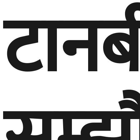
टानब
सम्झ