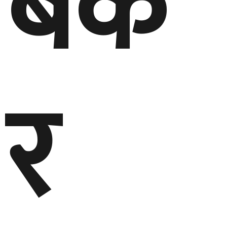
बैंक
र