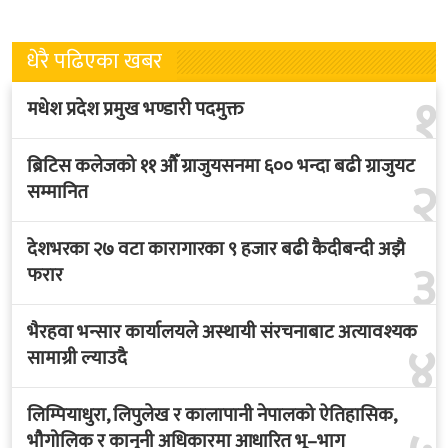
धेरै पढिएका खबर
१
मधेश प्रदेश प्रमुख भण्डारी पदमुक्त
ब्रिटिस कलेजको ११ औँ ग्राजुयसनमा ६०० भन्दा बढी ग्राजुयट
२
सम्मानित
देशभरका २७ वटा कारागारका ९ हजार बढी कैदीबन्दी अझै
३
फरार
भैरहवा भन्सार कार्यालयले अस्थायी संरचनाबाट अत्यावश्यक
४
सामाग्री ल्याउदै
लिम्पियाधुरा, लिपुलेख र कालापानी नेपालको ऐतिहासिक,
भौगोलिक र कानुनी अधिकारमा आधारित भू–भाग