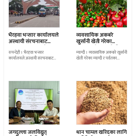
भैरहवा भन्सार कार्यालयले
व्यवसायिक अकबरे
अस्थायी संरचनाबाट
खुर्सानी खेती गरेका
अत्यावश्यक सामाग्री
कृषकलाई बजारको चिन्ता
रुपन्देही । भैरहवा भन्सार
म्याग्दी । व्यवसायिक अकबरे खुर्सानी
ल्याउदै
कार्यालयले अस्थायी संरचनाबाट
खेती गरेका म्याग्दी र पर्वतका
नेपालका लागि अत्यावश्यक
कृषकलाई बजारको चिन्ताले
सामाग्रीहरु भित्र्याउन शुुरु गरेको छ ।
सताएको छ । बजारको अभावले
जिल्ला सुरक्षा समितिले बिहिबार
किसानहरु मर्कामा
जगदुल्ला जलविद्युत्
धान चामल खरिदका लागि