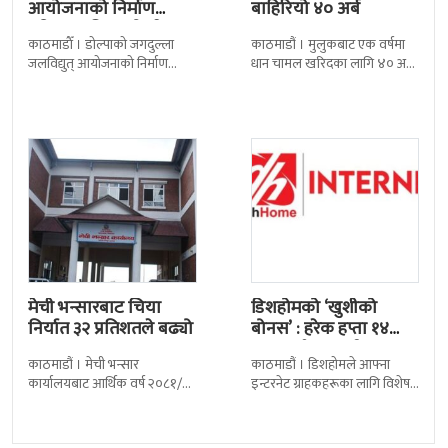
आयोजनाको निर्माण
बाहिरियो ४० अर्ब
प्रक्रिया अघि बढ्यो : ठेक्का
काठमाडाैँ । डोल्पाको जगदुल्ला
काठमाडौं । मुलुकबाट एक वर्षमा
सम्झौतामा…
जलविद्युत् आयोजनाको निर्माण
धान चामल खरिदका लागि ४० अर्ब
प्रक्रिया अगाडि बढेको छ । प्रवर्द्धक
रुपैयाँभन्दा बढी रकम बाहिरिएको
कम्पनी र निर्माण व्यवसायीबीच
छ । स्वदेशमै उत्पादन गर्न
निर्माणसम्बन्धी द्विपक्षीय सम्झौतामा
मेची भन्सारबाट चिया
डिशहोमको ‘खुशीको
निर्यात ३२ प्रतिशतले बढ्यो
बोनस’ : हरेक हप्ता १४
जनालाई एक वर्ष…
काठमाडौं । मेची भन्सार
काठमाडौं । डिशहोमले आफ्ना
कार्यालयबाट आर्थिक वर्ष २०८१/८२
इन्टरनेट ग्राहकहरूका लागि विशेष
मा चिया निर्यात ३२ दशमलव ५०
योजना ‘खुशीको बोनस ३६५ दिन नै
प्रतिशतले बढेको छ । कार्यालयको
सार्वजनिक गरेको छ । यो अफर
तथ्याङ्कानुसार