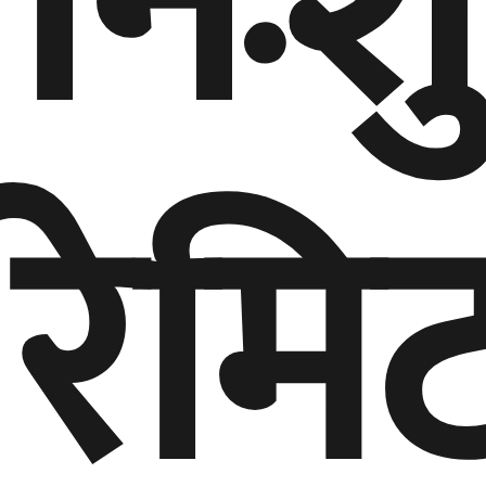
निःश
रेमि