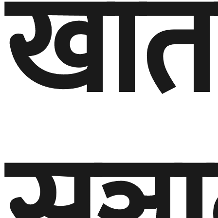
खात
सञ्च