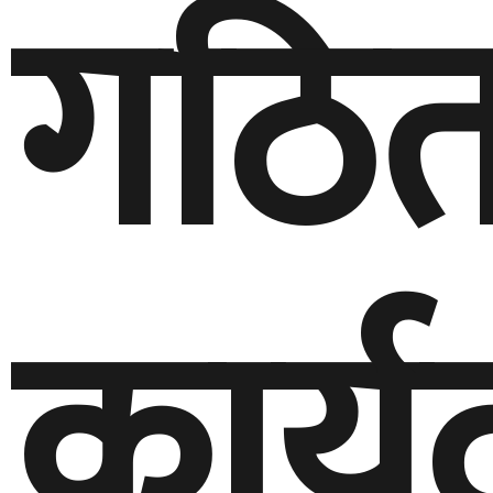
गठि
कार्