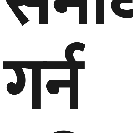
समा
गर्न