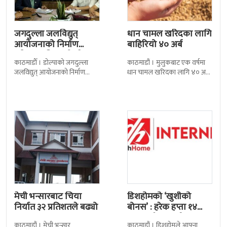
जगदुल्ला जलविद्युत्
धान चामल खरिदका लागि
आयोजनाको निर्माण
बाहिरियो ४० अर्ब
प्रक्रिया अघि बढ्यो : ठेक्का
काठमाडाैँ । डोल्पाको जगदुल्ला
काठमाडौं । मुलुकबाट एक वर्षमा
सम्झौतामा…
जलविद्युत् आयोजनाको निर्माण
धान चामल खरिदका लागि ४० अर्ब
प्रक्रिया अगाडि बढेको छ । प्रवर्द्धक
रुपैयाँभन्दा बढी रकम बाहिरिएको
कम्पनी र निर्माण व्यवसायीबीच
छ । स्वदेशमै उत्पादन गर्न
निर्माणसम्बन्धी द्विपक्षीय सम्झौतामा
मेची भन्सारबाट चिया
डिशहोमको ‘खुशीको
निर्यात ३२ प्रतिशतले बढ्यो
बोनस’ : हरेक हप्ता १४
जनालाई एक वर्ष…
काठमाडौं । मेची भन्सार
काठमाडौं । डिशहोमले आफ्ना