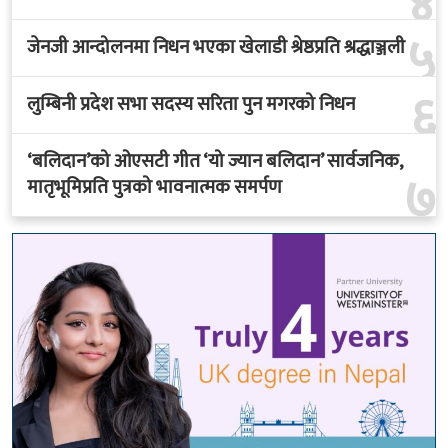
४
५
जेनजी आन्दोलनमा निधन भएका खेलाडी श्रेष्ठप्रति श्रद्धाञ्जली
६
लुम्बिनी प्रदेश सभा सदस्य सरिता पुन मगरको निधन
‘बलिदान’को ओएसटी गीत ‘यो ज्यान बलिदान’ सार्वजनिक,
७
मातृभूमिप्रति पुत्रको भावनात्मक समर्पण