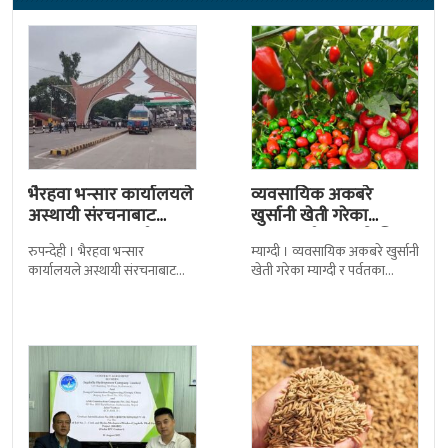
भैरहवा भन्सार कार्यालयले
व्यवसायिक अकबरे
अस्थायी संरचनाबाट
खुर्सानी खेती गरेका
अत्यावश्यक सामाग्री
कृषकलाई बजारको चिन्ता
रुपन्देही । भैरहवा भन्सार
म्याग्दी । व्यवसायिक अकबरे खुर्सानी
ल्याउदै
कार्यालयले अस्थायी संरचनाबाट
खेती गरेका म्याग्दी र पर्वतका
नेपालका लागि अत्यावश्यक
कृषकलाई बजारको चिन्ताले
सामाग्रीहरु भित्र्याउन शुुरु गरेको छ ।
सताएको छ । बजारको अभावले
जिल्ला सुरक्षा समितिले बिहिबार
किसानहरु मर्कामा