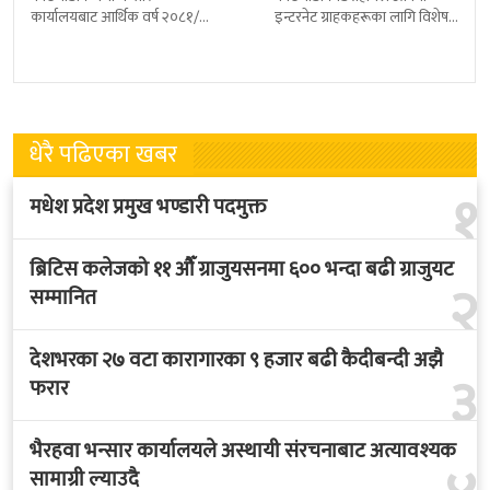
कार्यालयबाट आर्थिक वर्ष २०८१/८२
इन्टरनेट ग्राहकहरूका लागि विशेष
मा चिया निर्यात ३२ दशमलव ५०
योजना ‘खुशीको बोनस ३६५ दिन नै
प्रतिशतले बढेको छ । कार्यालयको
सार्वजनिक गरेको छ । यो अफर
तथ्याङ्कानुसार
धेरै पढिएका खबर
१
मधेश प्रदेश प्रमुख भण्डारी पदमुक्त
ब्रिटिस कलेजको ११ औँ ग्राजुयसनमा ६०० भन्दा बढी ग्राजुयट
२
सम्मानित
देशभरका २७ वटा कारागारका ९ हजार बढी कैदीबन्दी अझै
३
फरार
भैरहवा भन्सार कार्यालयले अस्थायी संरचनाबाट अत्यावश्यक
सामाग्री ल्याउदै