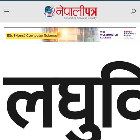
लघुवि