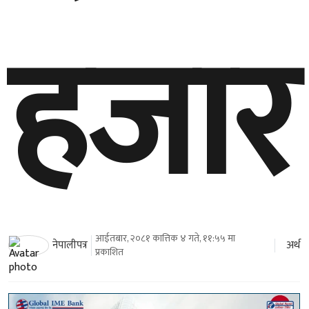
हजार
आईतबार, २०८१ कात्तिक ४ गते, ११:५५ मा
अर्थ
नेपालीपत्र
प्रकाशित