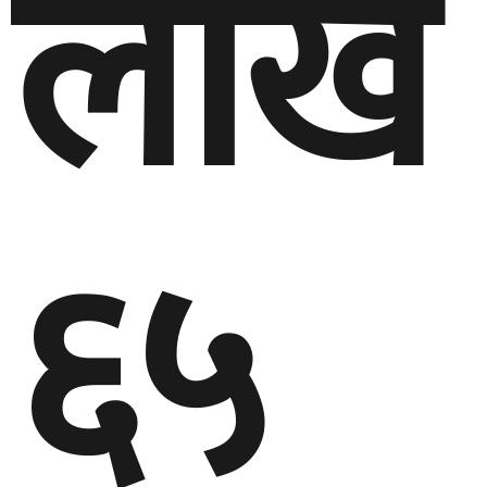
लाख
६५