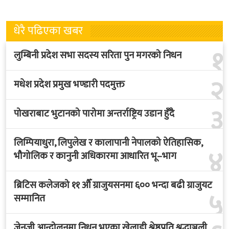
धेरै पढिएका खबर
१
लुम्बिनी प्रदेश सभा सदस्य सरिता पुन मगरको निधन
२
मधेश प्रदेश प्रमुख भण्डारी पदमुक्त
३
पोखराबाट भुटानको पारोमा अन्तर्राष्ट्रिय उडान हुँदै
लिम्पियाधुरा, लिपुलेख र कालापानी नेपालको ऐतिहासिक,
४
भौगोलिक र कानुनी अधिकारमा आधारित भू–भाग
ब्रिटिस कलेजको ११ औँ ग्राजुयसनमा ६०० भन्दा बढी ग्राजुयट
५
सम्मानित
जेनजी आन्दोलनमा निधन भएका खेलाडी श्रेष्ठप्रति श्रद्धाञ्जली