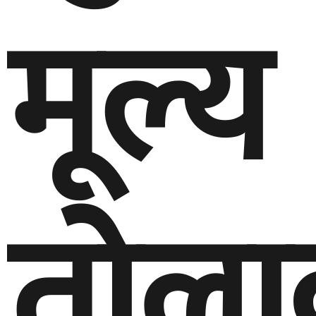
मूल्य
तोला