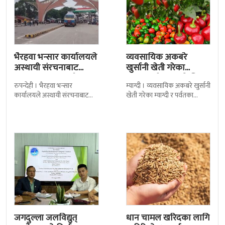
भैरहवा भन्सार कार्यालयले
व्यवसायिक अकबरे
अस्थायी संरचनाबाट
खुर्सानी खेती गरेका
अत्यावश्यक सामाग्री
कृषकलाई बजारको चिन्ता
रुपन्देही । भैरहवा भन्सार
म्याग्दी । व्यवसायिक अकबरे खुर्सानी
ल्याउदै
कार्यालयले अस्थायी संरचनाबाट
खेती गरेका म्याग्दी र पर्वतका
नेपालका लागि अत्यावश्यक
कृषकलाई बजारको चिन्ताले
सामाग्रीहरु भित्र्याउन शुुरु गरेको छ ।
सताएको छ । बजारको अभावले
जिल्ला सुरक्षा समितिले बिहिबार
किसानहरु मर्कामा
जगदुल्ला जलविद्युत्
धान चामल खरिदका लागि