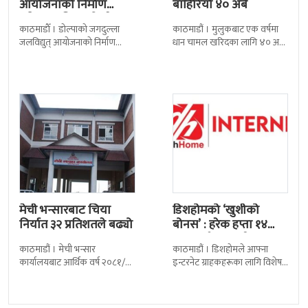
आयोजनाको निर्माण
बाहिरियो ४० अर्ब
प्रक्रिया अघि बढ्यो : ठेक्का
काठमाडाैँ । डोल्पाको जगदुल्ला
काठमाडौं । मुलुकबाट एक वर्षमा
सम्झौतामा…
जलविद्युत् आयोजनाको निर्माण
धान चामल खरिदका लागि ४० अर्ब
प्रक्रिया अगाडि बढेको छ । प्रवर्द्धक
रुपैयाँभन्दा बढी रकम बाहिरिएको
कम्पनी र निर्माण व्यवसायीबीच
छ । स्वदेशमै उत्पादन गर्न
निर्माणसम्बन्धी द्विपक्षीय सम्झौतामा
मेची भन्सारबाट चिया
डिशहोमको ‘खुशीको
निर्यात ३२ प्रतिशतले बढ्यो
बोनस’ : हरेक हप्ता १४
जनालाई एक वर्ष…
काठमाडौं । मेची भन्सार
काठमाडौं । डिशहोमले आफ्ना
कार्यालयबाट आर्थिक वर्ष २०८१/८२
इन्टरनेट ग्राहकहरूका लागि विशेष
मा चिया निर्यात ३२ दशमलव ५०
योजना ‘खुशीको बोनस ३६५ दिन नै
प्रतिशतले बढेको छ । कार्यालयको
सार्वजनिक गरेको छ । यो अफर
तथ्याङ्कानुसार