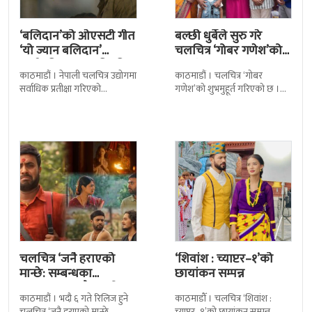
‘बलिदान’को ओएसटी गीत
बल्छी धुर्बेले सुरु गरे
‘यो ज्यान बलिदान’
चलचित्र ‘गोबर गणेश’को
सार्वजनिक, मातृभूमिप्रति
छायांकन
काठमाडौं । नेपाली चलचित्र उद्योगमा
काठमाडौं । चलचित्र ‘गोबर
पुत्रको भावनात्मक…
सर्वाधिक प्रतीक्षा गरिएको
गणेश’को शुभमुहूर्त गरिएको छ ।
चलचित्र’बलिदान’को ओएसटी गीत
काठमाडौंको म्हेपी मन्दिर परिसरमा
सार्वजनिक गरिएको छ। लिरिकल
आज चलचित्रको शुभमुहूर्त गरिएको
शैलीमा रिलिज गरिएको ‘यो ज्यान
हो । शुभमुहूर्तमा
चलचित्र ‘जनै हराएको
‘शिवांश : च्याप्टर–१’को
मान्छे: सम्बन्धका
छायांकन सम्पन्न
धागाहरू’मा जनै कसरी
काठमाडौं । भदौ ६ गते रिलिज हुने
काठमाडौँ । चलचित्र ‘शिवांश :
हराउँछ ?
चलचित्र ‘जनै हराएको मान्छे
च्याप्टर–१’को छायांकन सम्पन्न