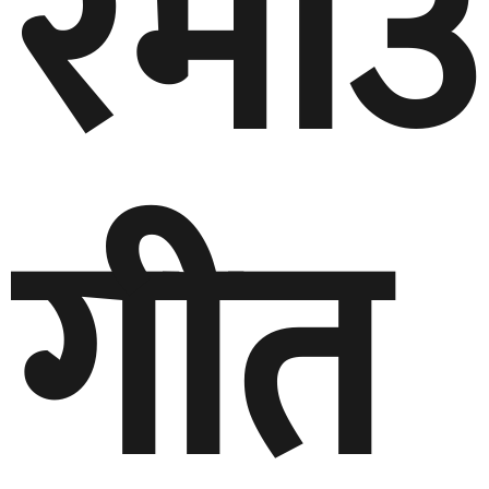
रमाउ
गीत