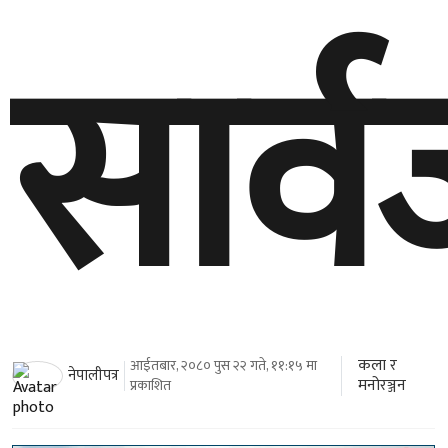
सार्
कला र
आईतबार, २०८० पुस २२ गते, ११:१५ मा
नेपालीपत्र
मनोरञ्जन
प्रकाशित