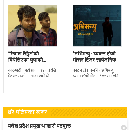
‘रियाल रिङ्गेट’को
‘अभिमन्यु : च्याप्टर १’को
बिदेसिएका युवाको
मोसन टिजर सार्वजनिक
चित्कार बोल्ने गीत ‘आमा’
काठमाडौँ । यही श्रावण १६ गतेदेखि
काठमाडौँ । चलचित्र ‘अभिमन्यु :
सार्वजनिक
देशभर प्रदर्शनमा आउन लागेको
च्याप्टर १’को मोसन टिजर सार्वजनिक
नेपाली चलचित्र ‘रियाल रिङ्गेट’ को
भएको छ । निर्माणपक्षले मंगलबार
नयाँ गीत ‘आमा’ सार्वजनिक भएको
मोसन टिजर सार्वजनिक गरेको हो
धेरै पढिएका खबर
मधेश प्रदेश प्रमुख भण्डारी पदमुक्त