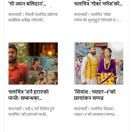
‘यो ज्यान बलिदान’
चलचित्र ‘गोबर गणेश’को
सार्वजनिक, मातृभूमिप्रति
छायांकन
काठमाडौं । नेपाली चलचित्र उद्योगमा
काठमाडौं । चलचित्र ‘गोबर
पुत्रको भावनात्मक…
सर्वाधिक प्रतीक्षा गरिएको
गणेश’को शुभमुहूर्त गरिएको छ ।
चलचित्र’बलिदान’को ओएसटी गीत
काठमाडौंको म्हेपी मन्दिर परिसरमा
सार्वजनिक गरिएको छ। लिरिकल
आज चलचित्रको शुभमुहूर्त गरिएको
शैलीमा रिलिज गरिएको ‘यो ज्यान
हो । शुभमुहूर्तमा
चलचित्र ‘जनै हराएको
‘शिवांश : च्याप्टर–१’को
मान्छे: सम्बन्धका
छायांकन सम्पन्न
धागाहरू’मा जनै कसरी
काठमाडौं । भदौ ६ गते रिलिज हुने
काठमाडौँ । चलचित्र ‘शिवांश :
हराउँछ ?
चलचित्र ‘जनै हराएको मान्छे
च्याप्टर–१’को छायांकन सम्पन्न
:सम्बन्धका धागाहरू’को कथामा के
भएको छ । जेठको पहिलो साता
छ भन्नेमा धेरैलाई चासो छ
पोखराको लामाचौर स्थित अकला
मन्दिरमा पूजा