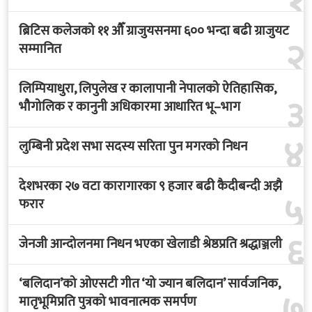
१
ब्रिटिस कलेजको ११ औँ ग्राजुयसनमा ६०० भन्दा बढी ग्राजुयट
२
सम्मानित
लिम्पियाधुरा, लिपुलेख र कालापानी नेपालको ऐतिहासिक,
३
भौगोलिक र कानुनी अधिकारमा आधारित भू–भाग
४
लुम्बिनी प्रदेश सभा सदस्य सरिता पुन मगरको निधन
देशभरका २७ वटा कारागारका ९ हजार बढी कैदीबन्दी अझै
५
फरार
६
जेनजी आन्दोलनमा निधन भएका खेलाडी श्रेष्ठप्रति श्रद्धाञ्जली
‘बलिदान’को ओएसटी गीत ‘यो ज्यान बलिदान’ सार्वजनिक,
मातृभूमिप्रति पुत्रको भावनात्मक समर्पण