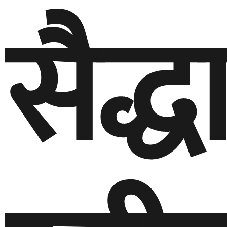
सैद्ध