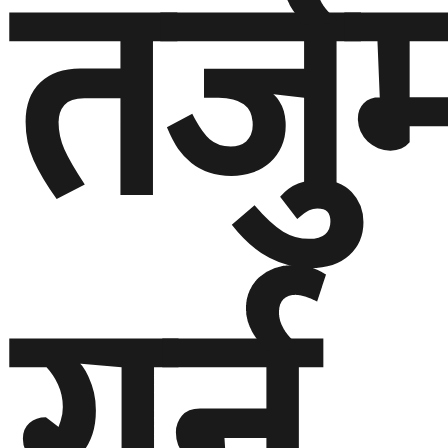
तर्जु
गर्न