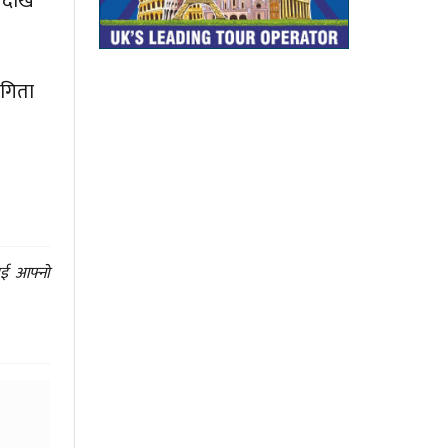
ेदेखि
 गिता
ाई आफ्नो