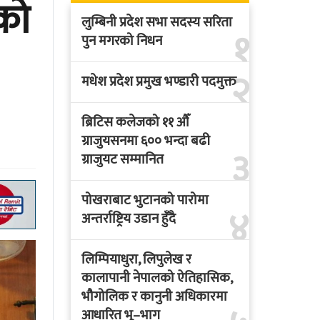
ाको
लुम्बिनी प्रदेश सभा सदस्य सरिता
१
पुन मगरको निधन
२
मधेश प्रदेश प्रमुख भण्डारी पदमुक्त
ब्रिटिस कलेजको ११ औँ
ग्राजुयसनमा ६०० भन्दा बढी
३
ग्राजुयट सम्मानित
पोखराबाट भुटानको पारोमा
४
अन्तर्राष्ट्रिय उडान हुँदै
लिम्पियाधुरा, लिपुलेख र
कालापानी नेपालको ऐतिहासिक,
भौगोलिक र कानुनी अधिकारमा
आधारित भू–भाग