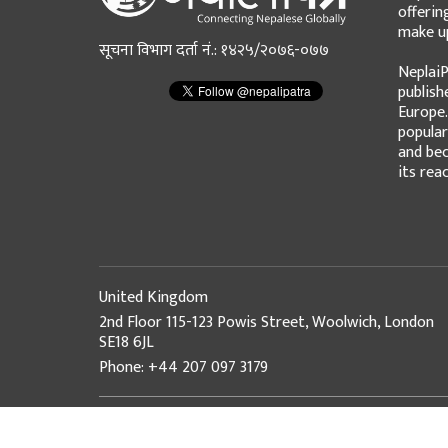
offerin
make up
सूचना विभाग दर्ता नं.: १४२५/२०७६-०७७
NeplaiP
publish
Europe.
popular
and bec
its rea
United Kingdom
2nd Floor 115-123 Powis Street, Woolwich, London
SE18 6JL
Phone: +44 207 097 3179
© Copyright 2026 NepaliPatra. All Rights Reserved