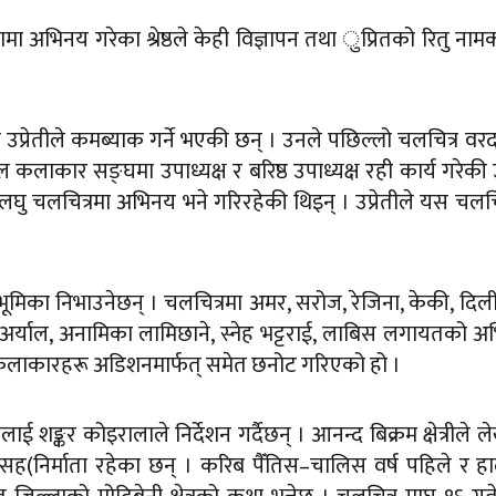
 अभिनय गरेका श्रेष्ठले केही विज्ञापन तथा ुप्रितको रितु नाम
ना उप्रेतीले कमब्याक गर्ने भएकी छन् । उनले पछिल्लो चलचित्र वर
कलाकार सङ्घमा उपाध्यक्ष र बरिष्ठ उपाध्यक्ष रही कार्य गरेकी
लघु चलचित्रमा अभिनय भने गरिरहेकी थिइन् । उप्रेतीले यस चलचि
ूमिका निभाउनेछन् । चलचित्रमा अमर, सरोज, रेजिना, केकी, दि
र्याल, अनामिका लामिछाने, स्नेह भट्टराई, लाबिस लगायतको 
कलाकारहरू अडिशनमार्फत् समेत छनोट गरिएको हो ।
त्रलाई शङ्कर कोइरालाले निर्देशन गर्दैछन् । आनन्द बिक्रम क्षेत्रीले 
ष्ठ सह(निर्माता रहेका छन् । करिब पैँतिस–चालिस वर्ष पहिले र 