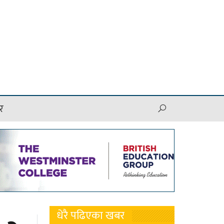
र
धेरै पढिएका खबर