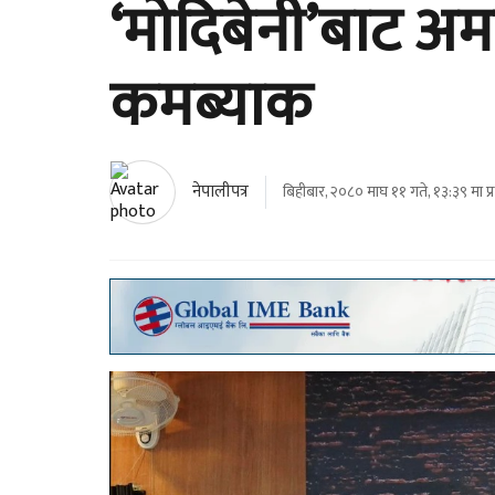
‘मोदिबेनी’बाट अमर
कमब्याक
नेपालीपत्र
बिहीबार, २०८० माघ ११ गते, १३:३९ मा प