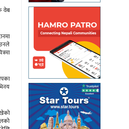
क वेब
दानमा
 उनले
त्रमा
लीपका
अभिनय
लेखेको
हालको