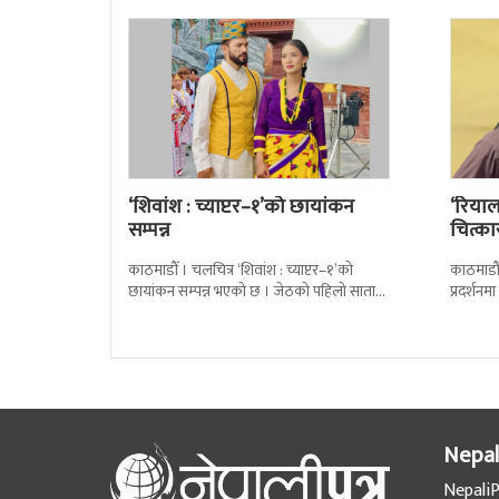
‘शिवांश : च्याप्टर–१’को छायांकन
‘रियाल
सम्पन्न
चित्का
काठमाडौँ । चलचित्र ‘शिवांश : च्याप्टर–१’को
काठमाडौँ
छायांकन सम्पन्न भएको छ । जेठको पहिलो साता
प्रदर्शन
पोखराको लामाचौर स्थित अकला मन्दिरमा पूजा
रिङ्गेट’
Nepal
NepaliP