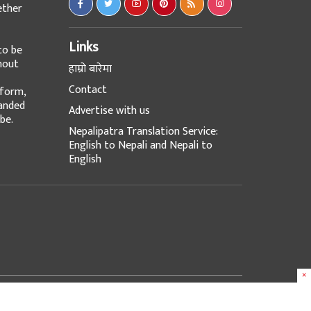
ether
Links
to be
hout
हाम्रो बारेमा
Contact
tform,
panded
Advertise with us
be.
Nepalipatra Translation Service:
English to Nepali and Nepali to
English
×
Design & Developed with
at
e-Works UK