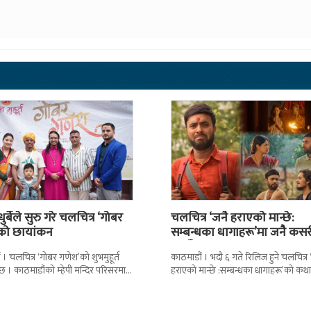
ुर्बेले सुरु गरे चलचित्र ‘गोबर
चलचित्र ‘जनै हराएको मान्छे:
को छायांकन
सम्बन्धका धागाहरू’मा जनै कसर
हराउँछ ?
 । चलचित्र ‘गोबर गणेश’को शुभमुहूर्त
काठमाडौं । भदौ ६ गते रिलिज हुने चलचित्र 
 । काठमाडौंको म्हेपी मन्दिर परिसरमा
हराएको मान्छे :सम्बन्धका धागाहरू’को कथा
्रको शुभमुहूर्त गरिएको हो ।
छ भन्नेमा धेरैलाई चासो छ
मा