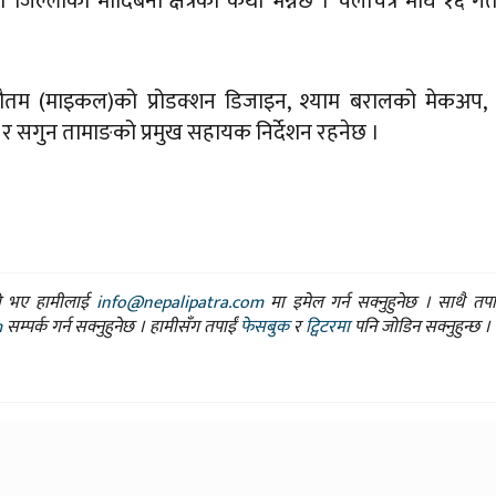
 जिल्लाको मोदिबेनी क्षेत्रको कथा भन्नेछ । चलचित्र माघ १६ गत
 गौतम (माइकल)को प्रोडक्शन डिजाइन, श्याम बरालको मेकअप,
इन र सगुन तामाङको प्रमुख सहायक निर्देशन रहनेछ ।
ासो भए हामीलाई
info@nepalipatra.com
मा इमेल गर्न सक्नुहुनेछ । साथै तप
m
सम्पर्क गर्न सक्नुहुनेछ । हामीसँग तपाईं
फेसबुक
र
ट्विटरमा
पनि जोडिन सक्नुहुन्छ ।