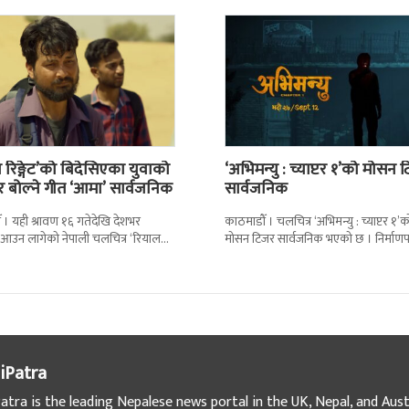
 रिङ्गेट’को बिदेसिएका युवाको
‘अभिमन्यु : च्याप्टर १’को मोसन 
र बोल्ने गीत ‘आमा’ सार्वजनिक
सार्वजनिक
 । यही श्रावण १६ गतेदेखि देशभर
काठमाडौँ । चलचित्र ‘अभिमन्यु : च्याप्टर १’क
मा आउन लागेको नेपाली चलचित्र ‘रियाल
मोसन टिजर सार्वजनिक भएको छ । निर्माणपक
 को नयाँ गीत ‘आमा’ सार्वजनिक भएको
मंगलबार मोसन टिजर सार्वजनिक गरेको हो
iPatra
atra is the leading Nepalese news portal in the UK, Nepal, and Austr