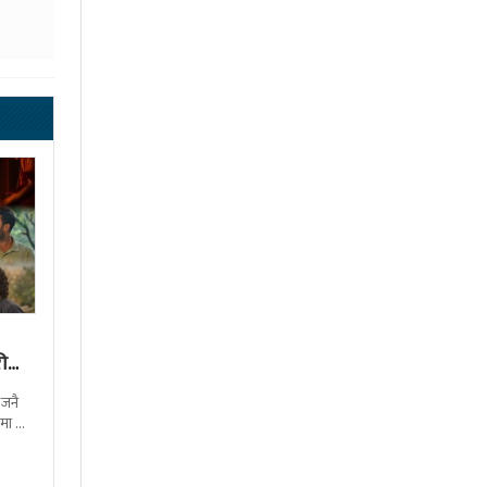
ी
‘जनै
मा के