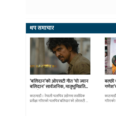
थप समाचार
‘बलिदान’को ओएसटी गीत ‘यो ज्यान
बल्छी ध
बलिदान’ सार्वजनिक, मातृभूमिप्रति
गणेश’
पुत्रको भावनात्मक…
काठमाडौं । नेपाली चलचित्र उद्योगमा सर्वाधिक
काठमाडौं
प्रतीक्षा गरिएको चलचित्र’बलिदान’को ओएसटी गीत
गरिएको छ
सार्वजनिक गरिएको छ। लिरिकल शैलीमा रिलिज
आज चलचित
गरिएको ‘यो ज्यान
शुभमुहूर्त