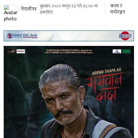
कला र
बुधबार, २०८० फागुन २३ गते, १८:५० मा
नेपालीपत्र
मनोरञ्जन
प्रकाशित