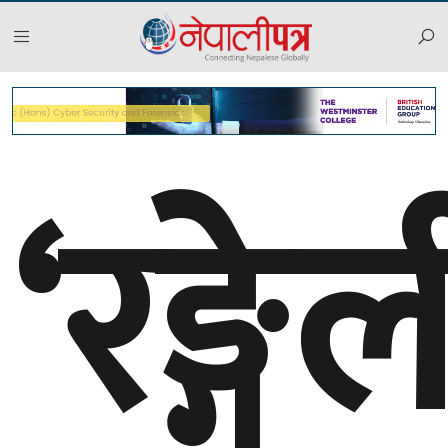
‘रङ्गेल