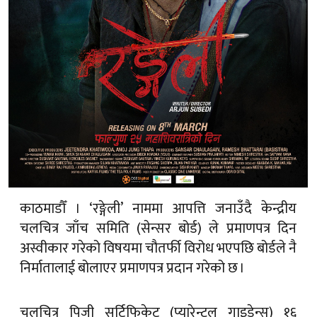
काठमाडौँ । ‘रङ्गेली’ नाममा आपत्ति जनाउँदै केन्द्रीय
चलचित्र जाँच समिति (सेन्सर बोर्ड) ले प्रमाणपत्र दिन
अस्वीकार गरेको विषयमा चौतर्फी विरोध भएपछि बोर्डले नै
निर्मातालाई बोलाएर प्रमाणपत्र प्रदान गरेको छ ।
चलचित्र पिजी सर्टिफिकेट (प्यारेन्टल गाइडेन्स) १६