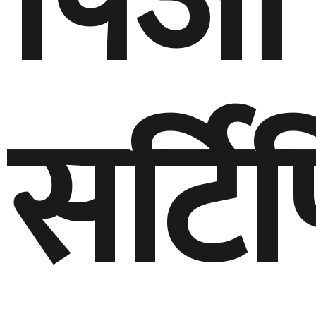
पिजी
सर्ट