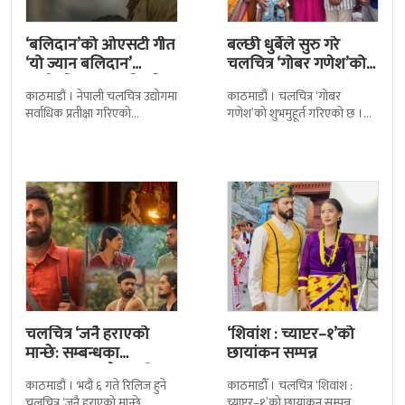
‘बलिदान’को ओएसटी गीत
बल्छी धुर्बेले सुरु गरे
‘यो ज्यान बलिदान’
चलचित्र ‘गोबर गणेश’को
सार्वजनिक, मातृभूमिप्रति
छायांकन
काठमाडौं । नेपाली चलचित्र उद्योगमा
काठमाडौं । चलचित्र ‘गोबर
पुत्रको भावनात्मक…
सर्वाधिक प्रतीक्षा गरिएको
गणेश’को शुभमुहूर्त गरिएको छ ।
चलचित्र’बलिदान’को ओएसटी गीत
काठमाडौंको म्हेपी मन्दिर परिसरमा
सार्वजनिक गरिएको छ। लिरिकल
आज चलचित्रको शुभमुहूर्त गरिएको
शैलीमा रिलिज गरिएको ‘यो ज्यान
हो । शुभमुहूर्तमा
चलचित्र ‘जनै हराएको
‘शिवांश : च्याप्टर–१’को
मान्छे: सम्बन्धका
छायांकन सम्पन्न
धागाहरू’मा जनै कसरी
काठमाडौं । भदौ ६ गते रिलिज हुने
काठमाडौँ । चलचित्र ‘शिवांश :
हराउँछ ?
चलचित्र ‘जनै हराएको मान्छे
च्याप्टर–१’को छायांकन सम्पन्न