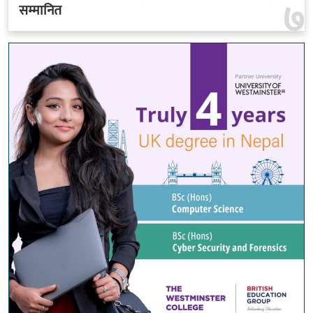
७
सम्मानित