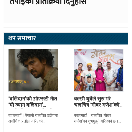
तपाईको प्रतिक्रिया दिनुहोस
थप समाचार
‘बलिदान’को ओएसटी गीत
बल्छी धुर्बेले सुरु गरे
‘यो ज्यान बलिदान’
चलचित्र ‘गोबर गणेश’को
सार्वजनिक, मातृभूमिप्रति
छायांकन
काठमाडौं । नेपाली चलचित्र उद्योगमा
काठमाडौं । चलचित्र ‘गोबर
पुत्रको भावनात्मक…
सर्वाधिक प्रतीक्षा गरिएको
गणेश’को शुभमुहूर्त गरिएको छ ।
चलचित्र’बलिदान’को ओएसटी गीत
काठमाडौंको म्हेपी मन्दिर परिसरमा