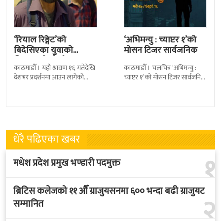
‘रियाल रिङ्गेट’को
‘अभिमन्यु : च्याप्टर १’को
बिदेसिएका युवाको
मोसन टिजर सार्वजनिक
चित्कार बोल्ने गीत ‘आमा’
काठमाडौँ । यही श्रावण १६ गतेदेखि
काठमाडौँ । चलचित्र ‘अभिमन्यु :
सार्वजनिक
देशभर प्रदर्शनमा आउन लागेको
च्याप्टर १’को मोसन टिजर सार्वजनिक
नेपाली चलचित्र ‘रियाल रिङ्गेट’ को
भएको छ । निर्माणपक्षले मंगलबार
नयाँ गीत ‘आमा’ सार्वजनिक भएको
मोसन टिजर सार्वजनिक गरेको हो
धेरै पढिएका खबर
१
मधेश प्रदेश प्रमुख भण्डारी पदमुक्त
ब्रिटिस कलेजको ११ औँ ग्राजुयसनमा ६०० भन्दा बढी ग्राजुयट
२
सम्मानित