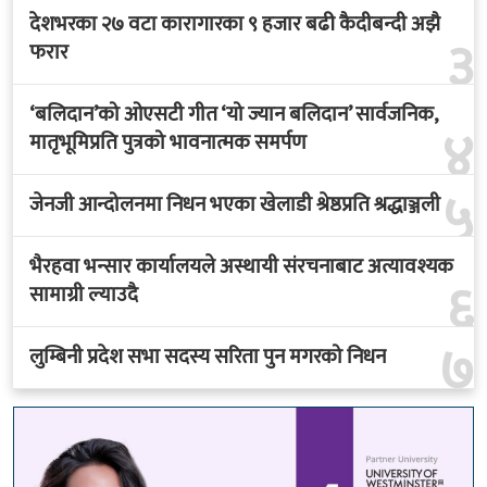
देशभरका २७ वटा कारागारका ९ हजार बढी कैदीबन्दी अझै
३
फरार
‘बलिदान’को ओएसटी गीत ‘यो ज्यान बलिदान’ सार्वजनिक,
४
मातृभूमिप्रति पुत्रको भावनात्मक समर्पण
५
जेनजी आन्दोलनमा निधन भएका खेलाडी श्रेष्ठप्रति श्रद्धाञ्जली
भैरहवा भन्सार कार्यालयले अस्थायी संरचनाबाट अत्यावश्यक
६
सामाग्री ल्याउदै
७
लुम्बिनी प्रदेश सभा सदस्य सरिता पुन मगरको निधन