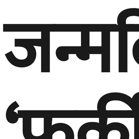
जन्म
‘फर्क