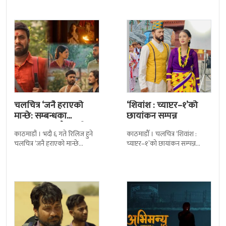
सार्वजनिक गरिएको छ। लिरिकल
आज चलचित्रको शुभमुहूर्त गरिएको
शैलीमा रिलिज गरिएको ‘यो ज्यान
हो । शुभमुहूर्तमा
चलचित्र ‘जनै हराएको
‘शिवांश : च्याप्टर–१’को
मान्छे: सम्बन्धका
छायांकन सम्पन्न
धागाहरू’मा जनै कसरी
काठमाडौं । भदौ ६ गते रिलिज हुने
काठमाडौँ । चलचित्र ‘शिवांश :
हराउँछ ?
चलचित्र ‘जनै हराएको मान्छे
च्याप्टर–१’को छायांकन सम्पन्न
:सम्बन्धका धागाहरू’को कथामा के
भएको छ । जेठको पहिलो साता
छ भन्नेमा धेरैलाई चासो छ
पोखराको लामाचौर स्थित अकला
मन्दिरमा पूजा