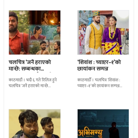
शैलीमा रिलिज गरिएको ‘यो ज्यान
हो । शुभमुहूर्तमा
चलचित्र ‘जनै हराएको
‘शिवांश : च्याप्टर–१’को
मान्छे: सम्बन्धका
छायांकन सम्पन्न
धागाहरू’मा जनै कसरी
काठमाडौं । भदौ ६ गते रिलिज हुने
काठमाडौँ । चलचित्र ‘शिवांश :
हराउँछ ?
चलचित्र ‘जनै हराएको मान्छे
च्याप्टर–१’को छायांकन सम्पन्न
:सम्बन्धका धागाहरू’को कथामा के
भएको छ । जेठको पहिलो साता
छ भन्नेमा धेरैलाई चासो छ
पोखराको लामाचौर स्थित अकला
मन्दिरमा पूजा