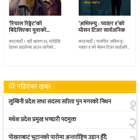
‘रियाल रिङ्गेट’को
‘अभिमन्यु : च्याप्टर १’को
बिदेसिएका युवाको
मोसन टिजर सार्वजनिक
चित्कार बोल्ने गीत ‘आमा’
काठमाडौँ । यही श्रावण १६ गतेदेखि
काठमाडौँ । चलचित्र ‘अभिमन्यु :
सार्वजनिक
देशभर प्रदर्शनमा आउन लागेको
च्याप्टर १’को मोसन टिजर सार्वजनिक
नेपाली चलचित्र ‘रियाल रिङ्गेट’ को
भएको छ । निर्माणपक्षले मंगलबार
नयाँ गीत ‘आमा’ सार्वजनिक भएको
मोसन टिजर सार्वजनिक गरेको हो
धेरै पढिएका खबर
१
लुम्बिनी प्रदेश सभा सदस्य सरिता पुन मगरको निधन
२
मधेश प्रदेश प्रमुख भण्डारी पदमुक्त
पोखराबाट भुटानको पारोमा अन्तर्राष्ट्रिय उडान हुँदै