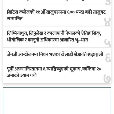
३
ब्रिटिस कलेजको ११ औँ ग्राजुयसनमा ६०० भन्दा बढी ग्राजुयट
४
सम्मानित
लिम्पियाधुरा, लिपुलेख र कालापानी नेपालको ऐतिहासिक,
५
भौगोलिक र कानुनी अधिकारमा आधारित भू–भाग
६
जेनजी आन्दोलनमा निधन भएका खेलाडी श्रेष्ठप्रति श्रद्धाञ्जली
पूर्वी अफगानिस्तानमा ६ म्याग्निच्युडको भूकम्प, कम्तिमा २०
७
जनाको ज्यान गयो