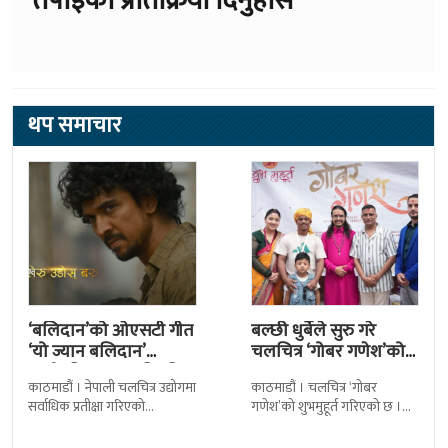
तपाईको प्रतिक्रिया दिनुहोस
थप समाचार
‘बलिदान’को ओएसटी गीत
बल्छी धुर्बेले सुरु गरे
‘यो ज्यान बलिदान’
चलचित्र ‘गोबर गणेश’को
सार्वजनिक, मातृभूमिप्रति
छायांकन
काठमाडौं । नेपाली चलचित्र उद्योगमा
काठमाडौं । चलचित्र ‘गोबर
पुत्रको भावनात्मक…
सर्वाधिक प्रतीक्षा गरिएको
गणेश’को शुभमुहूर्त गरिएको छ ।
चलचित्र’बलिदान’को ओएसटी गीत
काठमाडौंको म्हेपी मन्दिर परिसरमा
सार्वजनिक गरिएको छ। लिरिकल
आज चलचित्रको शुभमुहूर्त गरिएको