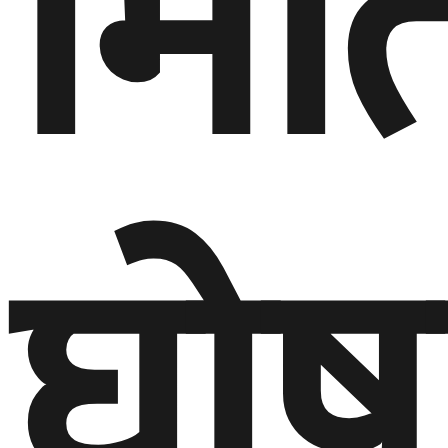
मित
घोष