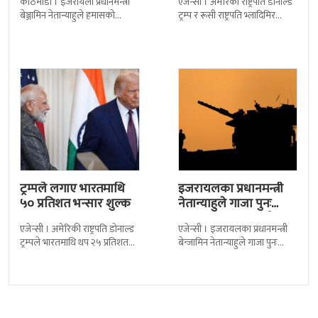
काठमाडौं । इजरायली प्रधानमन्त्री
एजेन्सी । अमेरिकी राष्ट्रपति डोनाल्ड
भेटघाट
बेञ्जामिन नेतान्याहुले हमासको
ट्रम्प र रूसी राष्ट्रपति भ्लादिमिर
कब्जामा रहेका नेपाली विद्यार्थी
पुटिनबीच आज अलास्कामा
विपिन जोशीका परिवारसँग भेटघाट
बहुप्रतिक्षित भेटवार्ता हुँदैछ ।
गरेका छन् । हमासद्वारा बन्दी
यसलाई ६ वर्षपछि
ट्रम्पले लगाए भारतमाथि
इजरायलका प्रधानमन्त्री
५० प्रतिशत भन्सार शुल्क
नेतान्याहुले गाजा पुनः
कब्जाको प्रस्ताव राखे
एजेन्सी । अमेरिकी राष्ट्रपति डोनाल्ड
एजेन्सी । इजरायलका प्रधानमन्त्री
ट्रम्पले भारतमाथि थप २५ प्रतिशत
बेन्जामिन नेतान्याहुले गाजा पुनः
भन्सार शुल्क लगाएका छन् । नयाँ
कब्जाको प्रस्ताव राखेका छन् ।
शुल्क थपिएपछि पहिले लागू
उनको यो प्रस्तावलाई सेना प्रमुख
लगायत धेरै