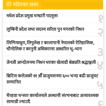
धेरै पढिएका खबर
१
मधेश प्रदेश प्रमुख भण्डारी पदमुक्त
२
लुम्बिनी प्रदेश सभा सदस्य सरिता पुन मगरको निधन
लिम्पियाधुरा, लिपुलेख र कालापानी नेपालको ऐतिहासिक,
३
भौगोलिक र कानुनी अधिकारमा आधारित भू–भाग
४
जेनजी आन्दोलनमा निधन भएका खेलाडी श्रेष्ठप्रति श्रद्धाञ्जली
ब्रिटिस कलेजको ११ औँ ग्राजुयसनमा ६०० भन्दा बढी ग्राजुयट
५
सम्मानित
भैरहवा भन्सार कार्यालयले अस्थायी संरचनाबाट अत्यावश्यक
६
सामाग्री ल्याउदै