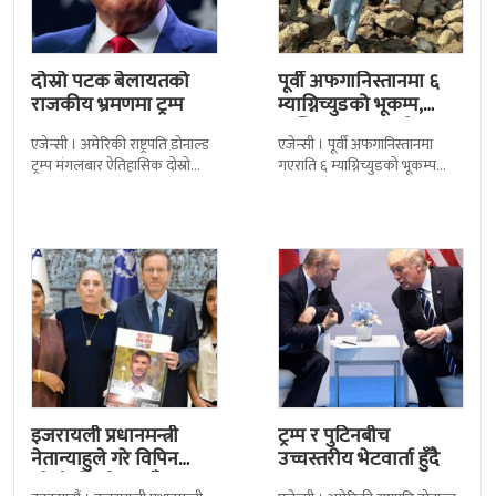
दोस्रो पटक बेलायतको
पूर्वी अफगानिस्तानमा ६
राजकीय भ्रमणमा ट्रम्प
म्याग्निच्युडको भूकम्प,
कम्तिमा २० जनाको ज्यान
एजेन्सी । अमेरिकी राष्ट्रपति डोनाल्ड
एजेन्सी । पूर्वी अफगानिस्तानमा
गयो
ट्रम्प मंगलबार ऐतिहासिक दोस्रो
गएराति ६ म्याग्निच्युडको भूकम्प
राजकीय भ्रमणका लागि बेलायत
गएको छ । अमेरिकी भूगर्भ विभाग
पुगेका छन् । भ्रमणका क्रममा
यूसजीएसका अनुसार भूकम्प स्थानीय
बेलायत सरकारले
समय राति
इजरायली प्रधानमन्त्री
ट्रम्प र पुटिनबीच
नेतान्याहुले गरे विपिन
उच्चस्तरीय भेटवार्ता हुँदै
जोशीको परिवारसँग