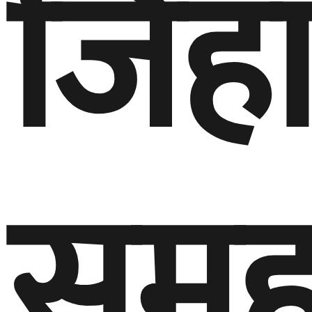
जिहा
समू