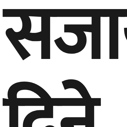
सजा
दिने