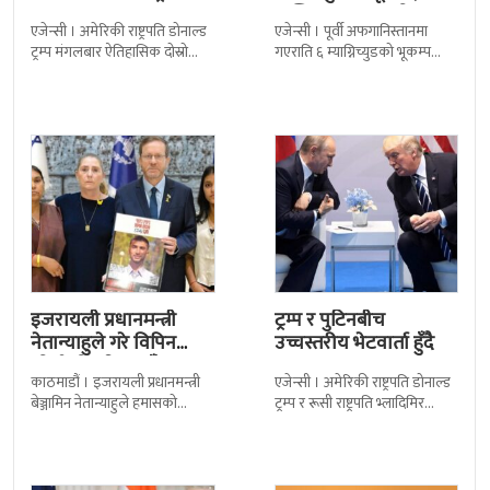
कम्तिमा २० जनाको ज्यान
एजेन्सी । अमेरिकी राष्ट्रपति डोनाल्ड
एजेन्सी । पूर्वी अफगानिस्तानमा
गयो
ट्रम्प मंगलबार ऐतिहासिक दोस्रो
गएराति ६ म्याग्निच्युडको भूकम्प
राजकीय भ्रमणका लागि बेलायत
गएको छ । अमेरिकी भूगर्भ विभाग
पुगेका छन् । भ्रमणका क्रममा
यूसजीएसका अनुसार भूकम्प स्थानीय
बेलायत सरकारले
समय राति
इजरायली प्रधानमन्त्री
ट्रम्प र पुटिनबीच
नेतान्याहुले गरे विपिन
उच्चस्तरीय भेटवार्ता हुँदै
जोशीको परिवारसँग
काठमाडौं । इजरायली प्रधानमन्त्री
एजेन्सी । अमेरिकी राष्ट्रपति डोनाल्ड
भेटघाट
बेञ्जामिन नेतान्याहुले हमासको
ट्रम्प र रूसी राष्ट्रपति भ्लादिमिर
कब्जामा रहेका नेपाली विद्यार्थी
पुटिनबीच आज अलास्कामा
विपिन जोशीका परिवारसँग भेटघाट
बहुप्रतिक्षित भेटवार्ता हुँदैछ ।
गरेका छन् । हमासद्वारा बन्दी
यसलाई ६ वर्षपछि