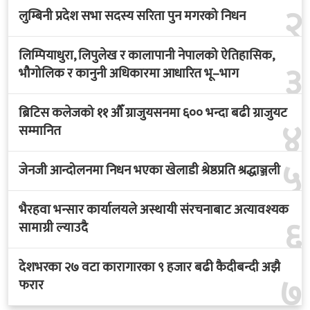
२
लुम्बिनी प्रदेश सभा सदस्य सरिता पुन मगरको निधन
लिम्पियाधुरा, लिपुलेख र कालापानी नेपालको ऐतिहासिक,
३
भौगोलिक र कानुनी अधिकारमा आधारित भू–भाग
ब्रिटिस कलेजको ११ औँ ग्राजुयसनमा ६०० भन्दा बढी ग्राजुयट
४
सम्मानित
५
जेनजी आन्दोलनमा निधन भएका खेलाडी श्रेष्ठप्रति श्रद्धाञ्जली
भैरहवा भन्सार कार्यालयले अस्थायी संरचनाबाट अत्यावश्यक
६
सामाग्री ल्याउदै
देशभरका २७ वटा कारागारका ९ हजार बढी कैदीबन्दी अझै
७
फरार