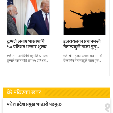
ट्रम्पले लगाए भारतमाथि
इजरायलका प्रधानमन्त्री
५० प्रतिशत भन्सार शुल्क
नेतान्याहुले गाजा पुनः
कब्जाको प्रस्ताव राखे
एजेन्सी । अमेरिकी राष्ट्रपति डोनाल्ड
एजेन्सी । इजरायलका प्रधानमन्त्री
ट्रम्पले भारतमाथि थप २५ प्रतिशत
बेन्जामिन नेतान्याहुले गाजा पुनः
भन्सार शुल्क लगाएका छन् । नयाँ
कब्जाको प्रस्ताव राखेका छन् ।
शुल्क थपिएपछि पहिले लागू
उनको यो प्रस्तावलाई सेना प्रमुख
लगायत धेरै
धेरै पढिएका खबर
१
मधेश प्रदेश प्रमुख भण्डारी पदमुक्त