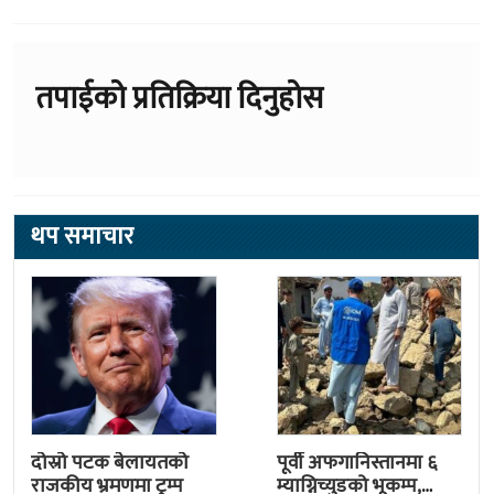
तपाईको प्रतिक्रिया दिनुहोस
थप समाचार
दोस्रो पटक बेलायतको
पूर्वी अफगानिस्तानमा ६
राजकीय भ्रमणमा ट्रम्प
म्याग्निच्युडको भूकम्प,