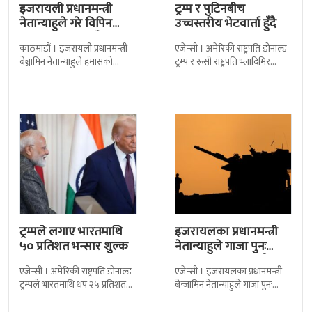
इजरायली प्रधानमन्त्री
ट्रम्प र पुटिनबीच
नेतान्याहुले गरे विपिन
उच्चस्तरीय भेटवार्ता हुँदै
जोशीको परिवारसँग
काठमाडौं । इजरायली प्रधानमन्त्री
एजेन्सी । अमेरिकी राष्ट्रपति डोनाल्ड
भेटघाट
बेञ्जामिन नेतान्याहुले हमासको
ट्रम्प र रूसी राष्ट्रपति भ्लादिमिर
कब्जामा रहेका नेपाली विद्यार्थी
पुटिनबीच आज अलास्कामा
विपिन जोशीका परिवारसँग भेटघाट
बहुप्रतिक्षित भेटवार्ता हुँदैछ ।
गरेका छन् । हमासद्वारा बन्दी
यसलाई ६ वर्षपछि
ट्रम्पले लगाए भारतमाथि
इजरायलका प्रधानमन्त्री
५० प्रतिशत भन्सार शुल्क
नेतान्याहुले गाजा पुनः
कब्जाको प्रस्ताव राखे
एजेन्सी । अमेरिकी राष्ट्रपति डोनाल्ड
एजेन्सी । इजरायलका प्रधानमन्त्री
ट्रम्पले भारतमाथि थप २५ प्रतिशत
बेन्जामिन नेतान्याहुले गाजा पुनः
भन्सार शुल्क लगाएका छन् । नयाँ
कब्जाको प्रस्ताव राखेका छन् ।
शुल्क थपिएपछि पहिले लागू
उनको यो प्रस्तावलाई सेना प्रमुख