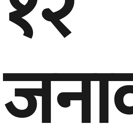
१२
जना