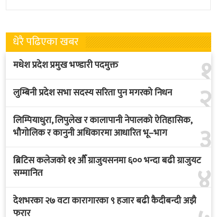
लगायत धेरै
धेरै पढिएका खबर
१
मधेश प्रदेश प्रमुख भण्डारी पदमुक्त
२
लुम्बिनी प्रदेश सभा सदस्य सरिता पुन मगरको निधन
लिम्पियाधुरा, लिपुलेख र कालापानी नेपालको ऐतिहासिक,
३
भौगोलिक र कानुनी अधिकारमा आधारित भू–भाग
ब्रिटिस कलेजको ११ औँ ग्राजुयसनमा ६०० भन्दा बढी ग्राजुयट
४
सम्मानित
देशभरका २७ वटा कारागारका ९ हजार बढी कैदीबन्दी अझै
फरार