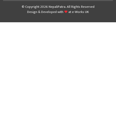
© Copyright 2026 NepaliPatra. All Rights Reserved
Design & Developed with
at
e-Works UK