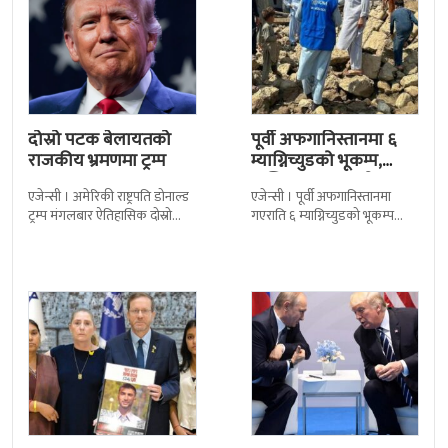
दोस्रो पटक बेलायतको
पूर्वी अफगानिस्तानमा ६
राजकीय भ्रमणमा ट्रम्प
म्याग्निच्युडको भूकम्प,
कम्तिमा २० जनाको ज्यान
एजेन्सी । अमेरिकी राष्ट्रपति डोनाल्ड
एजेन्सी । पूर्वी अफगानिस्तानमा
गयो
ट्रम्प मंगलबार ऐतिहासिक दोस्रो
गएराति ६ म्याग्निच्युडको भूकम्प
राजकीय भ्रमणका लागि बेलायत
गएको छ । अमेरिकी भूगर्भ विभाग
पुगेका छन् । भ्रमणका क्रममा
यूसजीएसका अनुसार भूकम्प स्थानीय
बेलायत सरकारले
समय राति