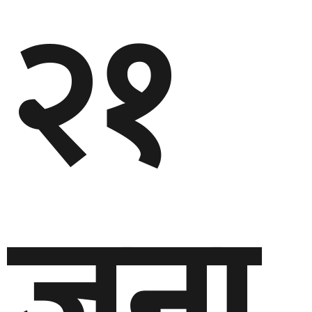
२१
जना