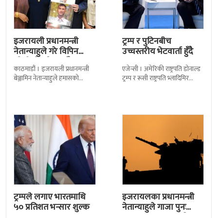
इजरायली प्रधानमन्त्री
ट्रम्प र पुटिनबीच
नेतान्याहुले गरे विपिन
उच्चस्तरीय भेटवार्ता हुँदै
जोशीको परिवारसँग
काठमाडौं । इजरायली प्रधानमन्त्री
एजेन्सी । अमेरिकी राष्ट्रपति डोनाल्ड
भेटघाट
बेञ्जामिन नेतान्याहुले हमासको
ट्रम्प र रूसी राष्ट्रपति भ्लादिमिर
कब्जामा रहेका नेपाली विद्यार्थी
पुटिनबीच आज अलास्कामा
विपिन जोशीका परिवारसँग भेटघाट
बहुप्रतिक्षित भेटवार्ता हुँदैछ ।
गरेका छन् । हमासद्वारा बन्दी
यसलाई ६ वर्षपछि
ट्रम्पले लगाए भारतमाथि
इजरायलका प्रधानमन्त्री
५० प्रतिशत भन्सार शुल्क
नेतान्याहुले गाजा पुनः
कब्जाको प्रस्ताव राखे