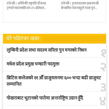
एजेन्सी । अमेरिकी राष्ट्रपति डोनाल्ड
एजेन्सी । इजरायलका प्रधानमन्त्री
ट्रम्पले भारतमाथि थप २५ प्रतिशत
बेन्जामिन नेतान्याहुले गाजा पुनः
भन्सार शुल्क लगाएका छन् । नयाँ
कब्जाको प्रस्ताव राखेका छन् ।
शुल्क थपिएपछि पहिले लागू
उनको यो प्रस्तावलाई सेना प्रमुख
लगायत धेरै
धेरै पढिएका खबर
१
लुम्बिनी प्रदेश सभा सदस्य सरिता पुन मगरको निधन
२
मधेश प्रदेश प्रमुख भण्डारी पदमुक्त
ब्रिटिस कलेजको ११ औँ ग्राजुयसनमा ६०० भन्दा बढी ग्राजुयट
३
सम्मानित
४
पोखराबाट भुटानको पारोमा अन्तर्राष्ट्रिय उडान हुँदै