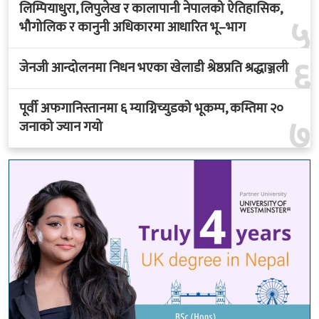
लिम्पियाधुरा, लिपुलेख र कालापानी नेपालको ऐतिहासिक,
५
भौगोलिक र कानुनी अधिकारमा आधारित भू–भाग
६
जेनजी आन्दोलनमा निधन भएका खेलाडी श्रेष्ठप्रति श्रद्धाञ्जली
पूर्वी अफगानिस्तानमा ६ म्याग्निच्युडको भूकम्प, कम्तिमा २०
७
जनाको ज्यान गयो