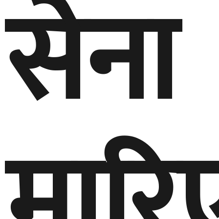
सेना
मारि