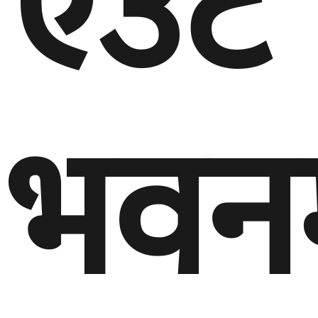
एउटै
भवन