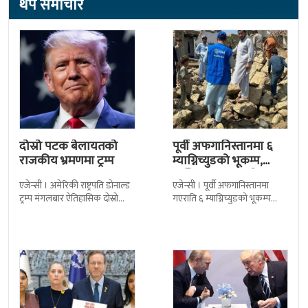
थप समाचार
दोस्रो पटक बेलायतको
पूर्वी अफगानिस्तानमा ६
राजकीय भ्रमणमा ट्रम्प
म्याग्निच्युडको भूकम्प,
कम्तिमा २० जनाको ज्यान
एजेन्सी । अमेरिकी राष्ट्रपति डोनाल्ड
एजेन्सी । पूर्वी अफगानिस्तानमा
गयो
ट्रम्प मंगलबार ऐतिहासिक दोस्रो
गएराति ६ म्याग्निच्युडको भूकम्प
राजकीय भ्रमणका लागि बेलायत
गएको छ । अमेरिकी भूगर्भ विभाग
पुगेका छन् । भ्रमणका क्रममा
यूसजीएसका अनुसार भूकम्प स्थानीय
बेलायत सरकारले
समय राति