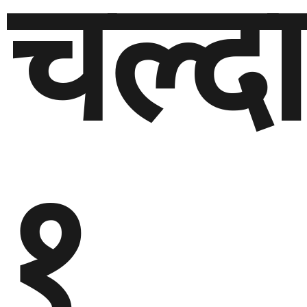
चल्दा
१