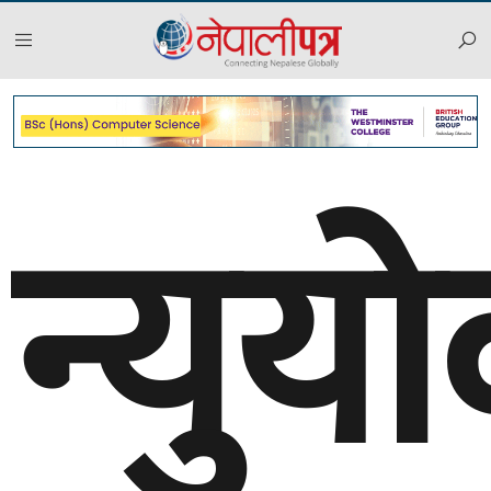
न्युयो