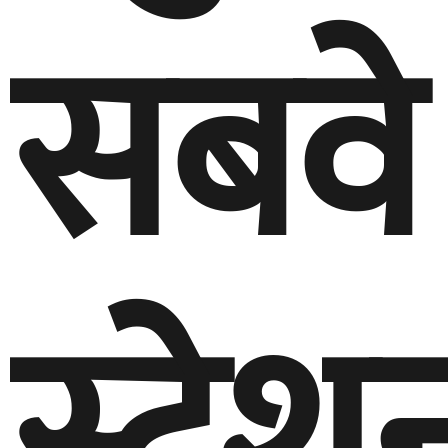
सबवे
स्टेश