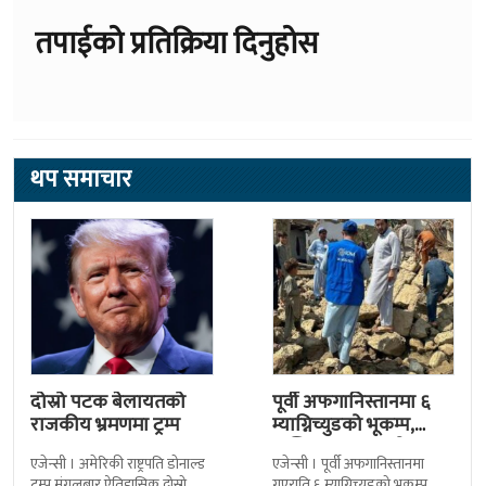
तपाईको प्रतिक्रिया दिनुहोस
थप समाचार
दोस्रो पटक बेलायतको
पूर्वी अफगानिस्तानमा ६
राजकीय भ्रमणमा ट्रम्प
म्याग्निच्युडको भूकम्प,
कम्तिमा २० जनाको ज्यान
एजेन्सी । अमेरिकी राष्ट्रपति डोनाल्ड
एजेन्सी । पूर्वी अफगानिस्तानमा
गयो
ट्रम्प मंगलबार ऐतिहासिक दोस्रो
गएराति ६ म्याग्निच्युडको भूकम्प