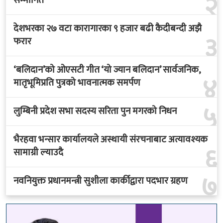
२
सम्मानित
देशभरका २७ वटा कारागारका ९ हजार बढी कैदीबन्दी अझै
३
फरार
‘बलिदान’को ओएसटी गीत ‘यो ज्यान बलिदान’ सार्वजनिक,
४
मातृभूमिप्रति पुत्रको भावनात्मक समर्पण
५
लुम्बिनी प्रदेश सभा सदस्य सरिता पुन मगरको निधन
भैरहवा भन्सार कार्यालयले अस्थायी संरचनाबाट अत्यावश्यक
६
सामाग्री ल्याउदै
७
नवनियुक्त प्रधानमन्त्री सुशीला कार्कीद्वारा पदभार ग्रहण