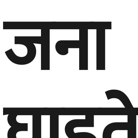
जना
घाइत