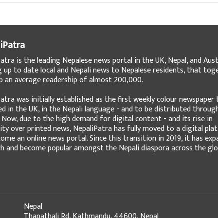
iPatra
atra is the leading Nepalese news portal in the UK, Nepal, and Austr
g up to date local and Nepali news to Nepalese residents, that tog
 an average readership of almost 200,000.
atra was initially established as the first weekly colour newspaper 
ed in the UK, in the Nepali language - and to be distributed throug
 Now, due to the high demand for digital content - and its rise in
ity over printed news, NepaliPatra has fully moved to a digital pla
ome an online news portal. Since this transition in 2019, it has ex
ch and become popular amongst the Nepali diaspora across the glo
Nepal
Thapathali Rd, Kathmandu, 44600, Nepal