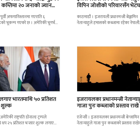
, कम्तिमा २० जनाको ज्यान
विपिन जोशीको परिवारसँग भेट
 पूर्वी अफगानिस्तानमा गएराति ६
काठमाडौं । इजरायली प्रधानमन्त्री बेञ्जामिन
्युडको भूकम्प गएको छ । अमेरिकी भूगर्भ
नेतान्याहुले हमासको कब्जामा रहेका नेपाली
ूसजीएसका अनुसार भूकम्प स्थानीय समय
विद्यार्थी विपिन जोशीका परिवारसँग भेटघाट 
छन् । हमासद्वारा बन्दी
ले लगाए भारतमाथि ५० प्रतिशत
इजरायलका प्रधानमन्त्री नेतान्याह
 शुल्क
गाजा पुनः कब्जाको प्रस्ताव राखे
अमेरिकी राष्ट्रपति डोनाल्ड ट्रम्पले
एजेन्सी । इजरायलका प्रधानमन्त्री बेन्जामिन
ि थप २५ प्रतिशत भन्सार शुल्क लगाएका
नेतान्याहुले गाजा पुनः कब्जाको प्रस्ताव राख
ाँ शुल्क थपिएपछि पहिले लागू
। उनको यो प्रस्तावलाई सेना प्रमुख लगायत ध