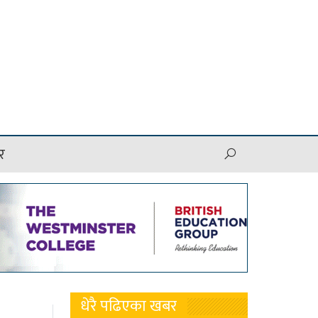
र
धेरै पढिएका खबर