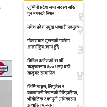
३
लुम्बिनी प्रदेश सभा सदस्य सरिता
१
पुन मगरको निधन
२
मधेश प्रदेश प्रमुख भण्डारी पदमुक्त
पोखराबाट भुटानको पारोमा
३
अन्तर्राष्ट्रिय उडान हुँदै
ब्रिटिस कलेजको ११ औँ
ग्राजुयसनमा ६०० भन्दा बढी
४
ग्राजुयट सम्मानित
लिम्पियाधुरा, लिपुलेख र
कालापानी नेपालको ऐतिहासिक,
भौगोलिक र कानुनी अधिकारमा
आधारित भू–भाग