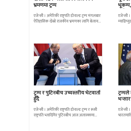
भ्रमणमा ट्रम्प
भूकम्प
गयो
एजेन्सी । अमेरिकी राष्ट्रपति डोनाल्ड ट्रम्प मंगलबार
एजेन्सी ।
ऐतिहासिक दोस्रो राजकीय भ्रमणका लागि बेलायत
म्याग्निच
पुगेका छन् । भ्रमणका क्रममा बेलायत सरकारले
विभाग य
राति
ट्रम्प र पुटिनबीच उच्चस्तरीय भेटवार्ता
ट्रम्प
हुँदै
भन्सार
एजेन्सी । अमेरिकी राष्ट्रपति डोनाल्ड ट्रम्प र रूसी
एजेन्सी । 
राष्ट्रपति भ्लादिमिर पुटिनबीच आज अलास्कामा
भारतमाथ
बहुप्रतिक्षित भेटवार्ता हुँदैछ । यसलाई ६ वर्षपछि
छन् । नय