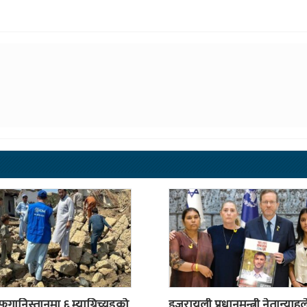
अफगानिस्तानमा ६ म्याग्निच्युडको
इजरायली प्रधानमन्त्री नेतान्याहुल