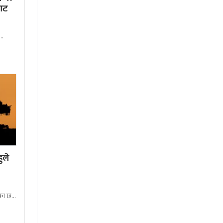
घाट
गरेका
ुले
ेका छन्
ेरै