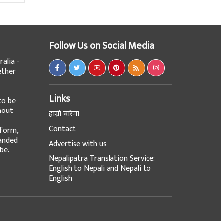
Follow Us on Social Media
alia -
ether
Links
to be
hout
हाम्रो बारेमा
Contact
tform,
panded
Advertise with us
be.
Nepalipatra Translation Service:
English to Nepali and Nepali to
English