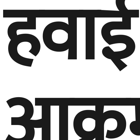
हवाई
आक्