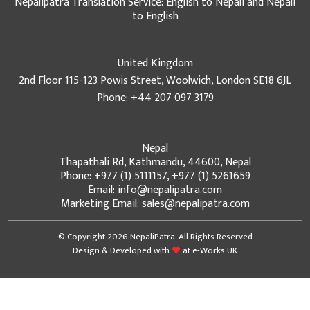
Nepalipatra Translation Service: English to Nepali and Nepali
to English
United Kingdom
2nd Floor 115-123 Powis Street, Woolwich, London SE18 6JL
Phone: +44 207 097 3179
Nepal
Thapathali Rd, Kathmandu, 44600, Nepal
Phone: +977 (1) 5111157, +977 (1) 5261659
Email: info@nepalipatra.com
Marketing Email: sales@nepalipatra.com
© Copyright 2026 NepaliPatra. All Rights Reserved
Design & Developed with
at
e-Works UK