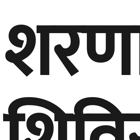
शरणार