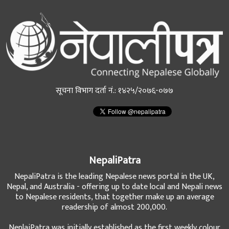
सूचना विभाग दर्ता नं.: १४२५/२०७६-०७७
NepaliPatra
NepaliPatra is the leading Nepalese news portal in the UK,
Nepal, and Australia - offering up to date local and Nepali news
to Nepalese residents, that together make up an average
readership of almost 200,000.
NeplaiPatra was initially established as the first weekly colour