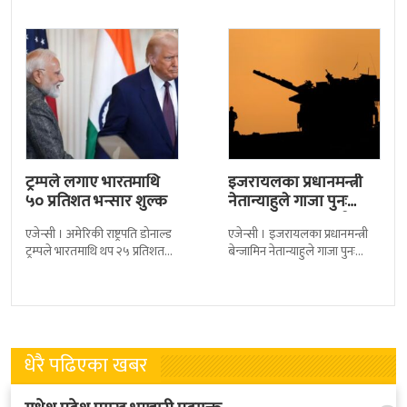
गरेका छन् । हमासद्वारा बन्दी
यसलाई ६ वर्षपछि
ट्रम्पले लगाए भारतमाथि
इजरायलका प्रधानमन्त्री
५० प्रतिशत भन्सार शुल्क
नेतान्याहुले गाजा पुनः
कब्जाको प्रस्ताव राखे
एजेन्सी । अमेरिकी राष्ट्रपति डोनाल्ड
एजेन्सी । इजरायलका प्रधानमन्त्री
ट्रम्पले भारतमाथि थप २५ प्रतिशत
बेन्जामिन नेतान्याहुले गाजा पुनः
भन्सार शुल्क लगाएका छन् । नयाँ
कब्जाको प्रस्ताव राखेका छन् ।
शुल्क थपिएपछि पहिले लागू
उनको यो प्रस्तावलाई सेना प्रमुख
लगायत धेरै
धेरै पढिएका खबर