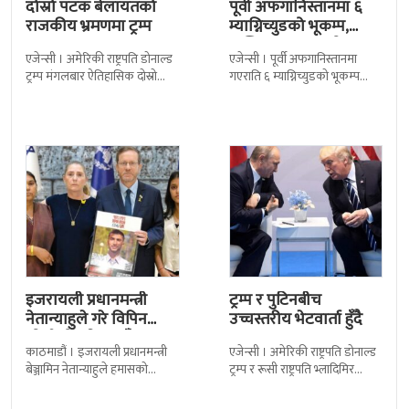
दोस्रो पटक बेलायतको
पूर्वी अफगानिस्तानमा ६
राजकीय भ्रमणमा ट्रम्प
म्याग्निच्युडको भूकम्प,
कम्तिमा २० जनाको ज्यान
एजेन्सी । अमेरिकी राष्ट्रपति डोनाल्ड
एजेन्सी । पूर्वी अफगानिस्तानमा
गयो
ट्रम्प मंगलबार ऐतिहासिक दोस्रो
गएराति ६ म्याग्निच्युडको भूकम्प
राजकीय भ्रमणका लागि बेलायत
गएको छ । अमेरिकी भूगर्भ विभाग
पुगेका छन् । भ्रमणका क्रममा
यूसजीएसका अनुसार भूकम्प स्थानीय
बेलायत सरकारले
समय राति
इजरायली प्रधानमन्त्री
ट्रम्प र पुटिनबीच
नेतान्याहुले गरे विपिन
उच्चस्तरीय भेटवार्ता हुँदै
जोशीको परिवारसँग
काठमाडौं । इजरायली प्रधानमन्त्री
एजेन्सी । अमेरिकी राष्ट्रपति डोनाल्ड
भेटघाट
बेञ्जामिन नेतान्याहुले हमासको
ट्रम्प र रूसी राष्ट्रपति भ्लादिमिर
कब्जामा रहेका नेपाली विद्यार्थी
पुटिनबीच आज अलास्कामा
विपिन जोशीका परिवारसँग भेटघाट
बहुप्रतिक्षित भेटवार्ता हुँदैछ ।