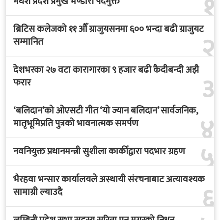
१
मधेश प्रदेश प्रमुख भण्डारी पदमुक्त
ब्रिटिस कलेजको ११ औँ ग्राजुयसनमा ६०० भन्दा बढी ग्राजुयट
२
सम्मानित
देशभरका २७ वटा कारागारका ९ हजार बढी कैदीबन्दी अझै
३
फरार
‘बलिदान’को ओएसटी गीत ‘यो ज्यान बलिदान’ सार्वजनिक,
४
मातृभूमिप्रति पुत्रको भावनात्मक समर्पण
५
नवनियुक्त प्रधानमन्त्री सुशीला कार्कीद्वारा पदभार ग्रहण
भैरहवा भन्सार कार्यालयले अस्थायी संरचनाबाट अत्यावश्यक
६
सामाग्री ल्याउदै