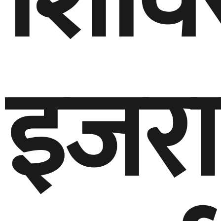
शिवि
इजर