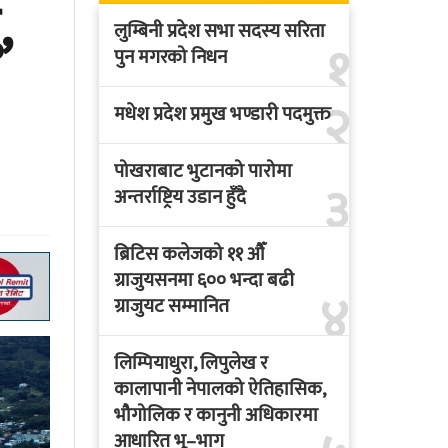
,
लुम्बिनी प्रदेश सभा सदस्य सरिता
१
पुन मगरको निधन
२
मधेश प्रदेश प्रमुख भण्डारी पदमुक्त
पोखराबाट भुटानको पारोमा
३
अन्तर्राष्ट्रिय उडान हुँदै
ब्रिटिस कलेजको ११ औँ
ग्राजुयसनमा ६०० भन्दा बढी
४
ग्राजुयट सम्मानित
लिम्पियाधुरा, लिपुलेख र
कालापानी नेपालको ऐतिहासिक,
भौगोलिक र कानुनी अधिकारमा
आधारित भू–भाग