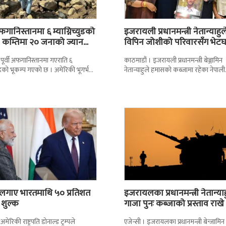
अफगानिस्तानमा ६ म्याग्निच्युडको
इजरायली प्रधानमन्त्री नेतान्याहुल
, कम्तिमा २० जनाको ज्यान
विपिन जोशीको परिवारसँग भेट
 पूर्वी अफगानिस्तानमा गएराति ६
काठमाडौं । इजरायली प्रधानमन्त्री बेञ्जामिन
्युडको भूकम्प गएको छ । अमेरिकी भूगर्भ
नेतान्याहुले हमासको कब्जामा रहेका नेपाली
ूसजीएसका अनुसार भूकम्प स्थानीय समय
विद्यार्थी विपिन जोशीका परिवारसँग भेटघाट 
छन् । हमासद्वारा बन्दी
ले लगाए भारतमाथि ५० प्रतिशत
इजरायलका प्रधानमन्त्री नेतान्याह
 शुल्क
गाजा पुनः कब्जाको प्रस्ताव राखे
अमेरिकी राष्ट्रपति डोनाल्ड ट्रम्पले
एजेन्सी । इजरायलका प्रधानमन्त्री बेन्जामिन