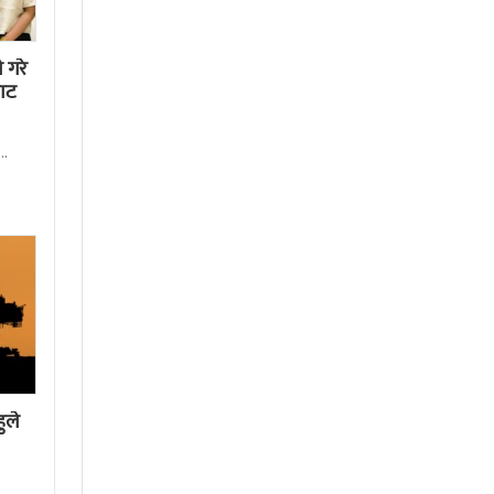
े गरे
घाट
गरेका
ुले