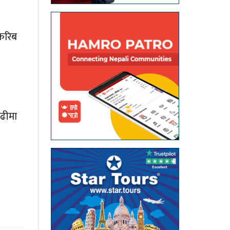
 करिब
ाढीमा