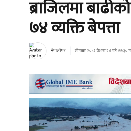
ब्राजिलमा बाढीको
७४ व्यक्ति बेपत्ता
नेपालीपत्र
सोमबार, २०८१ वैशाख २४ गते, ११:३० मा