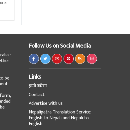
ेका छन्
ेरै
Follow Us on Social Media
alia -
ether
Links
to be
hout
हाम्रो बारेमा
Contact
tform,
panded
Advertise with us
be.
Nepalipatra Translation Service:
English to Nepali and Nepali to
English