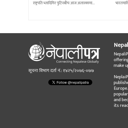
राष्ट्रपति भ्लादिमिर पुटिनबीच आज अलास्कामा
भारतमाथ
बहुप्रतिक्षित भेटवार्ता हुँदैछ । यसलाई ६ वर्षपछि
छन् । नय
Nepal
NepaliP
offerin
make up
सूचना विभाग दर्ता नं.: १४२५/२०७६-०७७
NeplaiP
publish
Europe.
popular
and bec
its rea