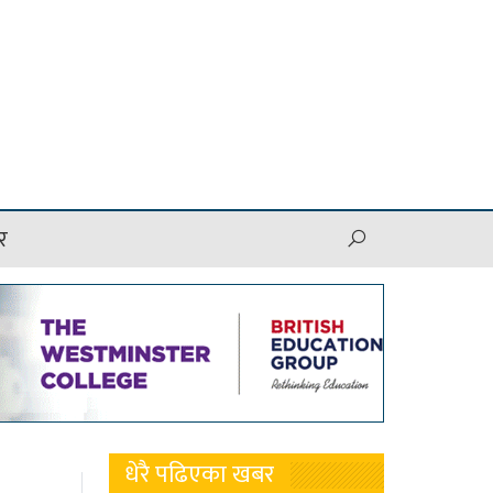
र
धेरै पढिएका खबर