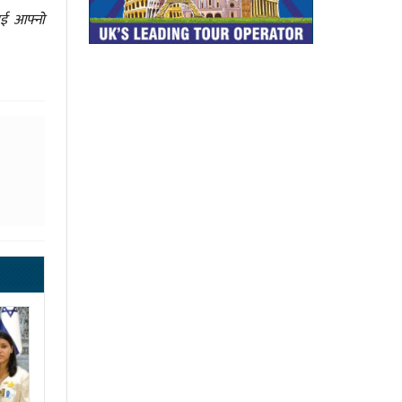
ाई आफ्नो