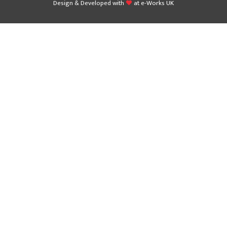
Design & Developed with
at
e-Works UK