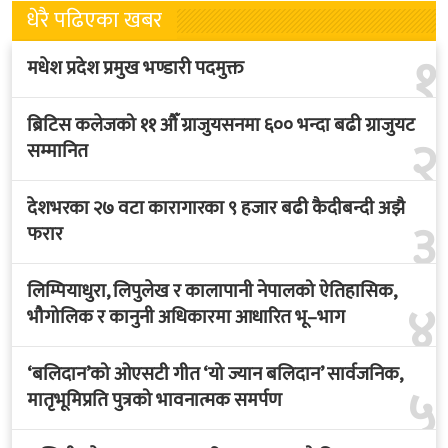
धेरै पढिएका खबर
१
मधेश प्रदेश प्रमुख भण्डारी पदमुक्त
ब्रिटिस कलेजको ११ औँ ग्राजुयसनमा ६०० भन्दा बढी ग्राजुयट
२
सम्मानित
देशभरका २७ वटा कारागारका ९ हजार बढी कैदीबन्दी अझै
३
फरार
लिम्पियाधुरा, लिपुलेख र कालापानी नेपालको ऐतिहासिक,
४
भौगोलिक र कानुनी अधिकारमा आधारित भू–भाग
‘बलिदान’को ओएसटी गीत ‘यो ज्यान बलिदान’ सार्वजनिक,
५
मातृभूमिप्रति पुत्रको भावनात्मक समर्पण