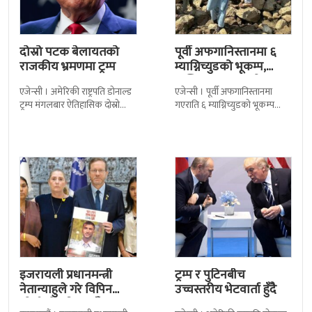
दोस्रो पटक बेलायतको
पूर्वी अफगानिस्तानमा ६
राजकीय भ्रमणमा ट्रम्प
म्याग्निच्युडको भूकम्प,
कम्तिमा २० जनाको ज्यान
एजेन्सी । अमेरिकी राष्ट्रपति डोनाल्ड
एजेन्सी । पूर्वी अफगानिस्तानमा
गयो
ट्रम्प मंगलबार ऐतिहासिक दोस्रो
गएराति ६ म्याग्निच्युडको भूकम्प
राजकीय भ्रमणका लागि बेलायत
गएको छ । अमेरिकी भूगर्भ विभाग
पुगेका छन् । भ्रमणका क्रममा
यूसजीएसका अनुसार भूकम्प स्थानीय
बेलायत सरकारले
समय राति
इजरायली प्रधानमन्त्री
ट्रम्प र पुटिनबीच
नेतान्याहुले गरे विपिन
उच्चस्तरीय भेटवार्ता हुँदै
जोशीको परिवारसँग