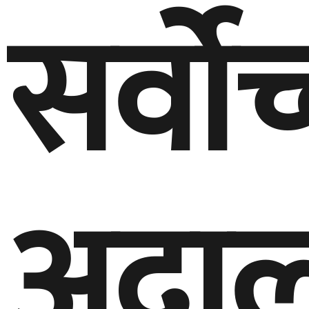
सर्वोच
अदाल