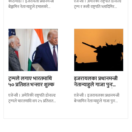
काठमाडौं । इजरायली प्रधानमन्त्री
एजेन्सी । अमेरिकी राष्ट्रपति डोनाल्ड
भेटघाट
बेञ्जामिन नेतान्याहुले हमासको
ट्रम्प र रूसी राष्ट्रपति भ्लादिमिर
कब्जामा रहेका नेपाली विद्यार्थी
पुटिनबीच आज अलास्कामा
विपिन जोशीका परिवारसँग भेटघाट
बहुप्रतिक्षित भेटवार्ता हुँदैछ ।
गरेका छन् । हमासद्वारा बन्दी
यसलाई ६ वर्षपछि
ट्रम्पले लगाए भारतमाथि
इजरायलका प्रधानमन्त्री
५० प्रतिशत भन्सार शुल्क
नेतान्याहुले गाजा पुनः
कब्जाको प्रस्ताव राखे
एजेन्सी । अमेरिकी राष्ट्रपति डोनाल्ड
एजेन्सी । इजरायलका प्रधानमन्त्री
ट्रम्पले भारतमाथि थप २५ प्रतिशत
बेन्जामिन नेतान्याहुले गाजा पुनः
भन्सार शुल्क लगाएका छन् । नयाँ
कब्जाको प्रस्ताव राखेका छन् ।
शुल्क थपिएपछि पहिले लागू
उनको यो प्रस्तावलाई सेना प्रमुख
लगायत धेरै