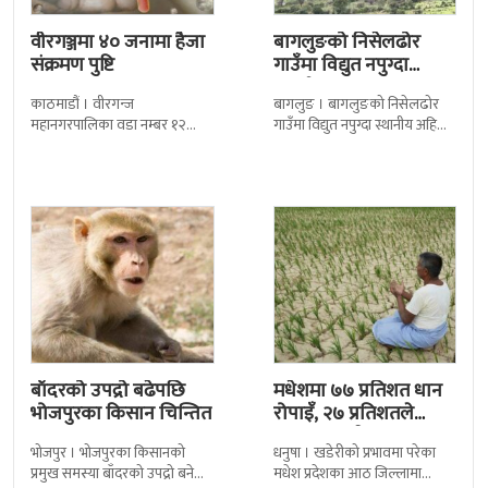
वीरगञ्जमा ४० जनामा हैजा
बागलुङको निसेलढोर
संक्रमण पुष्टि
गाउँमा विद्युत नपुग्दा
स्थानीय अन्धकारमा बस्न
काठमाडौं । वीरगन्ज
बागलुङ । बागलुङको निसेलढोर
बाध्य
महानगरपालिका वडा नम्बर १२
गाउँमा विद्युत नपुग्दा स्थानीय अहिले
मुर्लीको नयाँटोलमा हैजासँग लक्षण
पनि अन्धकारमा बस्न बाध्य छन् ।
मिल्ने बिरामी फेला परेका छन ।
निसीखोला गाउँपालिका–५ स्थित
हैजाको संक्रमण पहिचानका
यस गाउँमा
बाँदरको उपद्रो बढेपछि
मधेशमा ७७ प्रतिशत धान
भोजपुरका किसान चिन्तित
रोपाइँ, २७ प्रतिशतले
उत्पादन घट्ने अनुमान
भोजपुर । भोजपुरका किसानको
धनुषा । खडेरीको प्रभावमा परेका
प्रमुख समस्या बाँदरको उपद्रो बनेको
मधेश प्रदेशका आठ जिल्लामा