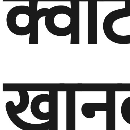
क्वाँ
खानु