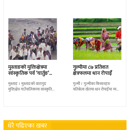
छ । वर्षभरी खाने अन्नपात बादरले
अहिलेसम्म करिब ७७ प्रतिशत धान
छिनभरमा नै सखाप पार्ने भए
रोपाइँ भएको छ । मधेश प्रदेशको
मुस्ताङको मुक्तिक्षेत्रमा
गुल्मीमा ८७ प्रतिशत
सांस्कृतिक पर्व ‘यार्तुङ’
क्षेत्रफलमा धान रोपाइँ
आरम्भ
मुस्ताङ । मुस्ताङको वारागुङ
गुल्मी । गुल्मीका किसानहरु
मुक्तिक्षेत्र गाउँपालिकामा सांस्कृतिक
यतिबेला खेतमा धान रोपाइँमा व्यस्त
पर्व ‘यार्तुङ’ आरम्भ भएको छ ।
बनेका छन । वर्षा शुरु भएसँगै
खिङ्गा गाउँबाट यसवर्षको ’यार्तुङ’ पर्व
यहाँका किसानहरुलाई खेत
आरम्भ भएको
रोपाइँको चटारो
धेरै पढिएका खबर