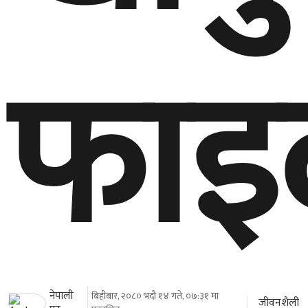
फाइ
नेपाली
बिहीबार, २०८० भदौ १४ गते, ०७:३१ मा
जीवनशैली