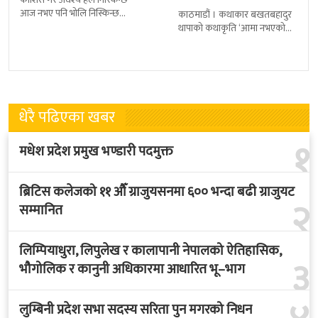
आज नभए पनि भोलि निस्किन्छ
काठमाडौं । कथाकार बखतबहादुर
अर्जुनको लक्ष्य राख निशाना खोज
थापाको कथाकृति ‘आमा नभएको
मरुभुमिबाट पनि त पानी निस्किन्छ
घर’ बजारमा आएको छ । यो उनको
चौथो कथासंग्रह हो । २४
धेरै पढिएका खबर
१
मधेश प्रदेश प्रमुख भण्डारी पदमुक्त
ब्रिटिस कलेजको ११ औँ ग्राजुयसनमा ६०० भन्दा बढी ग्राजुयट
२
सम्मानित
लिम्पियाधुरा, लिपुलेख र कालापानी नेपालको ऐतिहासिक,
३
भौगोलिक र कानुनी अधिकारमा आधारित भू–भाग
लुम्बिनी प्रदेश सभा सदस्य सरिता पुन मगरको निधन