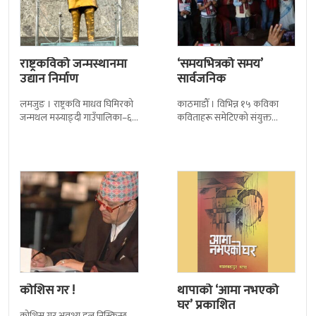
राष्ट्रकविको जन्मस्थानमा
‘समयभित्रको समय’
उद्यान निर्माण
सार्वजनिक
लमजुङ । राष्ट्रकवि माधव घिमिरको
काठमाडौँ । विभिन्न १५ कविका
जन्मथल मस्र्याङ्दी गाउँपालिका–६
कविताहरू समेटिएको संयुक्त
स्थित पुस्तुन बाहुनडाँडामा ‘राष्ट्रकवि
कविताकृति ‘समयभित्रको समय’
उद्यान र सालिक’ निर्माण गरिएको छ
एक कार्यक्रमबीच सार्वजनिक भएको
। गण्डकी
छ । शनिबार काठमाडौंमा महालक्ष्मी
कोशिस गर !
थापाको ‘आमा नभएको
घर’ प्रकाशित
कोशिस गर अवश्य हल निस्किन्छ