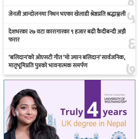
४
५
जेनजी आन्दोलनमा निधन भएका खेलाडी श्रेष्ठप्रति श्रद्धाञ्जली
देशभरका २७ वटा कारागारका ९ हजार बढी कैदीबन्दी अझै
६
फरार
‘बलिदान’को ओएसटी गीत ‘यो ज्यान बलिदान’ सार्वजनिक,
७
मातृभूमिप्रति पुत्रको भावनात्मक समर्पण