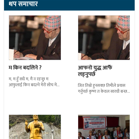
थप समाचार
म किन बदलिने ?
आफनो युद्ध आफैं
लड्नुपर्छ
म, म हुँ सधैं म, मै न रहन्छु म
आफुलाई किन बदल्ने मेरो सोच मेरो
जित तिम्रो हुनसक्छ तिमीले प्रयास
हो म जान्छु त्यो ज्यूँदो
गर्नुपर्छ कृष्ण त केवल सारथी बन्छ
आफ्नो युद्ध आफै लड्नै पर्छ। ध्यान
तिम्रै धनुष बनाउनुपर्छ