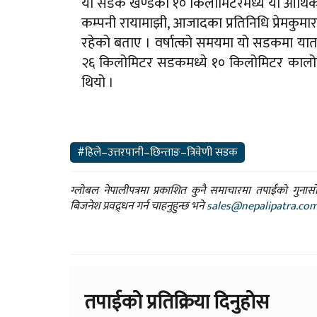
यो सडक खण्डको १० किलोमिटरमध्ये यो आर्थिक 
कम्पनी रायामाझी, आजादका प्रतिनिधि प्रेमकुमार
रहेको बताए । वर्षात्को समयमा यो सडकमा याताय
२६ किलोमिटर सडकमध्ये १० किलोमिटर कालोपत
थियो ।
#हिले–उत्तरपानी–छिन्ताङ–त्रिवेणी सडक
ग्लोबल नेपालीपत्रमा प्रकाशित कुनै समाचारमा तपाईंको गुन
बिजनेश प्रवद्र्धन गर्न चाहनुहुन्छ भने
sales@nepalipatra.co
तपाईको प्रतिक्रिया दिनुहोस