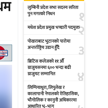
धम
लुम्बिनी प्रदेश सभा सदस्य सरिता
१
पुन मगरको निधन
२
मधेश प्रदेश प्रमुख भण्डारी पदमुक्त
पोखराबाट भुटानको पारोमा
३
अन्तर्राष्ट्रिय उडान हुँदै
ब्रिटिस कलेजको ११ औँ
ग्राजुयसनमा ६०० भन्दा बढी
४
ग्राजुयट सम्मानित
लिम्पियाधुरा, लिपुलेख र
कालापानी नेपालको ऐतिहासिक,
भौगोलिक र कानुनी अधिकारमा
आधारित भू–भाग