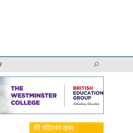
र
धेरै पढिएका खबर