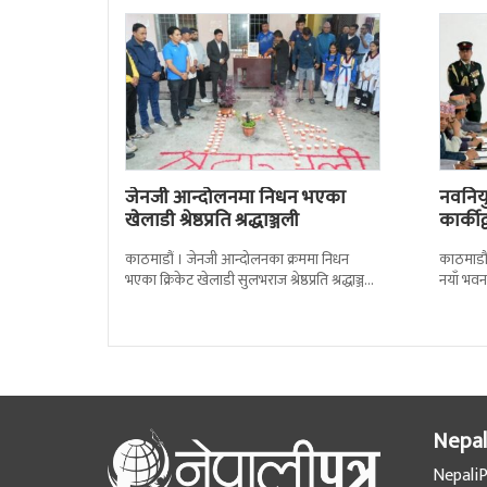
जेनजी आन्दोलनमा निधन भएका
नवनियुक
खेलाडी श्रेष्ठप्रति श्रद्धाञ्जली
कार्की
काठमाडौं । जेनजी आन्दोलनका क्रममा निधन
काठमाडौं
भएका क्रिकेट खेलाडी सुलभराज श्रेष्ठप्रति श्रद्धाञ्जली
नयाँ भवन
अर्पण गरिएको छ । मंगलबार त्रिपुरेश्वरस्थीत राष्ट्रिय
पदबहाली 
खेलकुद
Nepal
NepaliP