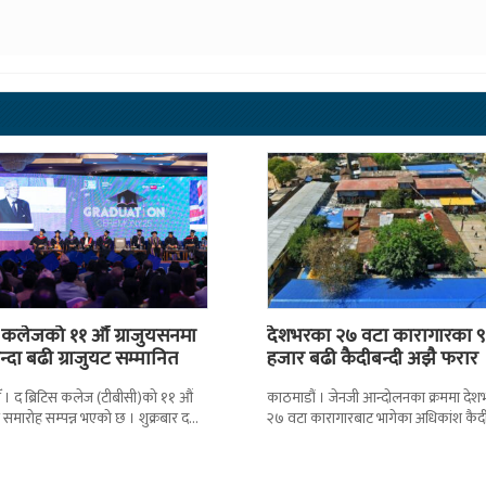
स कलेजको ११ औँ ग्राजुयसनमा
देशभरका २७ वटा कारागारका ९
्दा बढी ग्राजुयट सम्मानित
हजार बढी कैदीबन्दी अझै फरार
 । द ब्रिटिस कलेज (टीबीसी)को ११ औं
काठमाडौं । जेनजी आन्दोलनका क्रममा दे
न समारोह सम्पन्न भएको छ । शुक्रबार द
२७ वटा कारागारबाट भागेका अधिकांश कैदी
ब्रिटिस एजुकेशन ग्रुप
अझै फर्किएका छैनन् । देशका २७ वटा
कारागारबाट