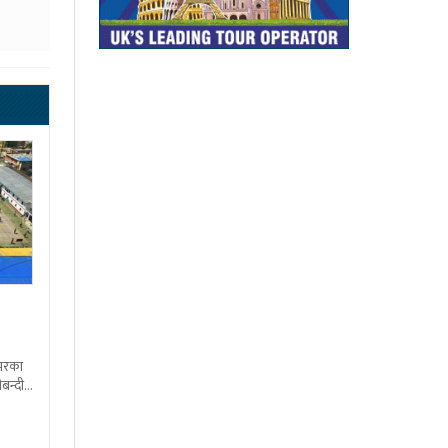
शभरका
बन्दी