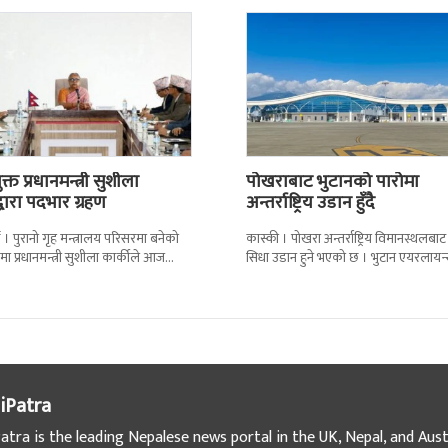
्त प्रधानमन्त्री सुशीला
पोखराबाट भुटानको पारोमा
द्वारा पदभार ग्रहण
अन्तर्राष्ट्रिय उडान हुँदै
 । पुरानो गृह मन्त्रालय परिसरमा बनेको
कास्की । पोखरा अन्तर्राष्ट्रिय विमानस्थलबाट
मा प्रधानमन्त्री सुशीला कार्कीले आज
सिधा उडान हुने भएको छ । भुटान एयरलायन
गरेकी छन् । केहीबेर अघि नवनियुक्त
पारो–पोखरा–पारो चार्टर उडान गर्न लागेको 
iPatra
atra is the leading Nepalese news portal in the UK, Nepal, and Austr