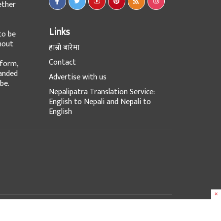
ether
Links
to be
hout
हाम्रो बारेमा
Contact
tform,
panded
Advertise with us
be.
Nepalipatra Translation Service:
English to Nepali and Nepali to
English
×
Design & Developed with
at
e-Works UK