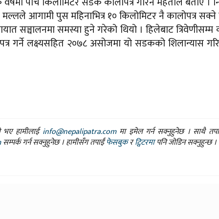
वर्षमा पाँच किलोमिटर सडक कालोपत्र गरिने महतोले बताए । नि
 मल्लले आगामी पुस महिनाभित्र १० किलोमिटर नै कालोपत्र सक्ने ल
ात सञ्चालनमा समस्या हुने गरेको थियो । हिलेबाट त्रिवेणीसम्म
्र गर्ने लक्ष्यसहित २०७८ असोजमा यो सडकको शिलान्यास गर
ासो भए हामीलाई
info@nepalipatra.com
मा इमेल गर्न सक्नुहुनेछ । साथै तप
m
सम्पर्क गर्न सक्नुहुनेछ । हामीसँग तपाईं
फेसबुक
र
ट्विटरमा
पनि जोडिन सक्नुहुन्छ ।