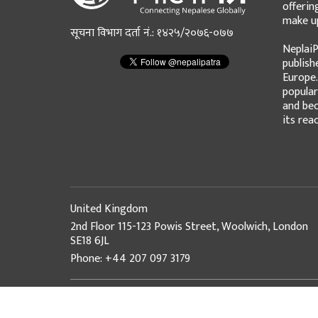
offerin
make up
सूचना विभाग दर्ता नं.: १४२५/२०७६-०७७
NeplaiP
publish
Europe.
popular
and bec
its rea
United Kingdom
2nd Floor 115-123 Powis Street, Woolwich, London
SE18 6JL
Phone: +44 207 097 3179
© Copyright 2026 NepaliPatra. All Rights Reserved