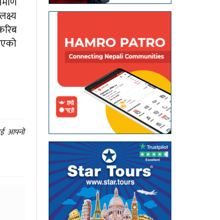
र्माण
क्ष्य
 करिब
िएको
ाई आफ्नो