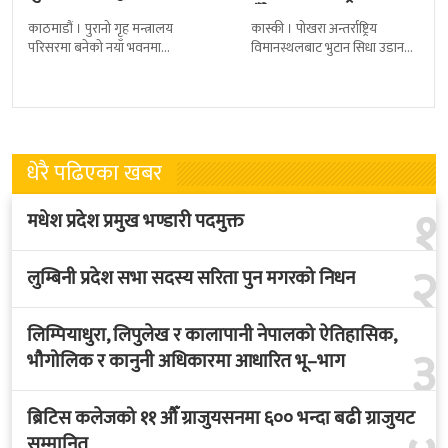
ग्रहण
हुँदै
काठमाडौं । पुरानो गृह मन्त्रालय
कास्की । पोखरा अन्तर्राष्ट्रिय
परिसरमा बनेको नयाँ भवनमा
विमानस्थलबाट भुटान सिधा उडान
प्रधानमन्त्री सुशीला कार्कीले आज
हुने भएको छ । भुटान एयरलायन्सले
पदबहाली गरेकी छन् । केहीबेर अघि
पारो–पोखरा–पारो चार्टर उडान गर्न
नवनियुक्त
लागेको हो
धेरै पढिएका खबर
१
मधेश प्रदेश प्रमुख भण्डारी पदमुक्त
२
लुम्बिनी प्रदेश सभा सदस्य सरिता पुन मगरको निधन
लिम्पियाधुरा, लिपुलेख र कालापानी नेपालको ऐतिहासिक,
३
भौगोलिक र कानुनी अधिकारमा आधारित भू–भाग
ब्रिटिस कलेजको ११ औँ ग्राजुयसनमा ६०० भन्दा बढी ग्राजुयट
सम्मानित