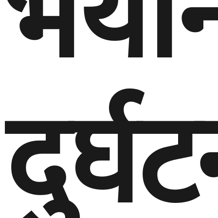
भया
दुर्घट