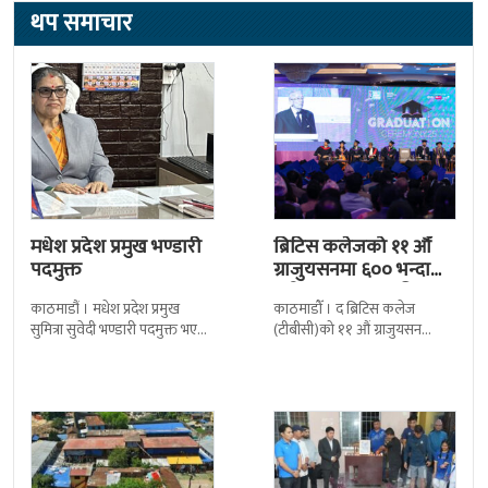
थप समाचार
मधेश प्रदेश प्रमुख भण्डारी
ब्रिटिस कलेजको ११ औँ
पदमुक्त
ग्राजुयसनमा ६०० भन्दा
बढी ग्राजुयट सम्मानित
काठमाडौं । मधेश प्रदेश प्रमुख
काठमाडौँ । द ब्रिटिस कलेज
सुमित्रा सुवेदी भण्डारी पदमुक्त भएकी
(टीबीसी)को ११ औं ग्राजुयसन
छन् । मन्त्रिपरिषद्को सोमबारको
समारोह सम्पन्न भएको छ । शुक्रबार
निर्णय र सिफारिस बमोजिम राष्ट्रपति
द सोल्टीमा ब्रिटिस एजुकेशन ग्रुप
रामचन्द्र