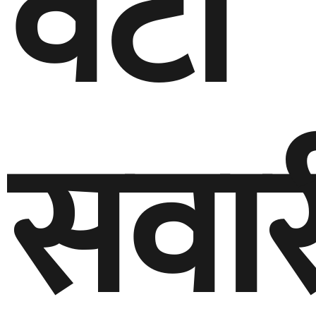
वटा
सवार