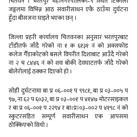
चितवन । भरतपुर महानगरपालिका–९ स्थित टिकोली
जङ्गलमा विभिन्न आठ सवारीसाधन एकै ठाउँमा दुर्घटना
हुँदा बीसजना घाइते भएका छन् ।
जिल्ला प्रहरी कार्यालय चितवनका अनुसार भरतपुरबाट
टाँडीतर्फ जाँदै गरेको ना १ क ६१३१ नं को अक्सफोड
कलेज गैँडाकोटको बसले विपरीत दिशाबाट आउँदै गरेको
ना २ च ८४४६ नं को शव बोकी देवघाटतर्फ जाँदै गरेको
बोलेरोलाई ठक्कर दिएको हो ।
सोही दुर्घटनामा बा प्र ०६–००१ प ९९८१, बा प्र ०३–००५ प
९७, ना ६२ प ६०३२, बा प्र ०३–००१ प ४१४७ मोटरसाइकल
र बा प्र ०६–००१ प २२९४ र बा।प्र।०३–००२ प ४१९८ नं को
स्कुटरसहित सम्पूर्ण सवारीसाधन एक आपसमा
ठोक्किएको थियो ।