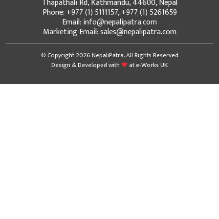
Thapathali Rd, Kathmandu, 44600, Nepal
Phone: +977 (1) 5111157, +977 (1) 5261659
Email: info@nepalipatra.com
Marketing Email: sales@nepalipatra.com
© Copyright 2026 NepaliPatra. All Rights Reserved
Design & Developed with
at
e-Works UK