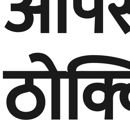
आपस
ठोक्