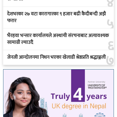
४
देशभरका २७ वटा कारागारका ९ हजार बढी कैदीबन्दी अझै
५
फरार
भैरहवा भन्सार कार्यालयले अस्थायी संरचनाबाट अत्यावश्यक
६
सामाग्री ल्याउदै
७
जेनजी आन्दोलनमा निधन भएका खेलाडी श्रेष्ठप्रति श्रद्धाञ्जली