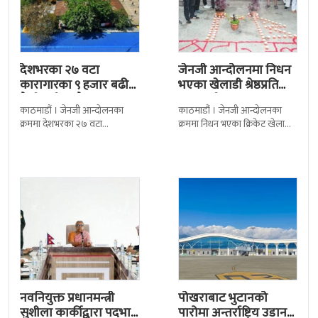
देशभरका २७ वटा
जेनजी आन्दोलनमा निधन
कारागारका ९ हजार बढी
भएका खेलाडी श्रेष्ठप्रति
कैदीबन्दी अझै फरार
श्रद्धाञ्जली
काठमाडौं । जेनजी आन्दोलनका
काठमाडौं । जेनजी आन्दोलनका
क्रममा देशभरका २७ वटा
क्रममा निधन भएका क्रिकेट खेलाडी
कारागारबाट भागेका अधिकांश
सुलभराज श्रेष्ठप्रति श्रद्धाञ्जली अर्पण
कैदीबन्दी अझै फर्किएका छैनन् ।
गरिएको छ । मंगलबार
देशका २७ वटा कारागारबाट
त्रिपुरेश्वरस्थीत राष्ट्रिय खेलकुद
नवनियुक्त प्रधानमन्त्री
पोखराबाट भुटानको
सुशीला कार्कीद्वारा पदभार
पारोमा अन्तर्राष्ट्रिय उडान