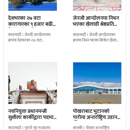
देशभरका २७ वटा
जेनजी आन्दोलनमा निधन
कारागारका ९ हजार बढी
भएका खेलाडी श्रेष्ठप्रति
कैदीबन्दी अझै फरार
श्रद्धाञ्जली
काठमाडौं । जेनजी आन्दोलनका
काठमाडौं । जेनजी आन्दोलनका
क्रममा देशभरका २७ वटा
क्रममा निधन भएका क्रिकेट खेलाडी
कारागारबाट भागेका अधिकांश
सुलभराज श्रेष्ठप्रति श्रद्धाञ्जली अर्पण
कैदीबन्दी अझै फर्किएका छैनन् ।
गरिएको छ । मंगलबार
देशका २७ वटा कारागारबाट
त्रिपुरेश्वरस्थीत राष्ट्रिय खेलकुद
नवनियुक्त प्रधानमन्त्री
पोखराबाट भुटानको
सुशीला कार्कीद्वारा पदभार
पारोमा अन्तर्राष्ट्रिय उडान
ग्रहण
हुँदै
काठमाडौं । पुरानो गृह मन्त्रालय
कास्की । पोखरा अन्तर्राष्ट्रिय