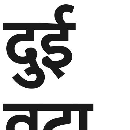
दुई
वटा