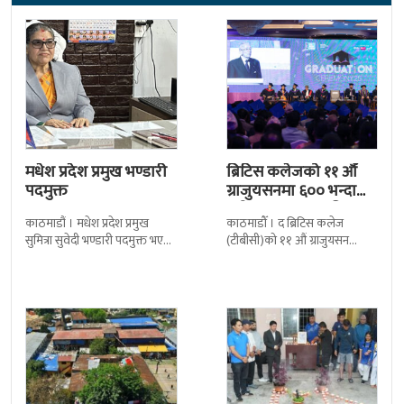
मधेश प्रदेश प्रमुख भण्डारी
ब्रिटिस कलेजको ११ औँ
पदमुक्त
ग्राजुयसनमा ६०० भन्दा
बढी ग्राजुयट सम्मानित
काठमाडौं । मधेश प्रदेश प्रमुख
काठमाडौँ । द ब्रिटिस कलेज
सुमित्रा सुवेदी भण्डारी पदमुक्त भएकी
(टीबीसी)को ११ औं ग्राजुयसन
छन् । मन्त्रिपरिषद्को सोमबारको
समारोह सम्पन्न भएको छ । शुक्रबार
निर्णय र सिफारिस बमोजिम राष्ट्रपति
द सोल्टीमा ब्रिटिस एजुकेशन ग्रुप
रामचन्द्र