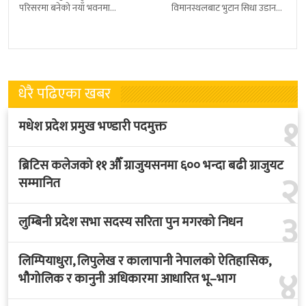
परिसरमा बनेको नयाँ भवनमा
विमानस्थलबाट भुटान सिधा उडान
प्रधानमन्त्री सुशीला कार्कीले आज
हुने भएको छ । भुटान एयरलायन्सले
पदबहाली गरेकी छन् । केहीबेर अघि
पारो–पोखरा–पारो चार्टर उडान गर्न
नवनियुक्त
लागेको हो
धेरै पढिएका खबर
१
मधेश प्रदेश प्रमुख भण्डारी पदमुक्त
ब्रिटिस कलेजको ११ औँ ग्राजुयसनमा ६०० भन्दा बढी ग्राजुयट
२
सम्मानित
३
लुम्बिनी प्रदेश सभा सदस्य सरिता पुन मगरको निधन
लिम्पियाधुरा, लिपुलेख र कालापानी नेपालको ऐतिहासिक,
४
भौगोलिक र कानुनी अधिकारमा आधारित भू–भाग