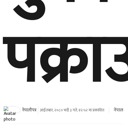
पक्रा
नेपाल
नेपालीपत्र
आईतबार, २०८० भदौ ३ गते, १२:५२ मा प्रकाशित