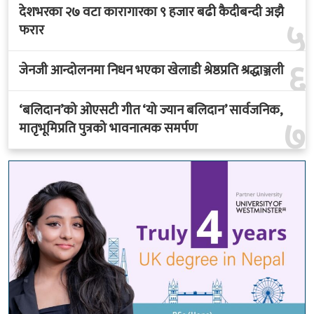
देशभरका २७ वटा कारागारका ९ हजार बढी कैदीबन्दी अझै
५
फरार
६
जेनजी आन्दोलनमा निधन भएका खेलाडी श्रेष्ठप्रति श्रद्धाञ्जली
‘बलिदान’को ओएसटी गीत ‘यो ज्यान बलिदान’ सार्वजनिक,
७
मातृभूमिप्रति पुत्रको भावनात्मक समर्पण