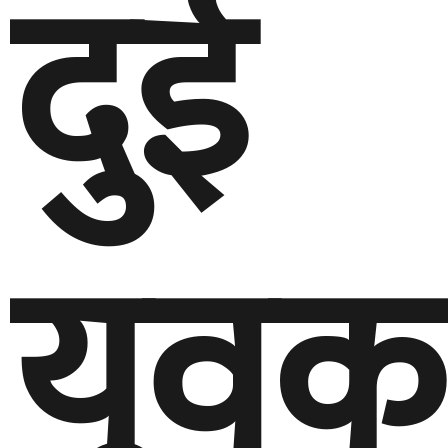
दुई
युवक