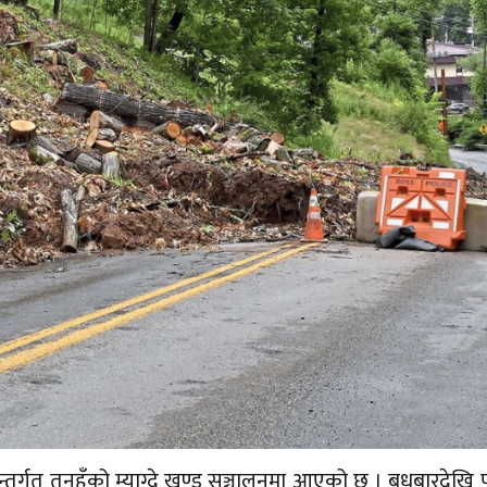
अन्तर्गत तनहुँको म्याग्दे खण्ड सञ्चालनमा आएको छ । बुधबारदेखि 