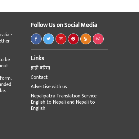
Follow Us on Social Media
alia -
ether
Links
to be
hout
हाम्रो बारेमा
Contact
tform,
panded
Advertise with us
be.
Nepalipatra Translation Service:
English to Nepali and Nepali to
English