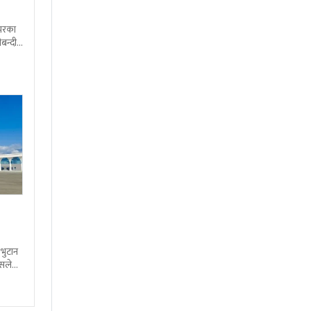
शभरका
बन्दी
 भुटान
्सले
हो