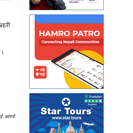
्रहरी
 ।
ाई आफ्नो