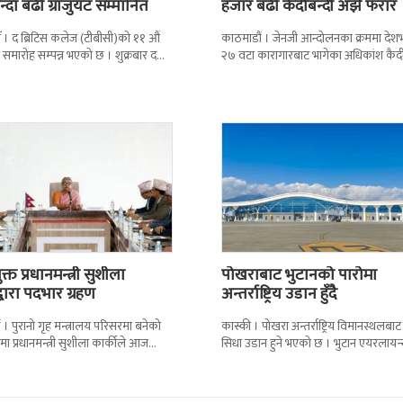
्दा बढी ग्राजुयट सम्मानित
हजार बढी कैदीबन्दी अझै फरार
 । द ब्रिटिस कलेज (टीबीसी)को ११ औं
काठमाडौं । जेनजी आन्दोलनका क्रममा दे
न समारोह सम्पन्न भएको छ । शुक्रबार द
२७ वटा कारागारबाट भागेका अधिकांश कैदी
ब्रिटिस एजुकेशन ग्रुप
अझै फर्किएका छैनन् । देशका २७ वटा
कारागारबाट
्त प्रधानमन्त्री सुशीला
पोखराबाट भुटानको पारोमा
द्वारा पदभार ग्रहण
अन्तर्राष्ट्रिय उडान हुँदै
 । पुरानो गृह मन्त्रालय परिसरमा बनेको
कास्की । पोखरा अन्तर्राष्ट्रिय विमानस्थलबाट
मा प्रधानमन्त्री सुशीला कार्कीले आज
सिधा उडान हुने भएको छ । भुटान एयरलायन
गरेकी छन् । केहीबेर अघि नवनियुक्त
पारो–पोखरा–पारो चार्टर उडान गर्न लागेको 