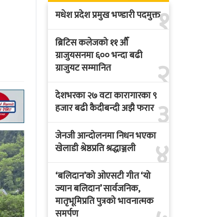
१
मधेश प्रदेश प्रमुख भण्डारी पदमुक्त
ब्रिटिस कलेजको ११ औँ
ग्राजुयसनमा ६०० भन्दा बढी
२
ग्राजुयट सम्मानित
देशभरका २७ वटा कारागारका ९
३
हजार बढी कैदीबन्दी अझै फरार
जेनजी आन्दोलनमा निधन भएका
४
खेलाडी श्रेष्ठप्रति श्रद्धाञ्जली
‘बलिदान’को ओएसटी गीत ‘यो
ज्यान बलिदान’ सार्वजनिक,
मातृभूमिप्रति पुत्रको भावनात्मक
समर्पण