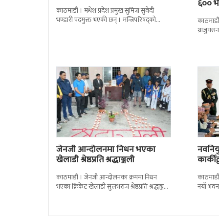
६०० भन
काठमाडौं । मधेश प्रदेश प्रमुख सुमित्रा सुवेदी
भण्डारी पदमुक्त भएकी छन् । मन्त्रिपरिषद्को
काठमाडौँ
सोमबारको निर्णय र सिफारिस बमोजिम राष्ट्रपति
ग्राजुयस
रामचन्द्र
सोल्टीमा 
जेनजी आन्दोलनमा निधन भएका
नवनियुक
खेलाडी श्रेष्ठप्रति श्रद्धाञ्जली
कार्की
काठमाडौं । जेनजी आन्दोलनका क्रममा निधन
काठमाडौं
भएका क्रिकेट खेलाडी सुलभराज श्रेष्ठप्रति श्रद्धाञ्जली
नयाँ भवन
अर्पण गरिएको छ । मंगलबार त्रिपुरेश्वरस्थीत राष्ट्रिय
पदबहाली 
खेलकुद