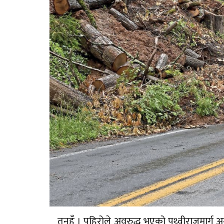
तनहुँ । पहिरोले अवरुद्ध भएको पृथ्वीराजमार्ग 