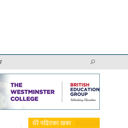
र
धेरै पढिएका खबर