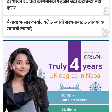
देशभरका २७ वटा कारागारका ९ हजार बढी कैदीबन्दी अझै
६
फरार
भैरहवा भन्सार कार्यालयले अस्थायी संरचनाबाट अत्यावश्यक
७
सामाग्री ल्याउदै