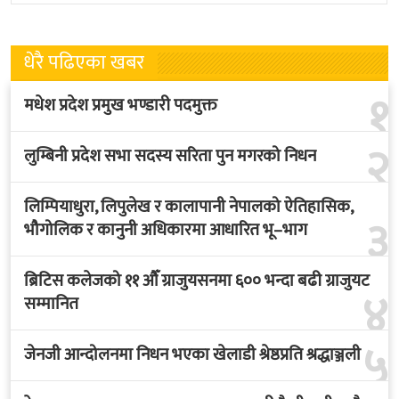
नवनियुक्त
लागेको हो
धेरै पढिएका खबर
१
मधेश प्रदेश प्रमुख भण्डारी पदमुक्त
२
लुम्बिनी प्रदेश सभा सदस्य सरिता पुन मगरको निधन
लिम्पियाधुरा, लिपुलेख र कालापानी नेपालको ऐतिहासिक,
३
भौगोलिक र कानुनी अधिकारमा आधारित भू–भाग
ब्रिटिस कलेजको ११ औँ ग्राजुयसनमा ६०० भन्दा बढी ग्राजुयट
४
सम्मानित
५
जेनजी आन्दोलनमा निधन भएका खेलाडी श्रेष्ठप्रति श्रद्धाञ्जली