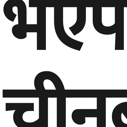
भएप
चीन