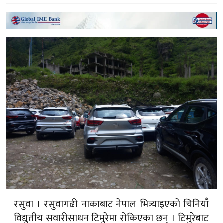
रसुवा । रसुवागढी नाकाबाट नेपाल भित्र्याइएको चिनियाँ
विद्युतीय सवारीसाधन टिमुरेमा रोकिएका छन् । टिमुरेबाट