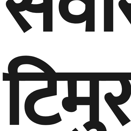
सवा
टिमुर