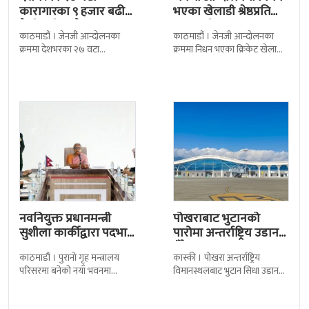
कारागारका ९ हजार बढी
भएका खेलाडी श्रेष्ठप्रति
कैदीबन्दी अझै फरार
श्रद्धाञ्जली
काठमाडौं । जेनजी आन्दोलनका
काठमाडौं । जेनजी आन्दोलनका
क्रममा देशभरका २७ वटा
क्रममा निधन भएका क्रिकेट खेलाडी
कारागारबाट भागेका अधिकांश
सुलभराज श्रेष्ठप्रति श्रद्धाञ्जली अर्पण
कैदीबन्दी अझै फर्किएका छैनन् ।
गरिएको छ । मंगलबार
देशका २७ वटा कारागारबाट
त्रिपुरेश्वरस्थीत राष्ट्रिय खेलकुद
नवनियुक्त प्रधानमन्त्री
पोखराबाट भुटानको
सुशीला कार्कीद्वारा पदभार
पारोमा अन्तर्राष्ट्रिय उडान
ग्रहण
हुँदै
काठमाडौं । पुरानो गृह मन्त्रालय
कास्की । पोखरा अन्तर्राष्ट्रिय
परिसरमा बनेको नयाँ भवनमा
विमानस्थलबाट भुटान सिधा उडान
प्रधानमन्त्री सुशीला कार्कीले आज
हुने भएको छ । भुटान एयरलायन्सले
पदबहाली गरेकी छन् । केहीबेर अघि
पारो–पोखरा–पारो चार्टर उडान गर्न