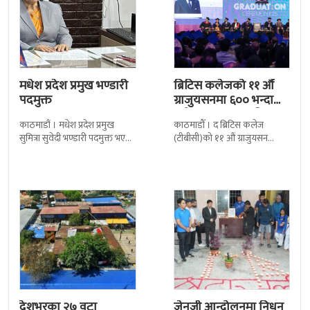
मधेश प्रदेश प्रमुख भण्डारी
ब्रिटिस कलेजको ११ औँ
पदमुक्त
ग्राजुयसनमा ६०० भन्दा
बढी ग्राजुयट सम्मानित
काठमाडौं । मधेश प्रदेश प्रमुख
काठमाडौँ । द ब्रिटिस कलेज
सुमित्रा सुवेदी भण्डारी पदमुक्त भएकी
(टीबीसी)को ११ औं ग्राजुयसन
छन् । मन्त्रिपरिषद्को सोमबारको
समारोह सम्पन्न भएको छ । शुक्रबार
निर्णय र सिफारिस बमोजिम राष्ट्रपति
द सोल्टीमा ब्रिटिस एजुकेशन ग्रुप
रामचन्द्र
देशभरका २७ वटा
जेनजी आन्दोलनमा निधन