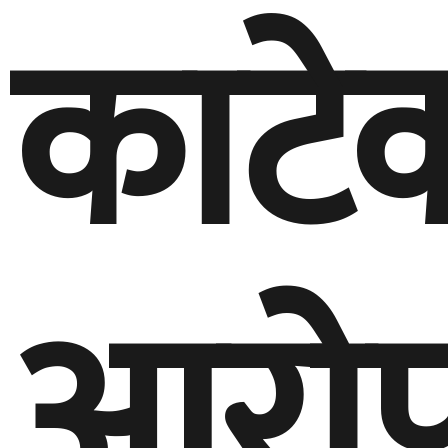
काटे
आरोप