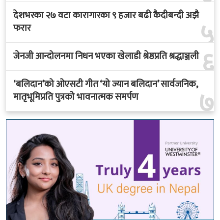
देशभरका २७ वटा कारागारका ९ हजार बढी कैदीबन्दी अझै
५
फरार
६
जेनजी आन्दोलनमा निधन भएका खेलाडी श्रेष्ठप्रति श्रद्धाञ्जली
‘बलिदान’को ओएसटी गीत ‘यो ज्यान बलिदान’ सार्वजनिक,
७
मातृभूमिप्रति पुत्रको भावनात्मक समर्पण