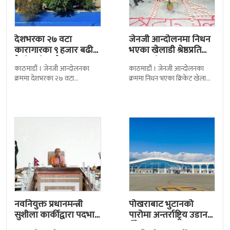
देशभरका २७ वटा
जेनजी आन्दोलनमा निधन
कारागारका ९ हजार बढी
भएका खेलाडी श्रेष्ठप्रति
कैदीबन्दी अझै फरार
श्रद्धाञ्जली
काठमाडौं । जेनजी आन्दोलनका
काठमाडौं । जेनजी आन्दोलनका
क्रममा देशभरका २७ वटा
क्रममा निधन भएका क्रिकेट खेलाडी
कारागारबाट भागेका अधिकांश
सुलभराज श्रेष्ठप्रति श्रद्धाञ्जली अर्पण
कैदीबन्दी अझै फर्किएका छैनन् ।
गरिएको छ । मंगलबार
देशका २७ वटा कारागारबाट
त्रिपुरेश्वरस्थीत राष्ट्रिय खेलकुद
नवनियुक्त प्रधानमन्त्री
पोखराबाट भुटानको
सुशीला कार्कीद्वारा पदभार
पारोमा अन्तर्राष्ट्रिय उडान
ग्रहण
हुँदै