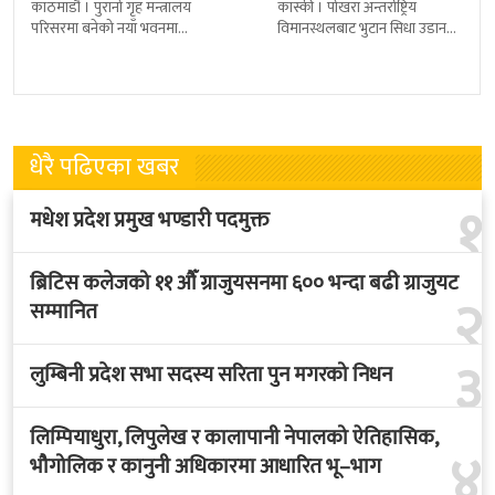
काठमाडौं । पुरानो गृह मन्त्रालय
कास्की । पोखरा अन्तर्राष्ट्रिय
परिसरमा बनेको नयाँ भवनमा
विमानस्थलबाट भुटान सिधा उडान
प्रधानमन्त्री सुशीला कार्कीले आज
हुने भएको छ । भुटान एयरलायन्सले
पदबहाली गरेकी छन् । केहीबेर अघि
पारो–पोखरा–पारो चार्टर उडान गर्न
नवनियुक्त
लागेको हो
धेरै पढिएका खबर
१
मधेश प्रदेश प्रमुख भण्डारी पदमुक्त
ब्रिटिस कलेजको ११ औँ ग्राजुयसनमा ६०० भन्दा बढी ग्राजुयट
२
सम्मानित
३
लुम्बिनी प्रदेश सभा सदस्य सरिता पुन मगरको निधन
लिम्पियाधुरा, लिपुलेख र कालापानी नेपालको ऐतिहासिक,
४
भौगोलिक र कानुनी अधिकारमा आधारित भू–भाग