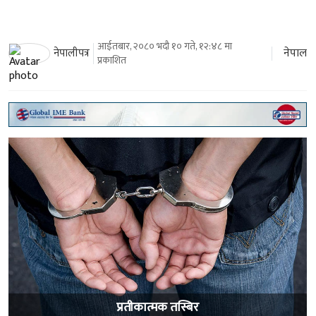
आईतबार, २०८० भदौ १० गते, १२:४८ मा
नेपाल
नेपालीपत्र
प्रकाशित
प्रतीकात्मक तस्बिर