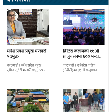
मधेश प्रदेश प्रमुख भण्डारी
ब्रिटिस कलेजको ११ औँ
पदमुक्त
ग्राजुयसनमा ६०० भन्दा
बढी ग्राजुयट सम्मानित
काठमाडौं । मधेश प्रदेश प्रमुख
काठमाडौँ । द ब्रिटिस कलेज
सुमित्रा सुवेदी भण्डारी पदमुक्त भएकी
(टीबीसी)को ११ औं ग्राजुयसन
छन् । मन्त्रिपरिषद्को सोमबारको
समारोह सम्पन्न भएको छ । शुक्रबार
निर्णय र सिफारिस बमोजिम राष्ट्रपति
द सोल्टीमा ब्रिटिस एजुकेशन ग्रुप
रामचन्द्र