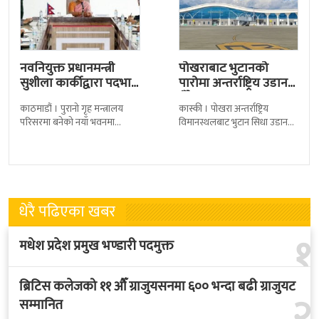
नवनियुक्त प्रधानमन्त्री
पोखराबाट भुटानको
सुशीला कार्कीद्वारा पदभार
पारोमा अन्तर्राष्ट्रिय उडान
ग्रहण
हुँदै
काठमाडौं । पुरानो गृह मन्त्रालय
कास्की । पोखरा अन्तर्राष्ट्रिय
परिसरमा बनेको नयाँ भवनमा
विमानस्थलबाट भुटान सिधा उडान
प्रधानमन्त्री सुशीला कार्कीले आज
हुने भएको छ । भुटान एयरलायन्सले
पदबहाली गरेकी छन् । केहीबेर अघि
पारो–पोखरा–पारो चार्टर उडान गर्न
नवनियुक्त
लागेको हो
धेरै पढिएका खबर
१
मधेश प्रदेश प्रमुख भण्डारी पदमुक्त
ब्रिटिस कलेजको ११ औँ ग्राजुयसनमा ६०० भन्दा बढी ग्राजुयट
२
सम्मानित