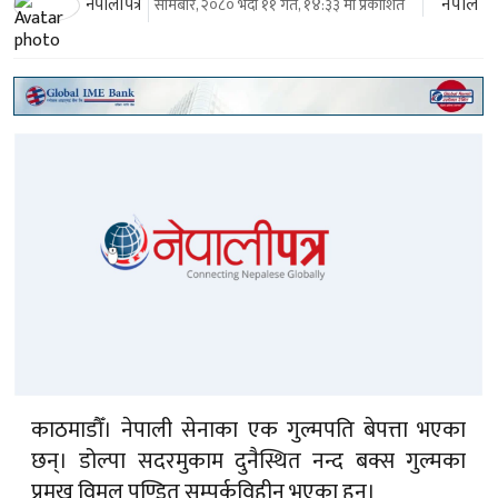
नेपाल
नेपालीपत्र
सोमबार, २०८० भदौ ११ गते, १४:३३ मा प्रकाशित
काठमाडौँ। नेपाली सेनाका एक गुल्मपति बेपत्ता भएका
छन्। डोल्पा सदरमुकाम दुनैस्थित नन्द बक्स गुल्मका
प्रमुख विमल पण्डित सम्पर्कविहीन भएका हुन्।