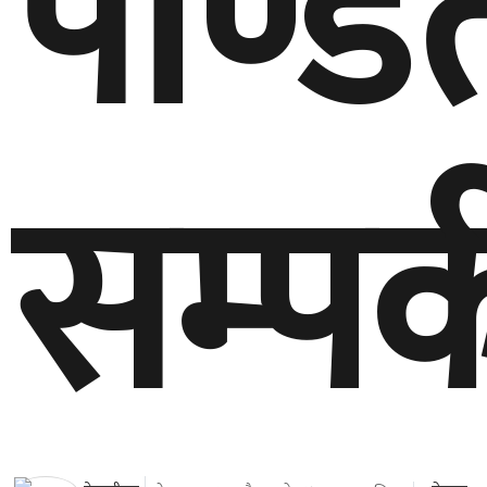
पण्डि
सम्पर