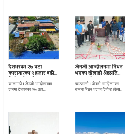
निर्णय र सिफारिस बमोजिम राष्ट्रपति
द सोल्टीमा ब्रिटिस एजुकेशन ग्रुप
रामचन्द्र
देशभरका २७ वटा
जेनजी आन्दोलनमा निधन
कारागारका ९ हजार बढी
भएका खेलाडी श्रेष्ठप्रति
कैदीबन्दी अझै फरार
श्रद्धाञ्जली
काठमाडौं । जेनजी आन्दोलनका
काठमाडौं । जेनजी आन्दोलनका
क्रममा देशभरका २७ वटा
क्रममा निधन भएका क्रिकेट खेलाडी
कारागारबाट भागेका अधिकांश
सुलभराज श्रेष्ठप्रति श्रद्धाञ्जली अर्पण
कैदीबन्दी अझै फर्किएका छैनन् ।
गरिएको छ । मंगलबार
देशका २७ वटा कारागारबाट
त्रिपुरेश्वरस्थीत राष्ट्रिय खेलकुद