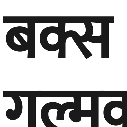
बक्स
गुल्म