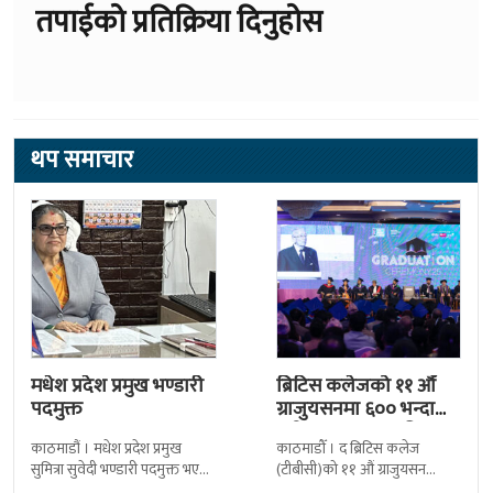
तपाईको प्रतिक्रिया दिनुहोस
थप समाचार
मधेश प्रदेश प्रमुख भण्डारी
ब्रिटिस कलेजको ११ औँ
पदमुक्त
ग्राजुयसनमा ६०० भन्दा
बढी ग्राजुयट सम्मानित
काठमाडौं । मधेश प्रदेश प्रमुख
काठमाडौँ । द ब्रिटिस कलेज
सुमित्रा सुवेदी भण्डारी पदमुक्त भएकी
(टीबीसी)को ११ औं ग्राजुयसन
छन् । मन्त्रिपरिषद्को सोमबारको
समारोह सम्पन्न भएको छ । शुक्रबार