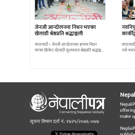
जेनजी आन्दोलनमा निधन भएका
नवनियुक
खेलाडी श्रेष्ठप्रति श्रद्धाञ्जली
कार्की
काठमाडौं । जेनजी आन्दोलनका क्रममा निधन
काठमाडौं
भएका क्रिकेट खेलाडी सुलभराज श्रेष्ठप्रति श्रद्धाञ्जली
नयाँ भवन
अर्पण गरिएको छ । मंगलबार त्रिपुरेश्वरस्थीत राष्ट्रिय
पदबहाली 
खेलकुद
Nepal
NepaliP
offerin
make up
सूचना विभाग दर्ता नं.: १४२५/२०७६-०७७
NeplaiP
publish