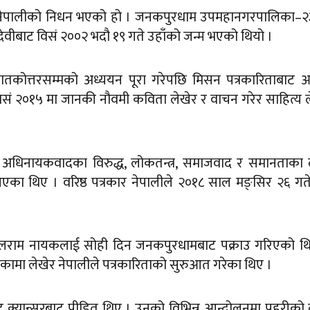
 नेपालीको निधन भएको हो । जनकपुरधाम उपमहानगरपालिका–२
ि देवीबाट विसं २००२ भदौ १९ गते उहाँको जन्म भएको थियो ।
्नातकोत्तरसम्मको अध्ययन पूरा गरेपछि मिसन पत्रकारिताबाट 
िसं २०१५ मा जानकी नौवमी कविता लेखेर र वाचन गरेर साहित्य
अधिनायकवादका विरुद्ध, लोकतन्त्र, समाजवाद र समानताका 
का थिए । वरिष्ठ पत्रकार नेपालीले २०१८ साल मङ्सिर २६ गत
ि र बलराम नायकलाई सोही दिन जनकपुरधामबाट पक्राउ गरिएको थ
त्रिकामा लेखेर नेपालीले पत्रकारिताको सुरुआत गरेका थिए ।
ेट क्यान्सरबाट पीडित थिए । उनको विभिन्न आन्दोलनमा प्रहरीको