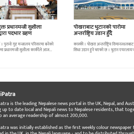
्त प्रधानमन्त्री सुशीला
पोखराबाट भुटानको पारोमा
द्वारा पदभार ग्रहण
अन्तर्राष्ट्रिय उडान हुँदै
 । पुरानो गृह मन्त्रालय परिसरमा बनेको
कास्की । पोखरा अन्तर्राष्ट्रिय विमानस्थलबाट
मा प्रधानमन्त्री सुशीला कार्कीले आज
सिधा उडान हुने भएको छ । भुटान एयरलायन
गरेकी छन् । केहीबेर अघि नवनियुक्त
पारो–पोखरा–पारो चार्टर उडान गर्न लागेको 
iPatra
atra is the leading Nepalese news portal in the UK, Nepal, and Austr
g up to date local and Nepali news to Nepalese residents, that tog
 an average readership of almost 200,000.
atra was initially established as the first weekly colour newspaper 
ed in the UK, in the Nepali language - and to be distributed throug