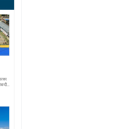
शभरका
बन्दी