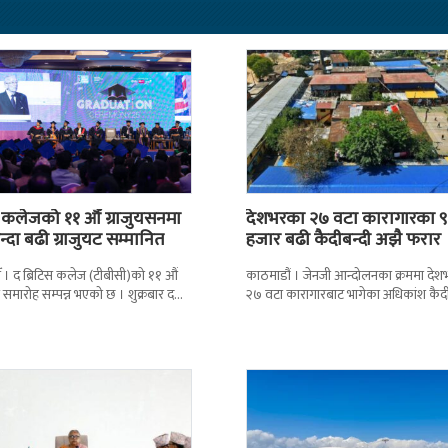
स कलेजको ११ औँ ग्राजुयसनमा
देशभरका २७ वटा कारागारका ९
्दा बढी ग्राजुयट सम्मानित
हजार बढी कैदीबन्दी अझै फरार
 । द ब्रिटिस कलेज (टीबीसी)को ११ औं
काठमाडौं । जेनजी आन्दोलनका क्रममा दे
न समारोह सम्पन्न भएको छ । शुक्रबार द
२७ वटा कारागारबाट भागेका अधिकांश कैदी
ब्रिटिस एजुकेशन ग्रुप
अझै फर्किएका छैनन् । देशका २७ वटा
कारागारबाट