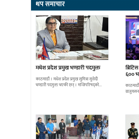
थप समाचार
मधेश प्रदेश प्रमुख भण्डारी पदमुक्त
ब्रिटि
६०० भन
काठमाडौं । मधेश प्रदेश प्रमुख सुमित्रा सुवेदी
भण्डारी पदमुक्त भएकी छन् । मन्त्रिपरिषद्को
काठमाडौँ
सोमबारको निर्णय र सिफारिस बमोजिम राष्ट्रपति
ग्राजुयस
रामचन्द्र
सोल्टीमा 