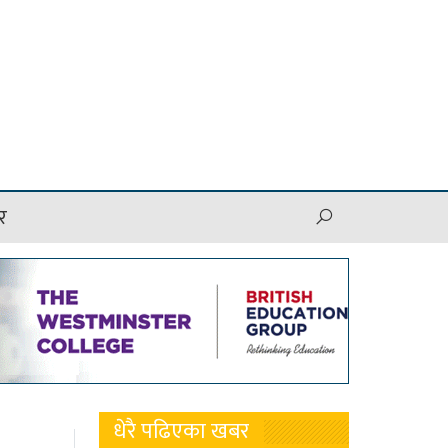
र
धेरै पढिएका खबर