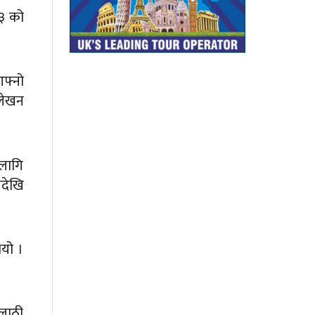
३ को
आफ्नो
 लेखन
लागि
ेदेखि
ियो ।
 लाठी