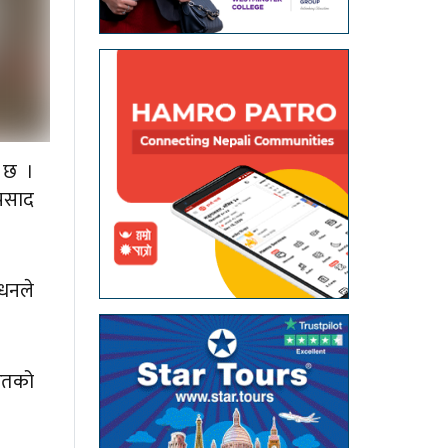
ो छ ।
्रसाद
िधनले
रतको