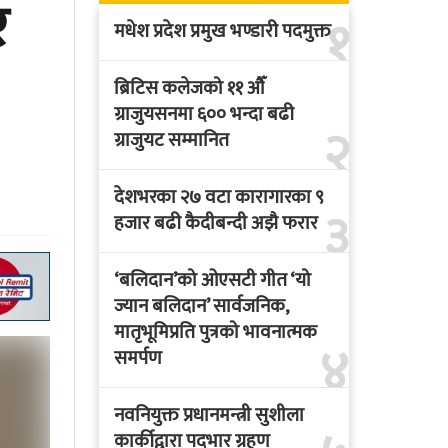
र
१
मधेश प्रदेश प्रमुख भण्डारी पदमुक्त
ब्रिटिस कलेजको ११ औँ
ग्राजुयसनमा ६०० भन्दा बढी
२
ग्राजुयट सम्मानित
देशभरका २७ वटा कारागारका ९
३
हजार बढी कैदीबन्दी अझै फरार
‘बलिदान’को ओएसटी गीत ‘यो
ज्यान बलिदान’ सार्वजनिक,
मातृभूमिप्रति पुत्रको भावनात्मक
४
समर्पण
नवनियुक्त प्रधानमन्त्री सुशीला
कार्कीद्वारा पदभार ग्रहण