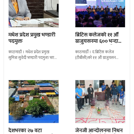
मधेश प्रदेश प्रमुख भण्डारी
ब्रिटिस कलेजको ११ औँ
पदमुक्त
ग्राजुयसनमा ६०० भन्दा
बढी ग्राजुयट सम्मानित
काठमाडौं । मधेश प्रदेश प्रमुख
काठमाडौँ । द ब्रिटिस कलेज
सुमित्रा सुवेदी भण्डारी पदमुक्त भएकी
(टीबीसी)को ११ औं ग्राजुयसन
छन् । मन्त्रिपरिषद्को सोमबारको
समारोह सम्पन्न भएको छ । शुक्रबार
निर्णय र सिफारिस बमोजिम राष्ट्रपति
द सोल्टीमा ब्रिटिस एजुकेशन ग्रुप
रामचन्द्र
देशभरका २७ वटा
जेनजी आन्दोलनमा निधन