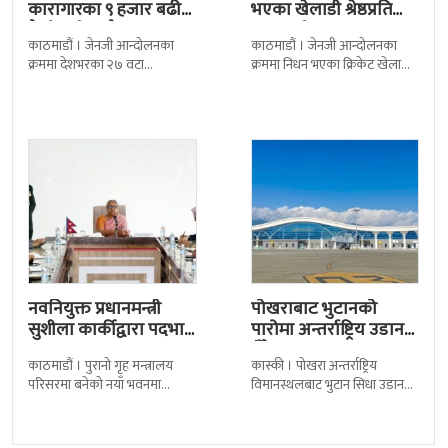
कारागारका ९ हजार बढी
भएका खेलाडी श्रेष्ठप्रति
कैदीबन्दी अझै फरार
श्रद्धाञ्जली
काठमाडौं । जेनजी आन्दोलनका
काठमाडौं । जेनजी आन्दोलनका
क्रममा देशभरका २७ वटा
क्रममा निधन भएका क्रिकेट खेलाडी
कारागारबाट भागेका अधिकांश
सुलभराज श्रेष्ठप्रति श्रद्धाञ्जली अर्पण
कैदीबन्दी अझै फर्किएका छैनन् ।
गरिएको छ । मंगलबार
देशका २७ वटा कारागारबाट
त्रिपुरेश्वरस्थीत राष्ट्रिय खेलकुद
नवनियुक्त प्रधानमन्त्री
पोखराबाट भुटानको
सुशीला कार्कीद्वारा पदभार
पारोमा अन्तर्राष्ट्रिय उडान
ग्रहण
हुँदै
काठमाडौं । पुरानो गृह मन्त्रालय
कास्की । पोखरा अन्तर्राष्ट्रिय
परिसरमा बनेको नयाँ भवनमा
विमानस्थलबाट भुटान सिधा उडान
प्रधानमन्त्री सुशीला कार्कीले आज
हुने भएको छ । भुटान एयरलायन्सले
पदबहाली गरेकी छन् । केहीबेर अघि
पारो–पोखरा–पारो चार्टर उडान गर्न
नवनियुक्त
लागेको हो