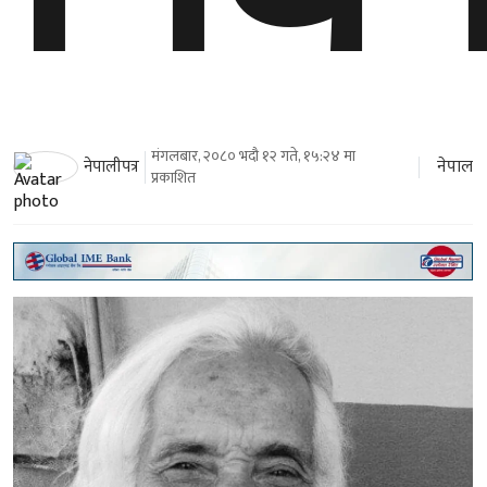
मंगलबार, २०८० भदौ १२ गते, १५:२४ मा
नेपाल
नेपालीपत्र
प्रकाशित