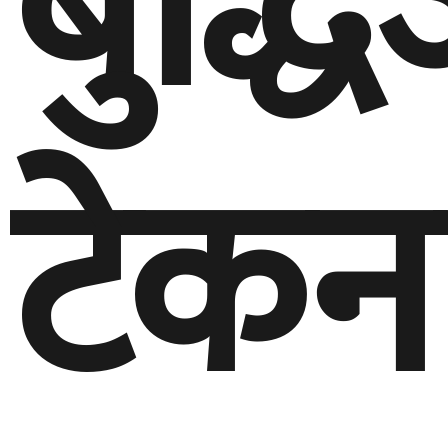
बुद्ध
टेकन