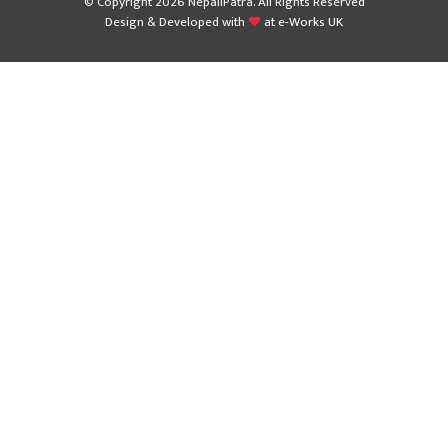
© Copyright 2026 NepaliPatra. All Rights Reserved
Design & Developed with
at
e-Works UK