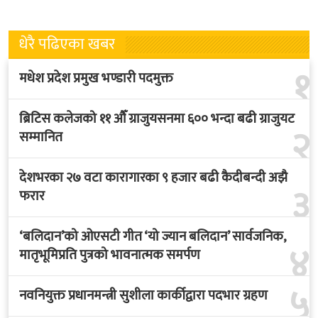
धेरै पढिएका खबर
१
मधेश प्रदेश प्रमुख भण्डारी पदमुक्त
ब्रिटिस कलेजको ११ औँ ग्राजुयसनमा ६०० भन्दा बढी ग्राजुयट
२
सम्मानित
देशभरका २७ वटा कारागारका ९ हजार बढी कैदीबन्दी अझै
३
फरार
‘बलिदान’को ओएसटी गीत ‘यो ज्यान बलिदान’ सार्वजनिक,
४
मातृभूमिप्रति पुत्रको भावनात्मक समर्पण
५
नवनियुक्त प्रधानमन्त्री सुशीला कार्कीद्वारा पदभार ग्रहण