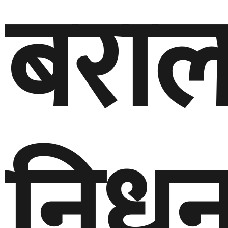
बरा
निध