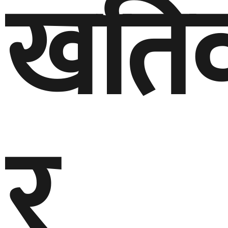
खति
र