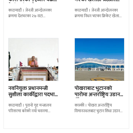
कैदीबन्दी अझै फरार
श्रद्धाञ्जली
काठमाडौं । जेनजी आन्दोलनका
काठमाडौं । जेनजी आन्दोलनका
क्रममा देशभरका २७ वटा
क्रममा निधन भएका क्रिकेट खेलाडी
कारागारबाट भागेका अधिकांश
सुलभराज श्रेष्ठप्रति श्रद्धाञ्जली अर्पण
कैदीबन्दी अझै फर्किएका छैनन् ।
गरिएको छ । मंगलबार
देशका २७ वटा कारागारबाट
त्रिपुरेश्वरस्थीत राष्ट्रिय खेलकुद
नवनियुक्त प्रधानमन्त्री
पोखराबाट भुटानको
सुशीला कार्कीद्वारा पदभार
पारोमा अन्तर्राष्ट्रिय उडान
ग्रहण
हुँदै
काठमाडौं । पुरानो गृह मन्त्रालय
कास्की । पोखरा अन्तर्राष्ट्रिय
परिसरमा बनेको नयाँ भवनमा
विमानस्थलबाट भुटान सिधा उडान
प्रधानमन्त्री सुशीला कार्कीले आज
हुने भएको छ । भुटान एयरलायन्सले
पदबहाली गरेकी छन् । केहीबेर अघि
पारो–पोखरा–पारो चार्टर उडान गर्न
नवनियुक्त
लागेको हो