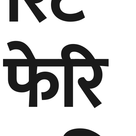
रिट
फेरि