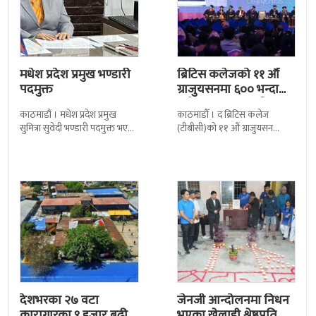
मधेश प्रदेश प्रमुख भण्डारी
ब्रिटिस कलेजको ११ औँ
पदमुक्त
ग्राजुयसनमा ६०० भन्दा
बढी ग्राजुयट सम्मानित
काठमाडौं । मधेश प्रदेश प्रमुख
काठमाडौँ । द ब्रिटिस कलेज
सुमित्रा सुवेदी भण्डारी पदमुक्त भएकी
(टीबीसी)को ११ औं ग्राजुयसन
छन् । मन्त्रिपरिषद्को सोमबारको
समारोह सम्पन्न भएको छ । शुक्रबार
निर्णय र सिफारिस बमोजिम राष्ट्रपति
द सोल्टीमा ब्रिटिस एजुकेशन ग्रुप
रामचन्द्र
देशभरका २७ वटा
जेनजी आन्दोलनमा निधन
कारागारका ९ हजार बढी
भएका खेलाडी श्रेष्ठप्रति