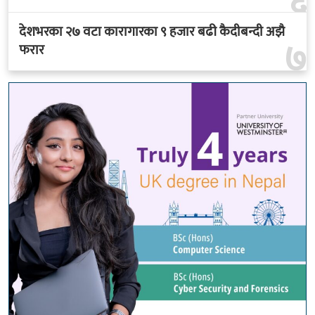
६
देशभरका २७ वटा कारागारका ९ हजार बढी कैदीबन्दी अझै
७
फरार