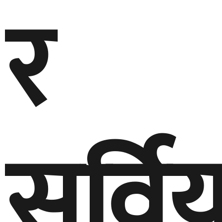
र
सर्विय