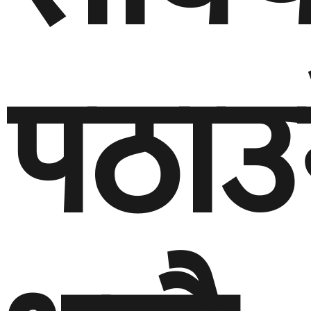
पठाउ
भन्दै