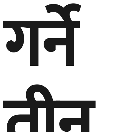
गर्ने
तीन