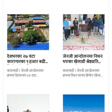
देशभरका २७ वटा
जेनजी आन्दोलनमा निधन
कारागारका ९ हजार बढी
भएका खेलाडी श्रेष्ठप्रति
कैदीबन्दी अझै फरार
श्रद्धाञ्जली
काठमाडौं । जेनजी आन्दोलनका
काठमाडौं । जेनजी आन्दोलनका
क्रममा देशभरका २७ वटा
क्रममा निधन भएका क्रिकेट खेलाडी
कारागारबाट भागेका अधिकांश
सुलभराज श्रेष्ठप्रति श्रद्धाञ्जली अर्पण
कैदीबन्दी अझै फर्किएका छैनन् ।
गरिएको छ । मंगलबार
देशका २७ वटा कारागारबाट
त्रिपुरेश्वरस्थीत राष्ट्रिय खेलकुद