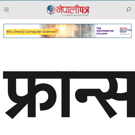
२०८३ साउन २१, बिहीबार
फ्रान्