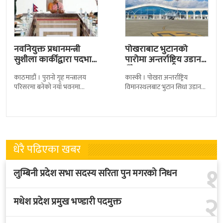
नवनियुक्त प्रधानमन्त्री
पोखराबाट भुटानको
सुशीला कार्कीद्वारा पदभार
पारोमा अन्तर्राष्ट्रिय उडान
ग्रहण
हुँदै
काठमाडौं । पुरानो गृह मन्त्रालय
कास्की । पोखरा अन्तर्राष्ट्रिय
परिसरमा बनेको नयाँ भवनमा
विमानस्थलबाट भुटान सिधा उडान
प्रधानमन्त्री सुशीला कार्कीले आज
हुने भएको छ । भुटान एयरलायन्सले
पदबहाली गरेकी छन् । केहीबेर अघि
पारो–पोखरा–पारो चार्टर उडान गर्न
नवनियुक्त
लागेको हो
धेरै पढिएका खबर
१
लुम्बिनी प्रदेश सभा सदस्य सरिता पुन मगरको निधन
२
मधेश प्रदेश प्रमुख भण्डारी पदमुक्त
३
पोखराबाट भुटानको पारोमा अन्तर्राष्ट्रिय उडान हुँदै