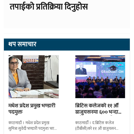
थप समाचार
मधेश प्रदेश प्रमुख भण्डारी
ब्रिटिस कलेजको ११ औँ
पदमुक्त
ग्राजुयसनमा ६०० भन्दा
बढी ग्राजुयट सम्मानित
काठमाडौं । मधेश प्रदेश प्रमुख
काठमाडौँ । द ब्रिटिस कलेज
सुमित्रा सुवेदी भण्डारी पदमुक्त भएकी
(टीबीसी)को ११ औं ग्राजुयसन
छन् । मन्त्रिपरिषद्को सोमबारको
समारोह सम्पन्न भएको छ । शुक्रबार
निर्णय र सिफारिस बमोजिम राष्ट्रपति
द सोल्टीमा ब्रिटिस एजुकेशन ग्रुप
रामचन्द्र