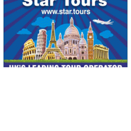
सूचना विभाग दर्ता नं.: १४२५/२०७६-०७७