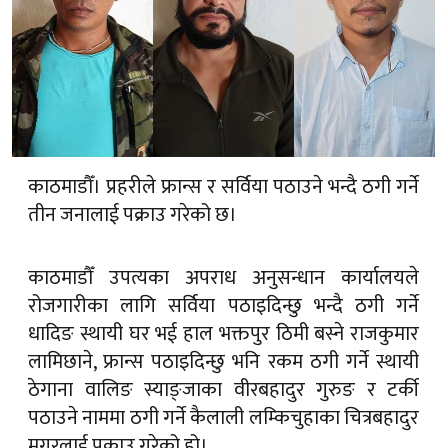
काठमाडौँ। प्रहरीले फ्रान्स र सर्विया पठाउने भन्दै ठगी गर्ने
तीन जनालाई पक्राउ गरेको छ।
काठमाडौँ उपत्यका अपराध अनुसन्धान कार्यालयले
रोजगारीका लागि सर्विया पठाइदिन्छु भन्दै ठगी गर्ने
धादिङ स्थायी घर भई हाल भक्तपुर ठिमी बस्ने राजकुमार
लामिछाने, फ्रान्स पठाइदिन्छु भनि रकम ठगी गर्ने स्थायी
ठेगाना वालिङ स्याङ्जाका वीरबहादुर गुरुङ र टर्की
पठाउने नाममा ठगी गर्ने कैलाली लम्किचुहाका चित्रबहादुर
मगरलाई पक्राउ गरेको हो।
मगरले २ लाख ५० हजार, गुरुङले १४ लाख र लामिछानेले