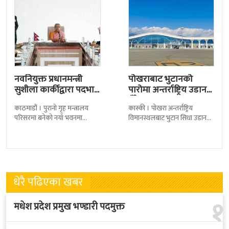
नवनियुक्त प्रधानमन्त्री
पोखराबाट भुटानको
सुशीला कार्कीद्वारा पदभार
पारोमा अन्तर्राष्ट्रिय उडान
ग्रहण
हुँदै
काठमाडौं । पुरानो गृह मन्त्रालय
कास्की । पोखरा अन्तर्राष्ट्रिय
परिसरमा बनेको नयाँ भवनमा
विमानस्थलबाट भुटान सिधा उडान
प्रधानमन्त्री सुशीला कार्कीले आज
हुने भएको छ । भुटान एयरलायन्सले
पदबहाली गरेकी छन् । केहीबेर अघि
पारो–पोखरा–पारो चार्टर उडान गर्न
नवनियुक्त
लागेको हो
धेरै पढिएका खबर
१
मधेश प्रदेश प्रमुख भण्डारी पदमुक्त