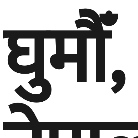
घुमौँ,