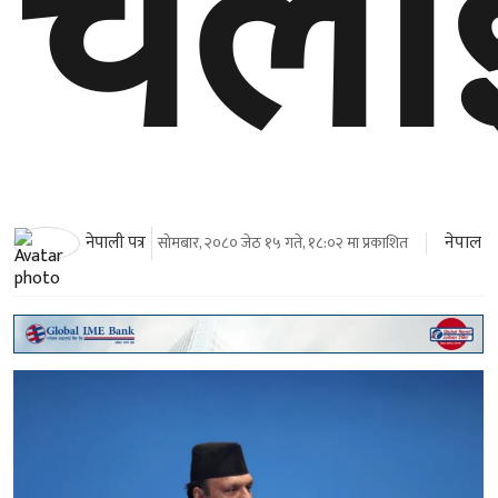
चलाइ
नेपाल
नेपाली पत्र
सोमबार, २०८० जेठ १५ गते, १८:०२ मा प्रकाशित