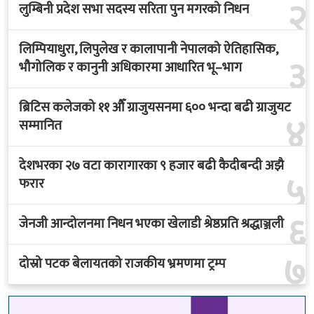
२
लुम्बिनी प्रदेश सभा सदस्य सरिता पुन मगरको निधन
लिम्पियाधुरा, लिपुलेख र कालापानी नेपालको ऐतिहासिक,
३
भौगोलिक र कानुनी अधिकारमा आधारित भू–भाग
ब्रिटिस कलेजको ११ औँ ग्राजुयसनमा ६०० भन्दा बढी ग्राजुयट
४
सम्मानित
देशभरका २७ वटा कारागारका ९ हजार बढी कैदीबन्दी अझै
५
फरार
६
जेनजी आन्दोलनमा निधन भएका खेलाडी श्रेष्ठप्रति श्रद्धाञ्जली
७
दोस्रो पटक बेलायतको राजकीय भ्रमणमा ट्रम्प