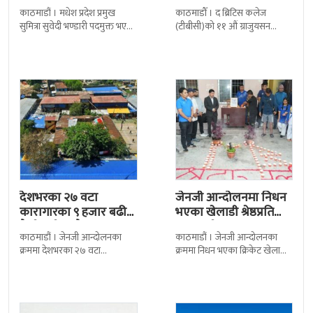
बढी ग्राजुयट सम्मानित
काठमाडौं । मधेश प्रदेश प्रमुख
काठमाडौँ । द ब्रिटिस कलेज
सुमित्रा सुवेदी भण्डारी पदमुक्त भएकी
(टीबीसी)को ११ औं ग्राजुयसन
छन् । मन्त्रिपरिषद्को सोमबारको
समारोह सम्पन्न भएको छ । शुक्रबार
निर्णय र सिफारिस बमोजिम राष्ट्रपति
द सोल्टीमा ब्रिटिस एजुकेशन ग्रुप
रामचन्द्र
देशभरका २७ वटा
जेनजी आन्दोलनमा निधन
कारागारका ९ हजार बढी
भएका खेलाडी श्रेष्ठप्रति
कैदीबन्दी अझै फरार
श्रद्धाञ्जली
काठमाडौं । जेनजी आन्दोलनका
काठमाडौं । जेनजी आन्दोलनका
क्रममा देशभरका २७ वटा
क्रममा निधन भएका क्रिकेट खेलाडी
कारागारबाट भागेका अधिकांश
सुलभराज श्रेष्ठप्रति श्रद्धाञ्जली अर्पण
कैदीबन्दी अझै फर्किएका छैनन् ।
गरिएको छ । मंगलबार
देशका २७ वटा कारागारबाट
त्रिपुरेश्वरस्थीत राष्ट्रिय खेलकुद