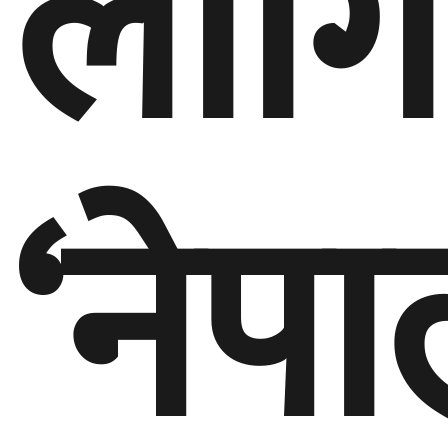
लागि
‘नेप