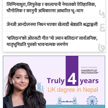
लिम्पियाधुरा, लिपुलेख र कालापानी नेपालको ऐतिहासिक,
५
भौगोलिक र कानुनी अधिकारमा आधारित भू–भाग
६
जेनजी आन्दोलनमा निधन भएका खेलाडी श्रेष्ठप्रति श्रद्धाञ्जली
‘बलिदान’को ओएसटी गीत ‘यो ज्यान बलिदान’ सार्वजनिक,
७
मातृभूमिप्रति पुत्रको भावनात्मक समर्पण