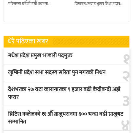
परिसरमा बनेको नयाँ भवनमा
विमानस्थलबाट भुटान सिधा उडान
प्रधानमन्त्री सुशीला कार्कीले आज
हुने भएको छ । भुटान एयरलायन्सले
पदबहाली गरेकी छन् । केहीबेर अघि
पारो–पोखरा–पारो चार्टर उडान गर्न
नवनियुक्त
लागेको हो
धेरै पढिएका खबर
१
मधेश प्रदेश प्रमुख भण्डारी पदमुक्त
२
लुम्बिनी प्रदेश सभा सदस्य सरिता पुन मगरको निधन
देशभरका २७ वटा कारागारका ९ हजार बढी कैदीबन्दी अझै
३
फरार
ब्रिटिस कलेजको ११ औँ ग्राजुयसनमा ६०० भन्दा बढी ग्राजुयट
४
सम्मानित