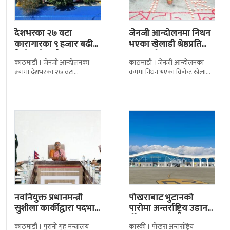
देशभरका २७ वटा
जेनजी आन्दोलनमा निधन
कारागारका ९ हजार बढी
भएका खेलाडी श्रेष्ठप्रति
कैदीबन्दी अझै फरार
श्रद्धाञ्जली
काठमाडौं । जेनजी आन्दोलनका
काठमाडौं । जेनजी आन्दोलनका
क्रममा देशभरका २७ वटा
क्रममा निधन भएका क्रिकेट खेलाडी
कारागारबाट भागेका अधिकांश
सुलभराज श्रेष्ठप्रति श्रद्धाञ्जली अर्पण
कैदीबन्दी अझै फर्किएका छैनन् ।
गरिएको छ । मंगलबार
देशका २७ वटा कारागारबाट
त्रिपुरेश्वरस्थीत राष्ट्रिय खेलकुद
नवनियुक्त प्रधानमन्त्री
पोखराबाट भुटानको
सुशीला कार्कीद्वारा पदभार
पारोमा अन्तर्राष्ट्रिय उडान
ग्रहण
हुँदै
काठमाडौं । पुरानो गृह मन्त्रालय
कास्की । पोखरा अन्तर्राष्ट्रिय