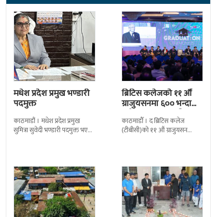
मधेश प्रदेश प्रमुख भण्डारी
ब्रिटिस कलेजको ११ औँ
पदमुक्त
ग्राजुयसनमा ६०० भन्दा
बढी ग्राजुयट सम्मानित
काठमाडौं । मधेश प्रदेश प्रमुख
काठमाडौँ । द ब्रिटिस कलेज
सुमित्रा सुवेदी भण्डारी पदमुक्त भएकी
(टीबीसी)को ११ औं ग्राजुयसन
छन् । मन्त्रिपरिषद्को सोमबारको
समारोह सम्पन्न भएको छ । शुक्रबार
निर्णय र सिफारिस बमोजिम राष्ट्रपति
द सोल्टीमा ब्रिटिस एजुकेशन ग्रुप
रामचन्द्र