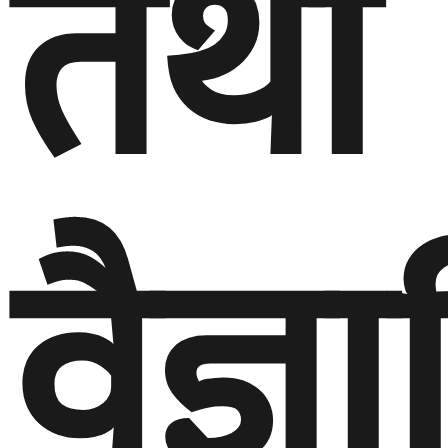
तथा
वैज्